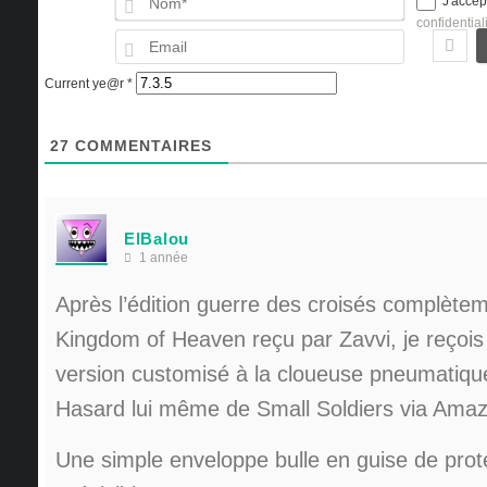
J'accep
confidential
Email
Current ye@r
*
27
COMMENTAIRES
ElBalou
1 année
Après l’édition guerre des croisés complète
Kingdom of Heaven reçu par Zavvi, je reçois 
version customisé à la cloueuse pneumatiq
Hasard lui même de Small Soldiers via Ama
Une simple enveloppe bulle en guise de pro