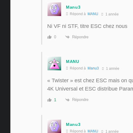
Manu3
Répond à
MANU
1 année
Ni VF ni STF, titre ESC chez nous
Répondre
0
MANU
Répond à
Manu3
1 année
« Twister » est chez ESC mais on 
4K Universal et ESC distribue Para
Répondre
1
Manu3
Répond à
MANU
1 année