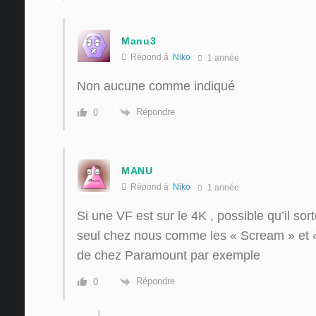
Manu3
Répond à
Niko
1 année
Non aucune comme indiqué
Répondre
0
MANU
Répond à
Niko
1 année
Si une VF est sur le 4K , possible qu’il so
seul chez nous comme les « Scream » et 
de chez Paramount par exemple
Répondre
0