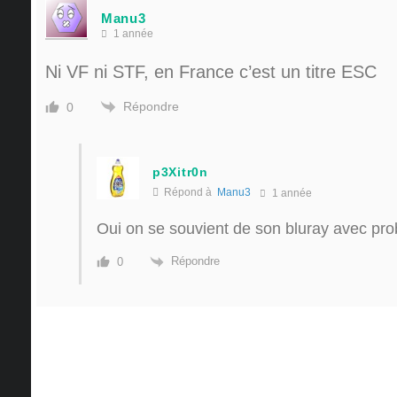
Manu3
1 année
Ni VF ni STF, en France c’est un titre ESC
Répondre
0
p3Xitr0n
Répond à
Manu3
1 année
Oui on se souvient de son bluray avec pro
Répondre
0