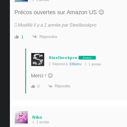
1 année
Précos ouvertes sur Amazon US 😉
Modifié il y a 1 année par Steelbookpro
Répondre
1
Steelbookpro
Auteur
Répond à
ElBalou
1 année
Merci ! 😉
Répondre
0
Niko
1 année