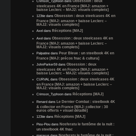
Obsession : deux
Crimson_Typhoon
dans
steelcases 4K en France [MAJ: amazon +
baisse Leclerc – MAJ2: visuels complets]
Obsession : deux steelcases 4K en
123tie
dans
France [MAJ: amazon + baisse Leclerc –
MAJ2: visuels complets]
Réceptions [MAJ]
Axel
dans
Obsession : deux steelcases 4K en
Axel
dans
France [MAJ: amazon + baisse Leclerc –
MAJ2: visuels complets]
Peur Bleue : un steelbook 4K en
Palpatine
dans
France [MAJ: précos fnac & cultura]
Obsession : deux
JohnParker59
dans
steelcases 4K en France [MAJ: amazon +
baisse Leclerc – MAJ2: visuels complets]
Obsession : deux steelcases 4K
CURVAL
dans
en France [MAJ: amazon + baisse Leclerc –
MAJ2: visuels complets]
Réceptions [MAJ]
Crimson_Typhoon
dans
Le Dernier Combat : steelbook 4K
Renard
dans
& collector en France [MAJ: collector : 30
euros offerts + visuel détaillé]
Réceptions [MAJ]
123tie
dans
Nosferatu le fantôme de la nuit :
Piou-Piou
dans
un steelbook 4K fnac
Nosferatu le fantôme de la nuit :
maraxus
dans