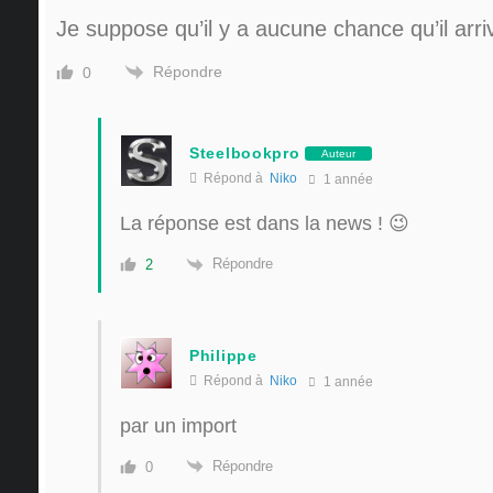
Je suppose qu’il y a aucune chance qu’il ar
Répondre
0
Steelbookpro
Auteur
Répond à
Niko
1 année
La réponse est dans la news ! 😉
Répondre
2
Philippe
Répond à
Niko
1 année
par un import
Répondre
0