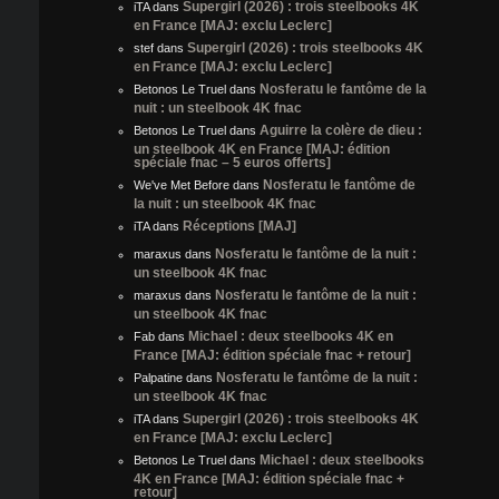
Supergirl (2026) : trois steelbooks 4K
iTA
dans
en France [MAJ: exclu Leclerc]
Supergirl (2026) : trois steelbooks 4K
stef
dans
en France [MAJ: exclu Leclerc]
Nosferatu le fantôme de la
Betonos Le Truel
dans
nuit : un steelbook 4K fnac
Aguirre la colère de dieu :
Betonos Le Truel
dans
un steelbook 4K en France [MAJ: édition
spéciale fnac – 5 euros offerts]
Nosferatu le fantôme de
We've Met Before
dans
la nuit : un steelbook 4K fnac
Réceptions [MAJ]
iTA
dans
Nosferatu le fantôme de la nuit :
maraxus
dans
un steelbook 4K fnac
Nosferatu le fantôme de la nuit :
maraxus
dans
un steelbook 4K fnac
Michael : deux steelbooks 4K en
Fab
dans
France [MAJ: édition spéciale fnac + retour]
Nosferatu le fantôme de la nuit :
Palpatine
dans
un steelbook 4K fnac
Supergirl (2026) : trois steelbooks 4K
iTA
dans
en France [MAJ: exclu Leclerc]
Michael : deux steelbooks
Betonos Le Truel
dans
4K en France [MAJ: édition spéciale fnac +
retour]