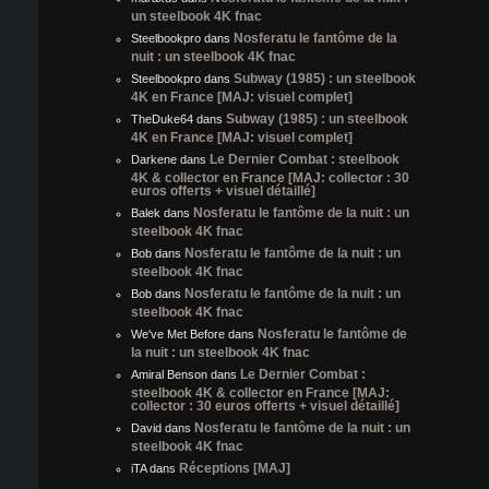
un steelbook 4K fnac
Nosferatu le fantôme de la
Steelbookpro
dans
nuit : un steelbook 4K fnac
Subway (1985) : un steelbook
Steelbookpro
dans
4K en France [MAJ: visuel complet]
Subway (1985) : un steelbook
TheDuke64
dans
4K en France [MAJ: visuel complet]
Le Dernier Combat : steelbook
Darkene
dans
4K & collector en France [MAJ: collector : 30
euros offerts + visuel détaillé]
Nosferatu le fantôme de la nuit : un
Balek
dans
steelbook 4K fnac
Nosferatu le fantôme de la nuit : un
Bob
dans
steelbook 4K fnac
Nosferatu le fantôme de la nuit : un
Bob
dans
steelbook 4K fnac
Nosferatu le fantôme de
We've Met Before
dans
la nuit : un steelbook 4K fnac
Le Dernier Combat :
Amiral Benson
dans
steelbook 4K & collector en France [MAJ:
collector : 30 euros offerts + visuel détaillé]
Nosferatu le fantôme de la nuit : un
David
dans
steelbook 4K fnac
Réceptions [MAJ]
iTA
dans