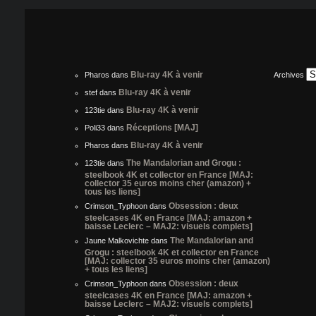
Blu-ray 4K à venir
Pharos
dans
Archives
Blu-ray 4K à venir
stef
dans
Blu-ray 4K à venir
123tie
dans
Réceptions [MAJ]
Poli33
dans
Blu-ray 4K à venir
Pharos
dans
The Mandalorian and Grogu :
123tie
dans
steelbook 4K et collector en France [MAJ:
collector 35 euros moins cher (amazon) +
tous les liens]
Obsession : deux
Crimson_Typhoon
dans
steelcases 4K en France [MAJ: amazon +
baisse Leclerc – MAJ2: visuels complets]
The Mandalorian and
Jaune Malkovichte
dans
Grogu : steelbook 4K et collector en France
[MAJ: collector 35 euros moins cher (amazon)
+ tous les liens]
Obsession : deux
Crimson_Typhoon
dans
steelcases 4K en France [MAJ: amazon +
baisse Leclerc – MAJ2: visuels complets]