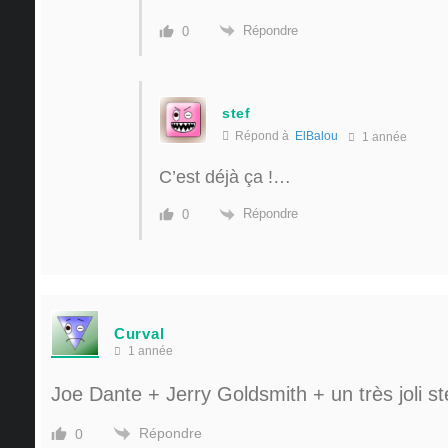
Répondre
0
stef
Répond à
ElBalou
1 année
C’est déjà ça !…
Répondre
0
Curval
1 année
Joe Dante + Jerry Goldsmith + un très joli s
Répondre
0