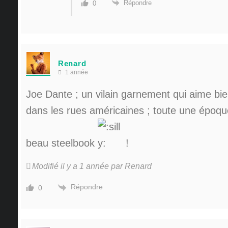
Répondre
0
Renard
1 année
Joe Dante ; un vilain garnement qui aime bie
dans les rues américaines ; toute une époqu
beau steelbook
!
Modifié il y a 1 année par Renard
Répondre
0