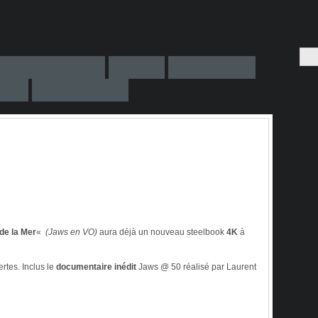
de la Mer
«
(Jaws en VO)
aura déjà un nouveau steelbook
4K
à
rtes. Inclus le
documentaire inédit
Jaws @ 50 réalisé par Laurent