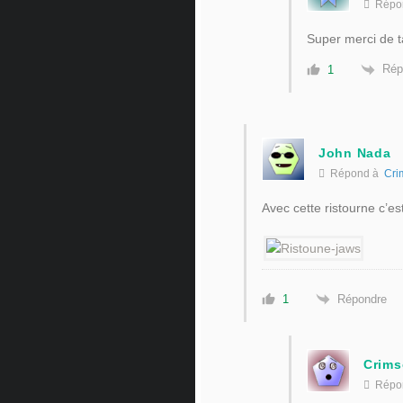
Répo
Super merci de 
Rép
1
John Nada
Répond à
Cri
Avec cette ristourne c’e
Répondre
1
Crim
Répo