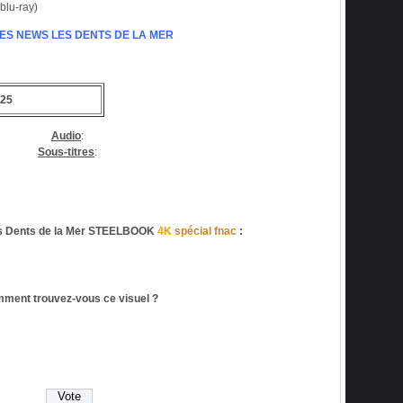
blu-ray)
LES NEWS LES DENTS DE LA MER
025
Audio
:
Sous-titres
:
 Dents de la Mer STEELBOOK
4K
spécial fnac
:
ment trouvez-vous ce visuel ?