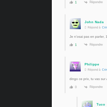
Répondre
1
John Nada
Répond à
Cri
Je n’osai pas en parler, 
Répondre
1
Philippe
Répond à
Cri
dingo ce prix, tu vas sur 
Répondre
0
Tuco