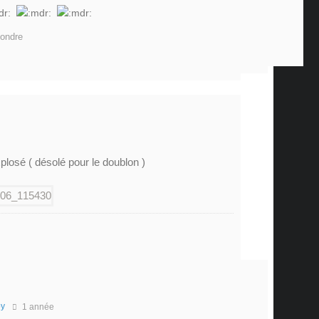
ondre
losé ( désolé pour le doublon )
y
1 année