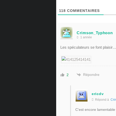
118
COMMENTAIRES
Crimson_Typhoon
1 année
Les spéculateurs se font plaisir…
Répondre
2
ericdv
Répond à
Cri
C’est encore lamentable !