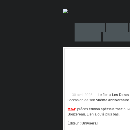
— 30 avril 2025 —
Le film «
Les Dents 
l’occasion de son
50ème anniversaire
.
MAJ
:
précos
édition spéciale fnac
ouve
Bouzereau.
Lien ajouté plus bas
.
Éditeur
:
Univseral