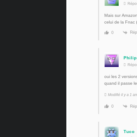
Répo
Mais sur Amazon It
celui de la Fnac
Rép
0
Phili
Répo
oui les 2 versio
quand il passe le
Modifié il y a 1 
Rép
0
Tuco