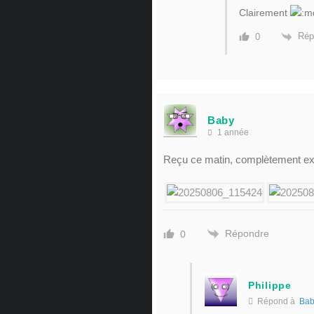
Clairement
Rép
0
Baby
1 année
Reçu ce matin, complètement exp
Répondre
0
Philippe
Répond à
Bab