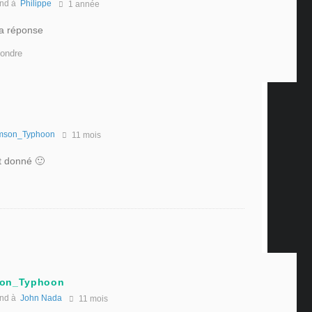
nd à
Philippe
1 année
ta réponse
ondre
mson_Typhoon
11 mois
st donné 🙂
son_Typhoon
nd à
John Nada
11 mois