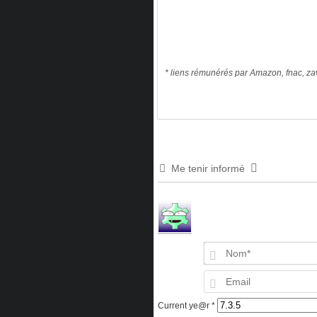
* liens rémunérés par Amazon, fnac, zav
Me tenir informé
Current ye@r
*