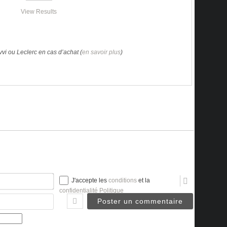
View Results
vi ou Leclerc en cas d’achat (
en savoir plus
)
Nom*
J'accepte les
conditions
et la
confidentialité Politique
Email