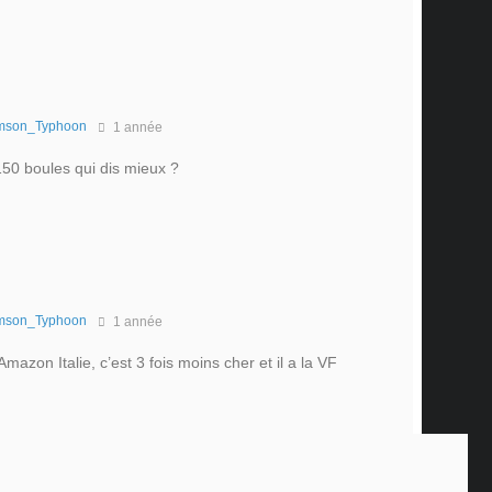
mson_Typhoon
1 année
150 boules qui dis mieux ?
mson_Typhoon
1 année
Amazon Italie, c’est 3 fois moins cher et il a la VF