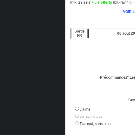
Prix
:
29,99 €
+ 5 € offerts
(blu-ray 4K + 
VOIR 
Sortie
06 aout 2
FR
Précommandez* Les
Com
J'aime.
Je n'aime pas.
Pas mal, sans plus.