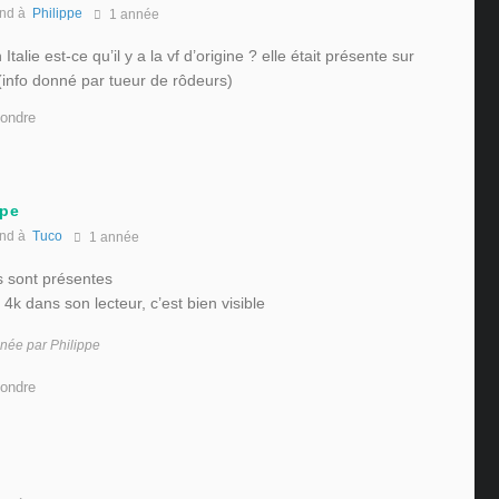
nd à
Philippe
1 année
alie est-ce qu’il y a la vf d’origine ? elle était présente sur
 (info donné par tueur de rôdeurs)
ondre
ppe
nd à
Tuco
1 année
ns sont présentes
 4k dans son lecteur, c’est bien visible
année par Philippe
ondre