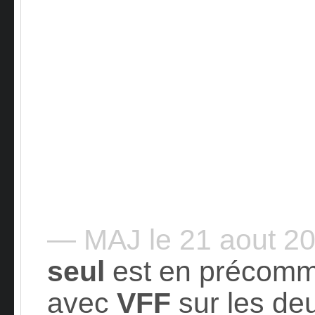
— MAJ le 21 aout 2
seul
est en précom
avec
VFF
sur les de