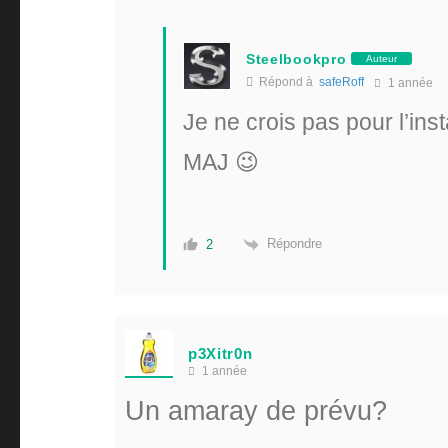
Steelbookpro
Auteur
Répond à
safeRoff
1 année
Je ne crois pas pour l’inst
MAJ 😉
Répondre
2
p3Xitr0n
1 année
Un amaray de prévu?