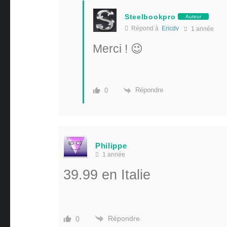
Steelbookpro
Auteur
Répond à
Ericdv
1 année
Merci ! 😉
Répondre
0
Philippe
1 année
39.99 en Italie
Répondre
0