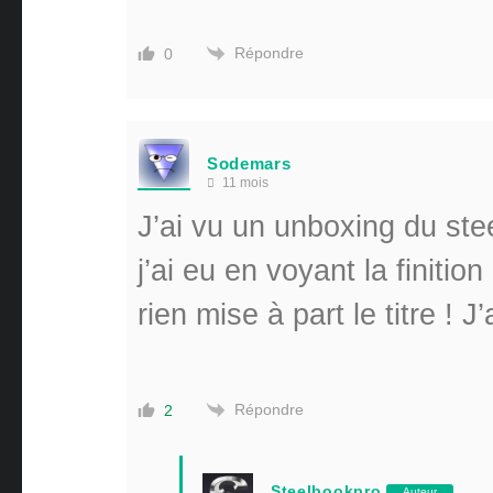
Répondre
0
Sodemars
11 mois
J’ai vu un unboxing du ste
j’ai eu en voyant la finitio
rien mise à part le titre 
Répondre
2
Steelbookpro
Auteur