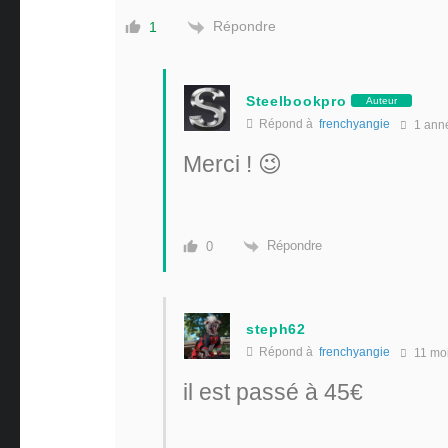
Répondre
1
Steelbookpro
Auteur
Répond à
frenchyangie
1 ann
Merci ! 😉
Répondre
0
steph62
Répond à
frenchyangie
11 mo
il est passé à 45€