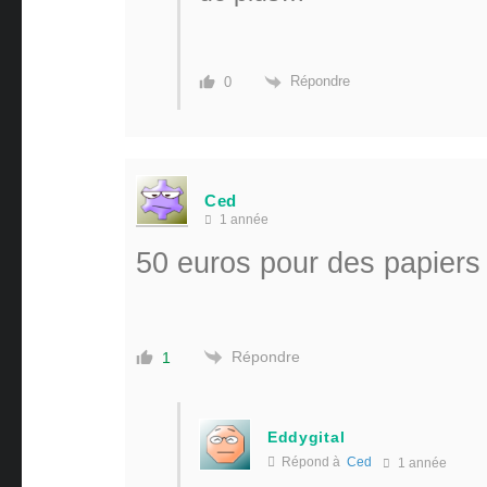
Répondre
0
Ced
1 année
50 euros pour des papier
Répondre
1
Eddygital
Répond à
Ced
1 année