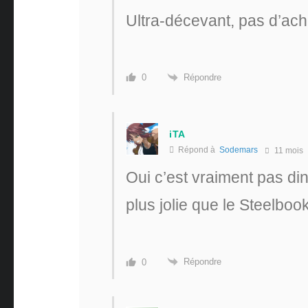
Ultra-décevant, pas d’ach
Répondre
0
iTA
Répond à
Sodemars
11 mois
Oui c’est vraiment pas di
plus jolie que le Steelbo
Répondre
0