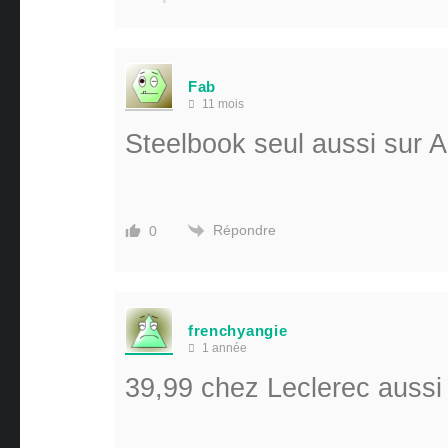
Fab
11 mois
Steelbook seul aussi sur 
Répondre
0
frenchyangie
1 année
39,99 chez Leclerec aussi