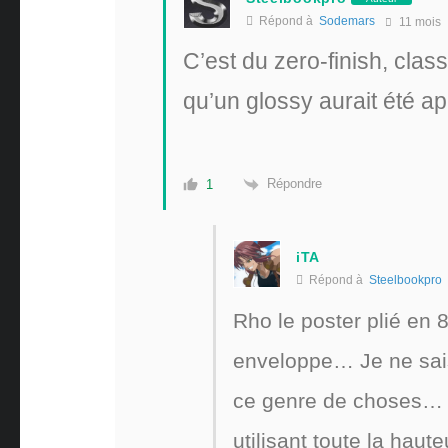
Répond à
Sodemars
11 mois
C’est du zero-finish, clas
qu’un glossy aurait été ap
Répondre
1
iTA
Répond à
Steelbookpro
Rho le poster plié en 8
enveloppe… Je ne sais 
ce genre de choses… A
utilisant toute la haut