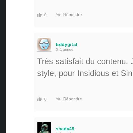
Répondre
0
Eddygital
1 année
Très satisfait du contenu. 
style, pour Insidious et Sin
Répondre
0
shady49