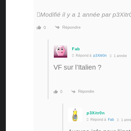
Modifié il y a 1 année par p3Xitr
Répondre
0
Fab
Répond à
p3Xitr0n
1 année
VF sur l’Italien ?
Répondre
0
p3Xitr0n
Répond à
Fab
1 ann