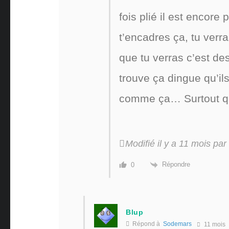
fois plié il est encore
t’encadres ça, tu verra
que tu verras c’est des
trouve ça dingue qu’il
comme ça… Surtout qu
Modifié il y a 11 mois par
Répondre
0
Blup
Répond à
Sodemars
11 mois