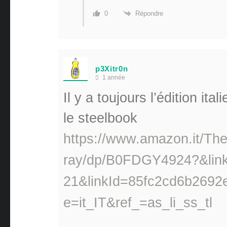
Répondre
0
p3Xitr0n
1 année
Il y a toujours l’édition it
le steelbook
https://www.amazon.it/The
ray/dp/B0FDGY4924?&link
21&linkId=85fc2cd6b269
e=it_IT&ref_=as_li_ss_tl