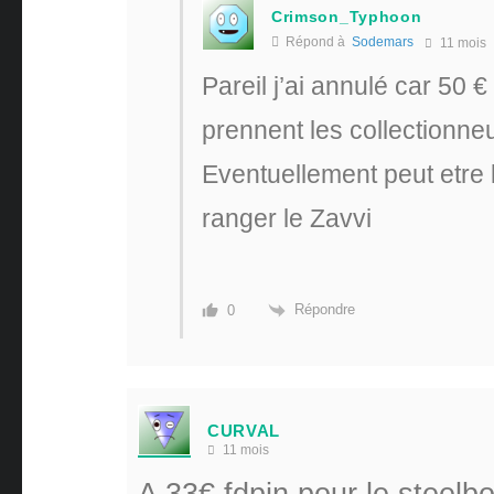
Crimson_Typhoon
Répond à
Sodemars
11 mois
Pareil j’ai annulé car 50 €
prennent les collectionne
Eventuellement peut etre 
ranger le Zavvi
Répondre
0
CURVAL
11 mois
A 33€ fdpin pour le steelb