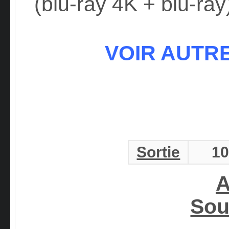
(blu-ray 4K + blu-ray
VOIR AUTR
Sortie
10
A
Sou