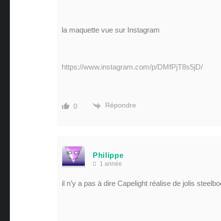
la maquette vue sur Instagram
https://www.instagram.com/p/DMfPjT8s5jD/
Répondre
0
Philippe
1 année
il n’y a pas à dire Capelight réalise de jolis steelbo