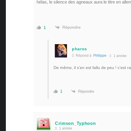
hélas, le silence des agneaux aura le titre en alle
Répondre
1
pharos
Répond à
Philippe
1 année
De même, il s’en est fallu de peu ! c’est
Répondre
1
Crimson_Typhoon
1 année