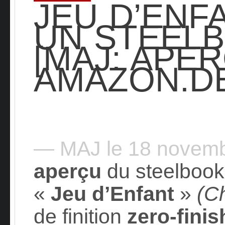
JEU D’ENFA
UN STEELB
[MAJ: APE
AMAZON.DE
— MAJ le 18 novem
aperçu
du steelboo
«
Jeu d’Enfant
»
(Ch
de finition
zero-finis