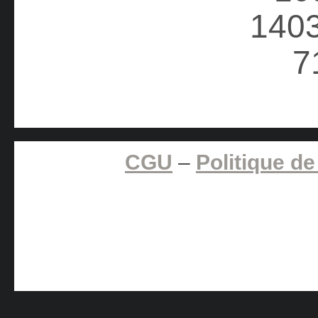
CGU
–
Politique de