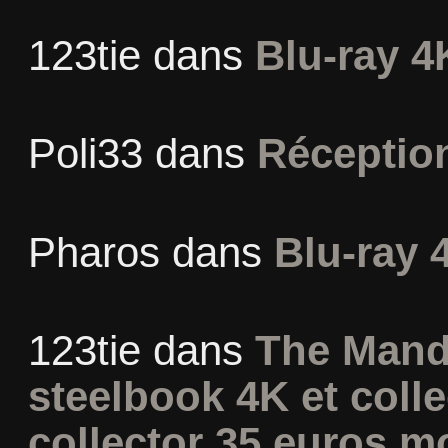
123tie
dans
Blu-ray 4
Poli33
dans
Réceptio
Pharos
dans
Blu-ray 
123tie
dans
The Mand
steelbook 4K et coll
collector 35 euros m