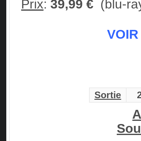
Prix
:
39,99 €
(blu-ra
VOIR
Sortie
A
Sou