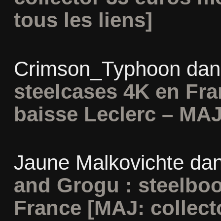
tous les liens]
Crimson_Typhoon
da
steelcases 4K en Fr
baisse Leclerc – MAJ
Jaune Malkovichte
da
and Grogu : steelboo
France [MAJ: collect