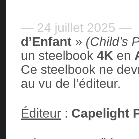
— 24 juillet 2025 —
L
d’Enfant
»
(Child’s 
un steelbook
4K
en
Ce steelbook ne devr
au vu de l’éditeur.
Éditeur
:
Capelight 