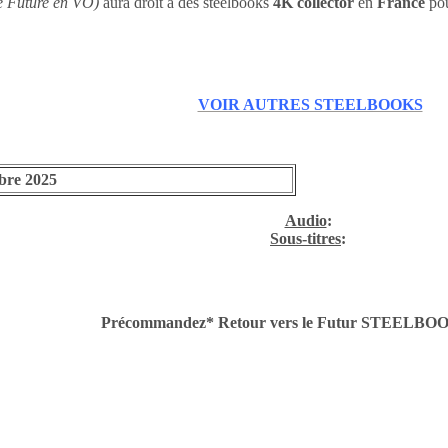
e Future en VO)
aura droit à des steelbooks
4K collector
en
France
pou
VOIR AUTRES STEELBOOKS
bre 2025
Audio
:
Sous-titres
:
Précommandez* Retour vers le Futur STEELBO