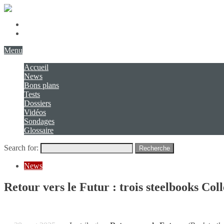
Présentation
Contact
Menu
Accueil
News
Bons plans
Tests
Dossiers
Vidéos
Sondages
Glossaire
Search for:
Recherche
News
Retour vers le Futur : trois steelbooks Co