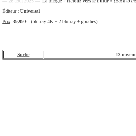
— 28 aout 2025 —
La trilogie «
Retour vers le Futur
»
(Back to th
Éditeur
:
Universal
Prix
:
39,99 €
(blu-ray 4K + 2 blu-ray + goodies)
Sortie
12 novem