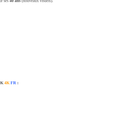
r ses
40 ans
(nouveaux visuels).
OK
4K
FR
: