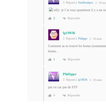
Répond à
Steelbookpro
10 mo
je l’ai reçu quasiment il y a un 
Répondre
2
lp19036
Répond à
Philippe
10 mois
Comment as tu trouvé les bonus (notamment 
bonus…
Répondre
1
Philippe
Répond à
lp19036
10 mois
pas vu car pas de STF
Répondre
0