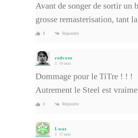
Avant de songer de sortir un b
grosse remasterisation, tant l
Répondre
1
redvoxe
10 mois
Dommage pour le TiTre ! ! !
Autrement le Steel est vraim
Répondre
0
Lwaz
11 mois