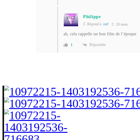
Philippe
Répond à
stef
10 mois
ah, cela rappelle un bon film de l’époque
Répondre
1