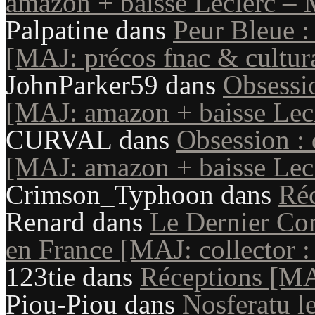
amazon + baisse Leclerc – 
Palpatine
dans
Peur Bleue :
[MAJ: précos fnac & cultur
JohnParker59
dans
Obsessio
[MAJ: amazon + baisse Lecl
CURVAL
dans
Obsession : 
[MAJ: amazon + baisse Lecl
Crimson_Typhoon
dans
Ré
Renard
dans
Le Dernier Com
en France [MAJ: collector : 
123tie
dans
Réceptions [M
Piou-Piou
dans
Nosferatu le