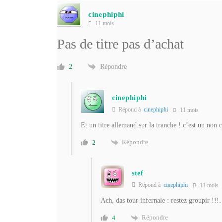
cinephiphi
11 mois
Pas de titre pas d’achat
Répondre
2
cinephiphi
Répond à
cinephiphi
11 mois
Et un titre allemand sur la tranche ! c’est un non 
Répondre
2
stef
Répond à
cinephiphi
11 mois
Ach, das tour infernale : restez groupir !!
Répondre
4