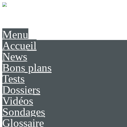
Présentation
Contact
Menu
Accueil
News
Bons plans
Tests
Dossiers
Vidéos
Sondages
Glossaire