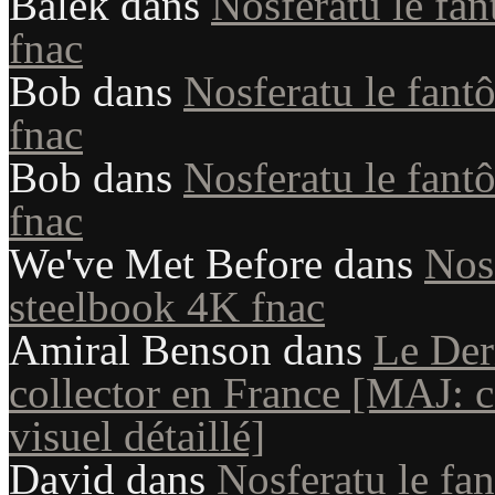
Balek
dans
Nosferatu le fan
fnac
Bob
dans
Nosferatu le fant
fnac
Bob
dans
Nosferatu le fant
fnac
We've Met Before
dans
Nosf
steelbook 4K fnac
Amiral Benson
dans
Le Der
collector en France [MAJ: co
visuel détaillé]
David
dans
Nosferatu le fan