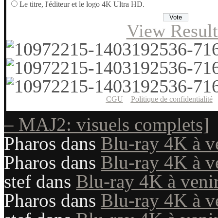
Le titre, l'éditeur et le logo 4K Ultra HD.
View Result
CGU
–
Politique de confidentialité
– MAJ2: visuels complets]
Pharos
dans
Blu-ray 4K à v
Pharos
dans
Blu-ray 4K à v
stef
dans
Blu-ray 4K à veni
Pharos
dans
Blu-ray 4K à v