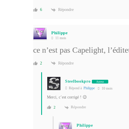
Répondre
6
Philippe
11 mois
ce n’est pas Capelight, l’édi
Répondre
2
Steelbookpro
Auteur
Répond à
Philippe
10 mois
Merci, c’est corrigé ! 😉
Répondre
2
Philippe