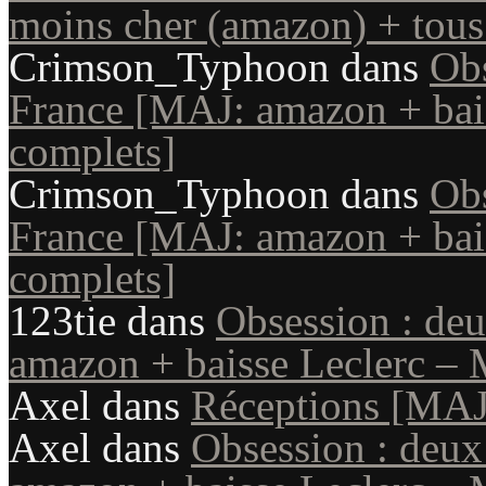
moins cher (amazon) + tous 
Crimson_Typhoon
dans
Obs
France [MAJ: amazon + bais
complets]
Crimson_Typhoon
dans
Obs
France [MAJ: amazon + bais
complets]
123tie
dans
Obsession : de
amazon + baisse Leclerc – 
Axel
dans
Réceptions [MAJ
Axel
dans
Obsession : deux