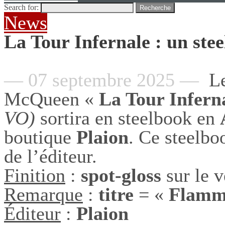
Search for:
Recherche
News
La Tour Infernale : un ste
— 07 septembre 2025 —
Le
McQueen «
La Tour Infern
VO)
sortira en steelbook en
boutique
Plaion
. Ce steelbo
de l’éditeur.
Finition
:
spot-gloss
sur le v
Remarque
:
titre
= «
Flamm
Éditeur
:
Plaion