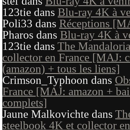
stef
dans
Blu-ray 4K à veni
123tie
dans
Blu-ray 4K à ve
Poli33
dans
Réceptions [M
Pharos
dans
Blu-ray 4K à v
123tie
dans
The Mandaloria
collector en France [MAJ: c
(amazon) + tous les liens]
Crimson_Typhoon
dans
Obs
France [MAJ: amazon + bais
complets]
Jaune Malkovichte
dans
Th
steelbook 4K et collector e