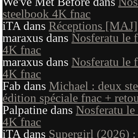
We've Met Before
dans
Nosf
steelbook 4K fnac
iTA
dans
Réceptions [MAJ]
maraxus
dans
Nosferatu le 
4K fnac
maraxus
dans
Nosferatu le 
4K fnac
Fab
dans
Michael : deux st
édition spéciale fnac + reto
Palpatine
dans
Nosferatu le
4K fnac
iTA
dans
Supergirl (2026) :