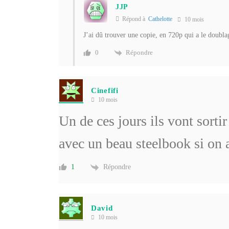
JJP
Répond à
Cathelotte
10 mois
J’ai dû trouver une copie, en 720p qui a le doubla
Répondre
0
Cinefifi
10 mois
Un de ces jours ils vont sorti
avec un beau steelbook si on
Répondre
1
David
10 mois