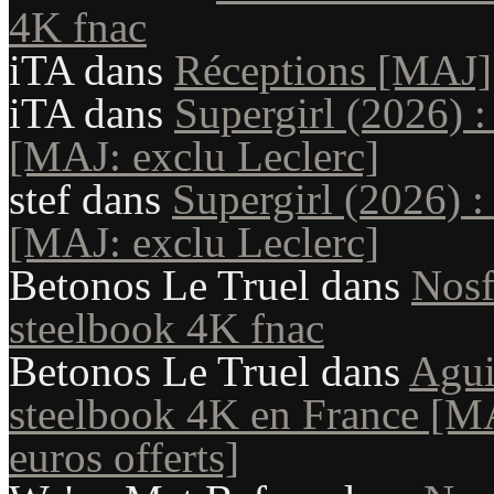
4K fnac
iTA
dans
Réceptions [MAJ]
iTA
dans
Supergirl (2026) :
[MAJ: exclu Leclerc]
stef
dans
Supergirl (2026) :
[MAJ: exclu Leclerc]
Betonos Le Truel
dans
Nosf
steelbook 4K fnac
Betonos Le Truel
dans
Aguir
steelbook 4K en France [MAJ
euros offerts]