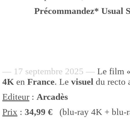
Précommandez* Usual
— 17 septembre 2025 —
Le film 
4K
en
France
. Le
visuel
du recto a
Editeur
:
Arcadès
Prix
:
34,99 €
(blu-ray 4K + blu-r