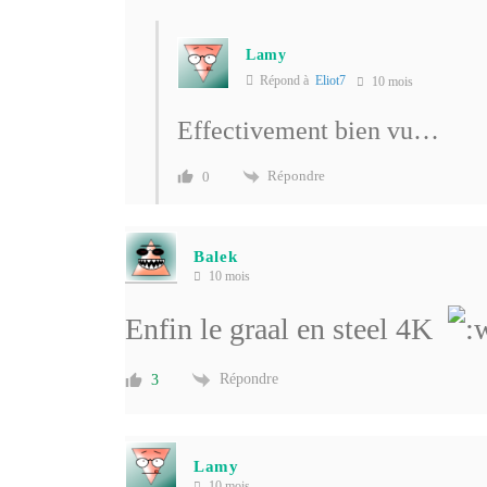
Lamy
Répond à
Eliot7
10 mois
Effectivement bien vu…
Répondre
0
Balek
10 mois
Enfin le graal en steel 4K
Répondre
3
Lamy
10 mois