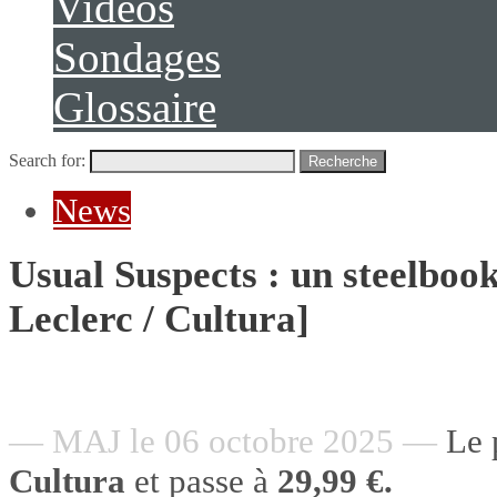
Vidéos
Sondages
Glossaire
Search for:
Recherche
News
Usual Suspects : un steelbo
Leclerc / Cultura]
— MAJ le 06 octobre 2025 —
Le 
Cultura
et passe à
29,99 €.