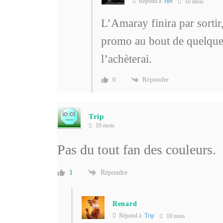
Répond à
stef
10 mois
L’Amaray finira par sortir, 
promo au bout de quelques
l’achèterai.
Répondre
0
Trip
10 mois
Pas du tout fan des couleurs.
Répondre
1
Renard
Répond à
Trip
10 mois