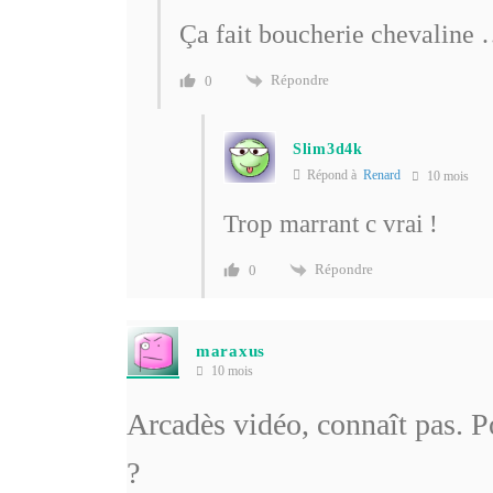
Ça fait boucherie chevaline
Répondre
0
Slim3d4k
Répond à
Renard
10 mois
Trop marrant c vrai !
Répondre
0
maraxus
10 mois
Arcadès vidéo, connaît pas. P
?