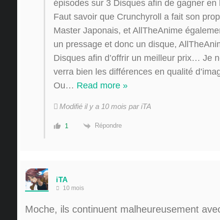
épisodes sur 3 Disques afin de gagner en b
Faut savoir que Crunchyroll a fait son pr
Master Japonais, et AllTheAnime égalemen
un pressage et donc un disque, AllTheAnim
Disques afin d’offrir un meilleur prix… Je
verra bien les différences en qualité d’imag
Ou
…
Read more »
Modifié il y a 10 mois par iTA
Répondre
1
iTA
10 mois
Moche, ils continuent malheureusement avec