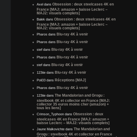
Obsession : deux steelcases 4K en
Axel
dans
France [MAJ: amazon + baisse Leclerc –
MAJ2: visuels complets]
Obsession : deux steelcases 4K en
Balek
dans
France [MAJ: amazon + baisse Leclerc –
MAJ2: visuels complets]
Blu-ray 4K à venir
Pharos
dans
Blu-ray 4K à venir
Pharos
dans
Blu-ray 4K à venir
stef
dans
Blu-ray 4K à venir
Pharos
dans
Blu-ray 4K à venir
stef
dans
Blu-ray 4K à venir
123tie
dans
Réceptions [MAJ]
Poli33
dans
Blu-ray 4K à venir
Pharos
dans
The Mandalorian and Grogu :
123tie
dans
steelbook 4K et collector en France [MAJ:
collector 35 euros moins cher (amazon) +
tous les liens]
Obsession : deux
Crimson_Typhoon
dans
steelcases 4K en France [MAJ: amazon +
baisse Leclerc – MAJ2: visuels complets]
The Mandalorian and
Jaune Malkovichte
dans
Grogu : steelbook 4K et collector en France