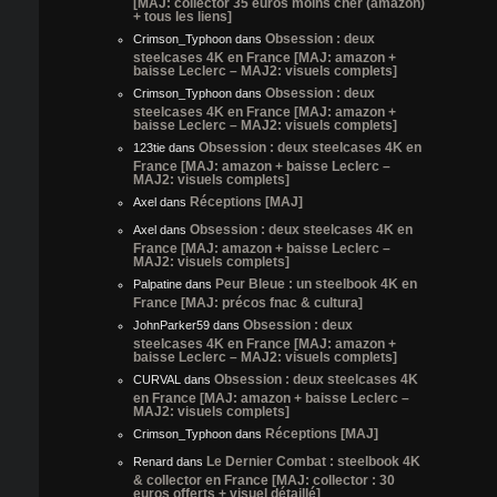
[MAJ: collector 35 euros moins cher (amazon)
+ tous les liens]
Obsession : deux
Crimson_Typhoon
dans
steelcases 4K en France [MAJ: amazon +
baisse Leclerc – MAJ2: visuels complets]
Obsession : deux
Crimson_Typhoon
dans
steelcases 4K en France [MAJ: amazon +
baisse Leclerc – MAJ2: visuels complets]
Obsession : deux steelcases 4K en
123tie
dans
France [MAJ: amazon + baisse Leclerc –
MAJ2: visuels complets]
Réceptions [MAJ]
Axel
dans
Obsession : deux steelcases 4K en
Axel
dans
France [MAJ: amazon + baisse Leclerc –
MAJ2: visuels complets]
Peur Bleue : un steelbook 4K en
Palpatine
dans
France [MAJ: précos fnac & cultura]
Obsession : deux
JohnParker59
dans
steelcases 4K en France [MAJ: amazon +
baisse Leclerc – MAJ2: visuels complets]
Obsession : deux steelcases 4K
CURVAL
dans
en France [MAJ: amazon + baisse Leclerc –
MAJ2: visuels complets]
Réceptions [MAJ]
Crimson_Typhoon
dans
Le Dernier Combat : steelbook 4K
Renard
dans
& collector en France [MAJ: collector : 30
euros offerts + visuel détaillé]