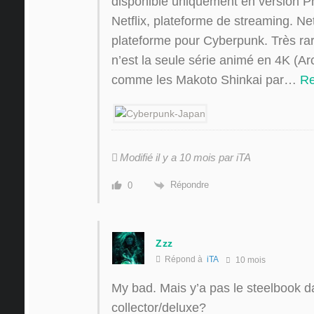
disponible uniquement en version 
Netflix, plateforme de streaming. Net
plateforme pour Cyberpunk. Très rare
n’est la seule série animé en 4K (Arc
comme les Makoto Shinkai par
…
Re
Modifié il y a 10 mois par iTA
Répondre
0
Zzz
Répond à
iTA
10 mois
My bad. Mais y’a pas le steelbook d
collector/deluxe?