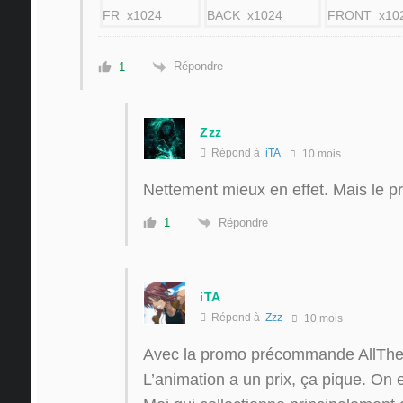
Répondre
1
Zzz
Répond à
iTA
10 mois
Nettement mieux en effet. Mais le pri
Répondre
1
iTA
Répond à
Zzz
10 mois
Avec la promo précommande AllThe
L’animation a un prix, ça pique. On