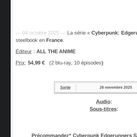
— 04 octobre 2025 —
La série «
Cyberpunk: Edger
steelbook en
France
.
Éditeur
:
ALL THE ANIME
Prix
:
54,99 €
(2 blu-ray, 10 épisodes
)
Sortie
26 novembre 2025
Audio
:
Sous-titres
:
Précommandez* Cyberpunk Edgerunners