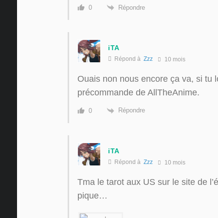
Répondre
0
iTA
Répond à
Zzz
10 mois
Ouais non nous encore ça va, si tu l
précommande de AllTheAnime.
Répondre
0
iTA
Répond à
Zzz
10 mois
Tma le tarot aux US sur le site de l’
pique…