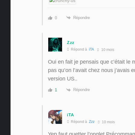
Répondre
0
Zzz
Répond à
iTA
10 mois
Oui en fait je pensais que c’était l
pas qu’on l’avait chez nous j’avais 
version US..
Répondre
1
iTA
Répond à
Zzz
10 mois
Yep faut guetter l’onglet Précomma