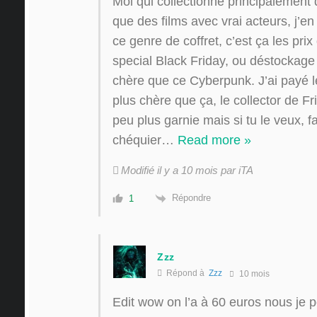
Moi qui collectionne principalement 
que des films avec vrai acteurs, j’
ce genre de coffret, c’est ça les prix
special Black Friday, ou déstockage e
chère que ce Cyberpunk. J’ai payé l
plus chère que ça, le collector de Fr
peu plus garnie mais si tu le veux, fau
chéquier
…
Read more »
Modifié il y a 10 mois par iTA
Répondre
1
Zzz
Répond à
Zzz
10 mois
Edit wow on l’a à 60 euros nous je p