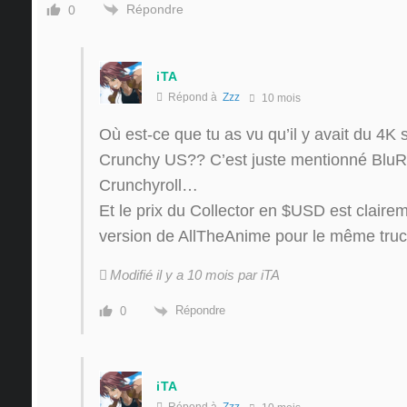
Répondre
0
iTA
Répond à
Zzz
10 mois
Où est-ce que tu as vu qu’il y avait du 4K s
Crunchy US?? C’est juste mentionné BluRa
Crunchyroll…
Et le prix du Collector en $USD est claire
version de AllTheAnime pour le même truc
Modifié il y a 10 mois par iTA
Répondre
0
iTA
Répond à
Zzz