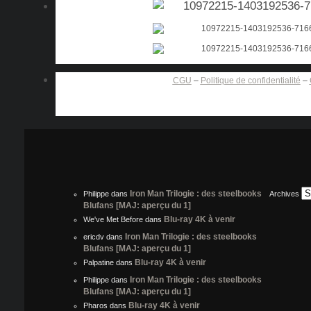
CGU
–
Politique de confidentialité
–
Iron Man Trilogie : des steelbooks
Philippe
dans
Archives
Blufans [MAJ: aperçu du 1]
Blu-ray 4K à venir
We've Met Before
dans
Iron Man Trilogie : des steelbooks
ericdv
dans
Blufans [MAJ: aperçu du 1]
Blu-ray 4K à venir
Palpatine
dans
Iron Man Trilogie : des steelbooks
Philippe
dans
Blufans [MAJ: aperçu du 1]
Blu-ray 4K à venir
Pharos
dans