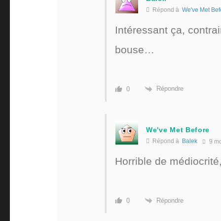
Répond à
We've Met Bef
Intéressant ça, contr
bouse…
Répondre
0
We've Met Before
Répond à
Balek
9 mo
Horrible de médiocrité,
Répondre
0