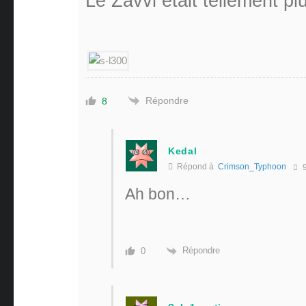
Le Zavvi était tellement pl
Répondre
8
Kedal
Répond à
Crimson_Typhoon
9
Ah bon…
Répondre
0