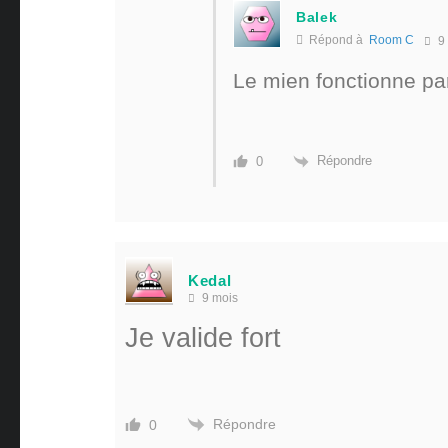
Balek
Répond à
Room C
9 
Le mien fonctionne pa
Répondre
0
Kedal
9 mois
Je valide fort
Répondre
0