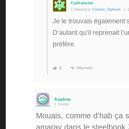
Cathelotte
Répond à
Crimson_Typhoon
9
Je le trouvais également 
D’autant qu’il reprenait l’
préfère.
Répondre
2
Asahno
9 mois
Mouais, comme d’hab ça s
amaray dans le steelbook 