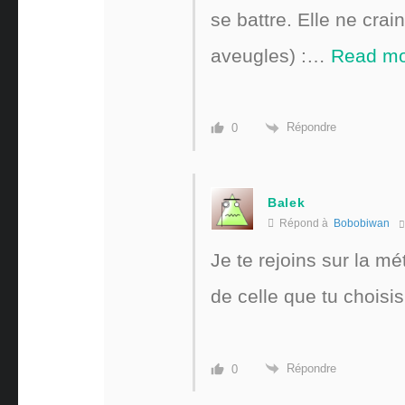
se battre. Elle ne cra
aveugles) :
…
Read mo
Répondre
0
Balek
Répond à
Bobobiwan
Je te rejoins sur la m
de celle que tu choisis 
Répondre
0