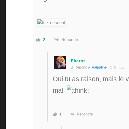
Répondre
2
Pharos
Répond à
Palpatine
9 mois
Oui tu as raison, mais le 
mal
Répondre
1