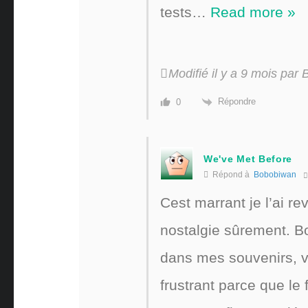
tests
…
Read more »
Modifié il y a 9 mois par
Répondre
0
We've Met Before
Répond à
Bobobiwan
Cest marrant je l’ai r
nostalgie sûrement. B
dans mes souvenirs, vrm
frustrant parce que le f