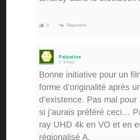
Répondre
0
Palpatine
9 mois
Bonne initiative pour un fi
forme d’originalité après 
d’existence. Pas mal pour
si j’aurais préféré ceci… 
ray UHD 4k en VO et en es
régionalisé A.