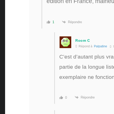
édition en France, malh
Répondre
1
Room C
Répond à
Palpatine
C’est d’autant plus vra
partie de la longue lis
exemplaire ne fonction
Répondre
0