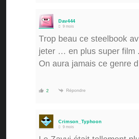
Dav444
9 mois
Trop beau ce steelbook ave
jeter … en plus super film 
On aura jamais ce genre d’
Répondre
2
Crimson_Typhoon
9 mois