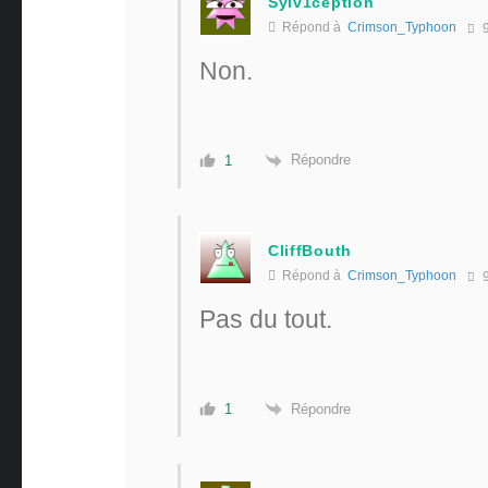
Sylv1ception
Répond à
Crimson_Typhoon
9
Non.
Répondre
1
CliffBouth
Répond à
Crimson_Typhoon
9
Pas du tout.
Répondre
1