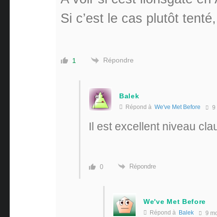
Si c’est le cas plutôt tenté,
Répondre
1
Balek
Répond à
We've Met Before
9 
Il est excellent niveau cl
Répondre
0
We've Met Before
Répond à
Balek
9 mo