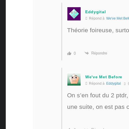
Eddygital
Répond à
We've Met Bef
Théorie foireuse, surto
Répondre
0
We've Met Before
Répond à
Eddygital
9
On s’en fout du 2 ptdr
une suite, on est pas 