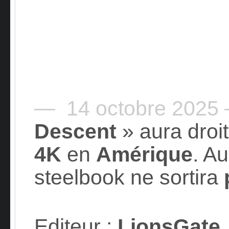
— 14 octobre 2025
Descent
» aura droi
4K
en
Amérique
. Au
steelbook ne sortira
Editeur
:
LionsGate