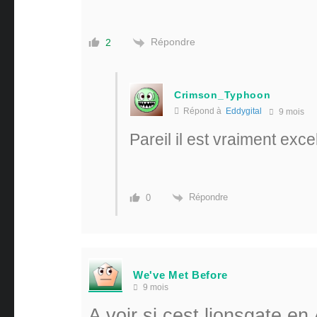
Répondre
2
Crimson_Typhoon
Répond à
Eddygital
9 mois
Pareil il est vraiment exce
Répondre
0
We've Met Before
9 mois
A voir si cest lionsgate en