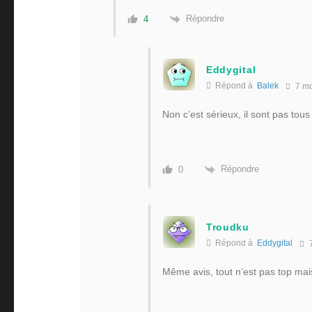
Répondre
4
Eddygital
Répond à
Balek
7 mo
Non c’est sérieux, il sont pas tou
Répondre
0
Troudku
Répond à
Eddygital
7
Même avis, tout n’est pas top mai