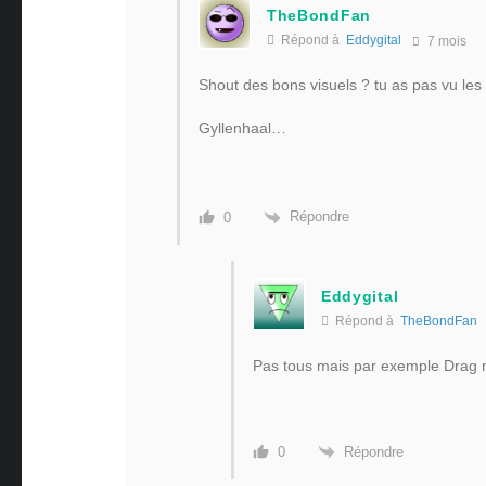
TheBondFan
Répond à
Eddygital
7 mois
Shout des bons visuels ? tu as pas vu les d
Gyllenhaal…
Répondre
0
Eddygital
Répond à
TheBondFan
Pas tous mais par exemple Drag me
Répondre
0