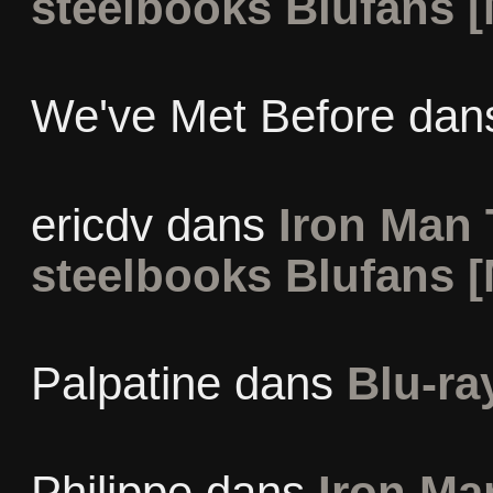
steelbooks Blufans [
We've Met Before
dan
ericdv
dans
Iron Man 
steelbooks Blufans [
Palpatine
dans
Blu-ra
Philippe
dans
Iron Man