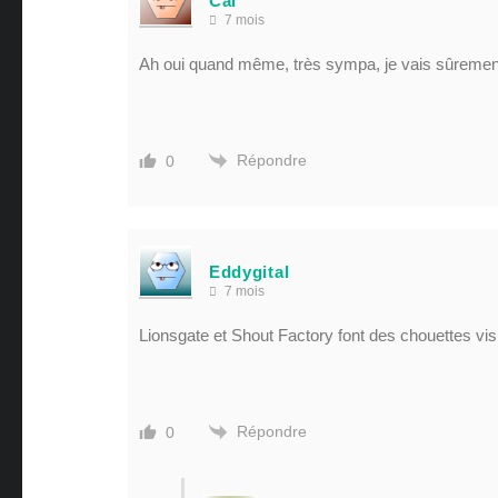
Cal
7 mois
Ah oui quand même, très sympa, je vais sûrement
Répondre
0
Eddygital
7 mois
Lionsgate et Shout Factory font des chouettes visu
Répondre
0