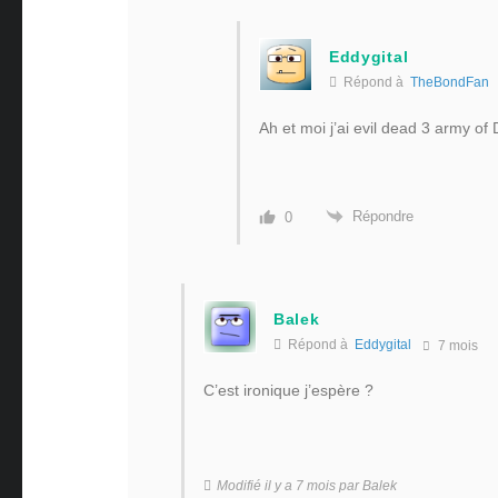
Eddygital
Répond à
TheBondFan
Ah et moi j’ai evil dead 3 army o
Répondre
0
Balek
Répond à
Eddygital
7 mois
C’est ironique j’espère ?
Modifié il y a 7 mois par Balek