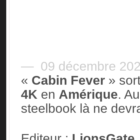
— 09 décembre 20
«
Cabin Fever
» sort
4K
en
Amérique
. Au
steelbook là ne devra
Editeur
:
LionsGate