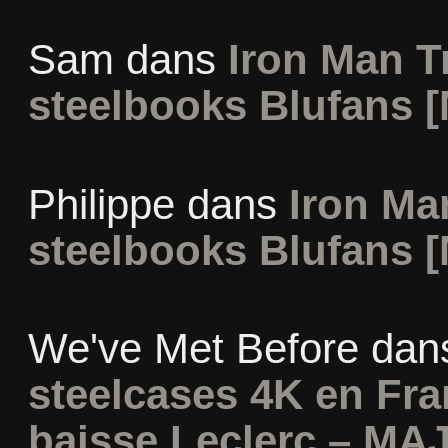
Sam
dans
Iron Man Tr
steelbooks Blufans [
Philippe
dans
Iron Man
steelbooks Blufans [
We've Met Before
dan
steelcases 4K en Fr
baisse Leclerc – MAJ