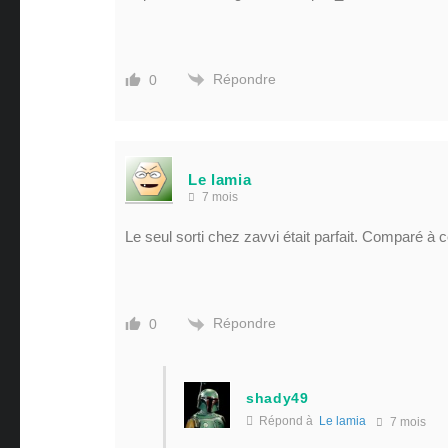
Répondre
0
Le lamia
7 mois
Le seul sorti chez zavvi était parfait. Comparé à c
Répondre
0
shady49
Répond à
Le lamia
7 mois