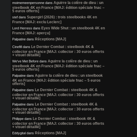
Aguirre la colère de dieu : un
moimemeenpersonne
dans
steelbook 4K en France [MAJ: édition spéciale fnac –
5 euros offerts]
Supergirl (2026) : trois steelbooks 4K en
stef
dans
France [MAJ: exclu Leclerc]
Eyes Wide Shut : un steelbook 4K en
Lord Herress
dans
France [MAJ: aperçu]
Réceptions [MAJ]
Palpatine
dans
Le Dernier Combat : steelbook 4K &
Cinefifi
dans
collector en France [MAJ: collector : 30 euros offerts
+ visuel détaillé]
Aguirre la colère de dieu : un
We've Met Before
dans
steelbook 4K en France [MAJ: édition spéciale fnac –
5 euros offerts]
Aguirre la colère de dieu : un steelbook
Palpatine
dans
4K en France [MAJ: édition spéciale fnac – 5 euros
offerts]
Le Dernier Combat : steelbook 4K &
Palpatine
dans
collector en France [MAJ: collector : 30 euros offerts
+ visuel détaillé]
Le Dernier Combat : steelbook 4K &
Palpatine
dans
collector en France [MAJ: collector : 30 euros offerts
+ visuel détaillé]
Le Dernier Combat : steelbook 4K &
Philippe
dans
collector en France [MAJ: collector : 30 euros offerts
+ visuel détaillé]
Réceptions [MAJ]
Eddygital
dans