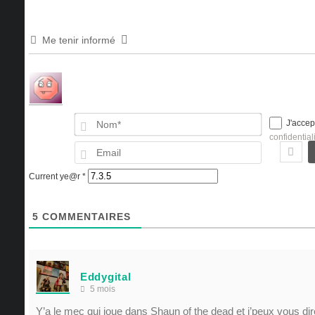
Me tenir informé
Nom*
J'accep
confidential
Email
Current ye@r
*
5
COMMENTAIRES
Eddygital
5 mois
Y’a le mec qui joue dans Shaun of the dead et j’peux vous dire 