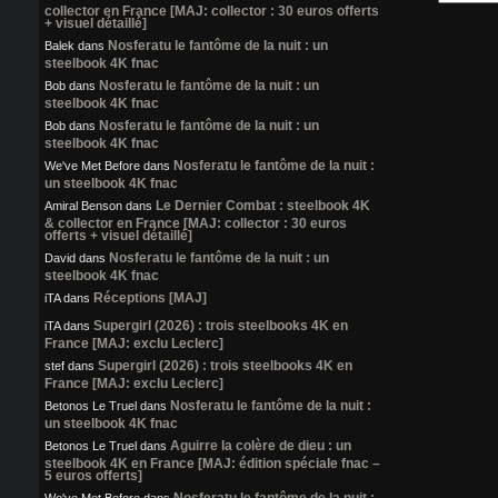
collector en France [MAJ: collector : 30 euros offerts
+ visuel détaillé]
Nosferatu le fantôme de la nuit : un
Balek
dans
steelbook 4K fnac
Nosferatu le fantôme de la nuit : un
Bob
dans
steelbook 4K fnac
Nosferatu le fantôme de la nuit : un
Bob
dans
steelbook 4K fnac
Nosferatu le fantôme de la nuit :
We've Met Before
dans
un steelbook 4K fnac
Le Dernier Combat : steelbook 4K
Amiral Benson
dans
& collector en France [MAJ: collector : 30 euros
offerts + visuel détaillé]
Nosferatu le fantôme de la nuit : un
David
dans
steelbook 4K fnac
Réceptions [MAJ]
iTA
dans
Supergirl (2026) : trois steelbooks 4K en
iTA
dans
France [MAJ: exclu Leclerc]
Supergirl (2026) : trois steelbooks 4K en
stef
dans
France [MAJ: exclu Leclerc]
Nosferatu le fantôme de la nuit :
Betonos Le Truel
dans
un steelbook 4K fnac
Aguirre la colère de dieu : un
Betonos Le Truel
dans
steelbook 4K en France [MAJ: édition spéciale fnac –
5 euros offerts]
Nosferatu le fantôme de la nuit :
We've Met Before
dans