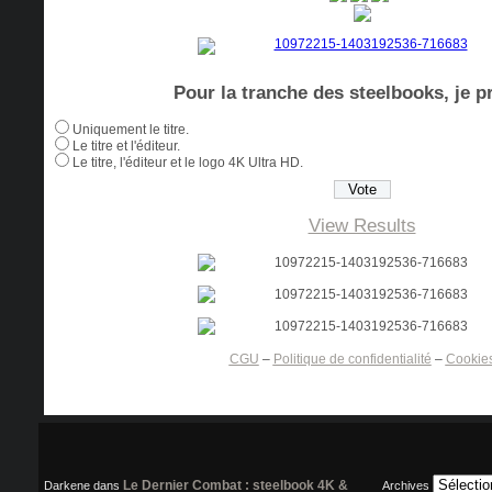
Pour la tranche des steelbooks, je pr
Uniquement le titre.
Le titre et l'éditeur.
Le titre, l'éditeur et le logo 4K Ultra HD.
View Results
CGU
–
Politique de confidentialité
–
Cookie
Le Dernier Combat : steelbook 4K &
Darkene
dans
Archives