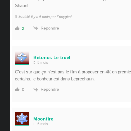
Shaun!
Modifié il y a 5 mois par Eddygital
Répondre
2
Betonos Le truel
5 mois
C’est sur que ça n’est pas le film à proposer en 4K en premie
certains, le bonheur est dans Leprechaun.
Répondre
0
Moonfire
5 mois