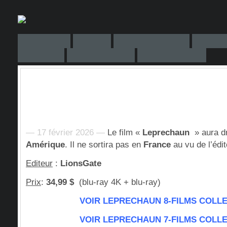
— 17 février 2026 —
Le film «
Leprechaun
» aura dr
Amérique
. Il ne sortira pas en
France
au vu de l’édit
Editeur
:
LionsGate
Prix
:
34,99 $
(blu-ray 4K + blu-ray)
VOIR LEPRECHAUN 8-FILMS COLL
VOIR LEPRECHAUN 7-FILMS COLL