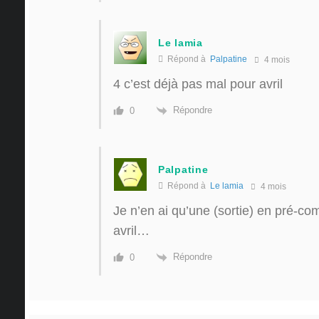
Le lamia
Répond à
Palpatine
4 mois
4 c’est déjà pas mal pour avril
Répondre
0
Palpatine
Répond à
Le lamia
4 mois
Je n’en ai qu’une (sortie) en pré-
avril…
Répondre
0