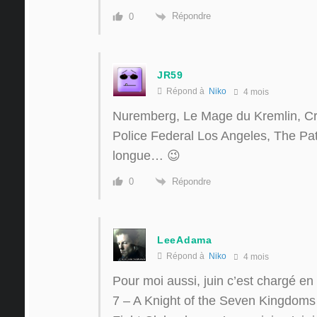
Répondre
0
JR59
Répond à
Niko
4 mois
Nuremberg, Le Mage du Kremlin, Cr
Police Federal Los Angeles, The Patr
longue… 😉
Répondre
0
LeeAdama
Répond à
Niko
4 mois
Pour moi aussi, juin c’est chargé e
7 – A Knight of the Seven Kingdoms