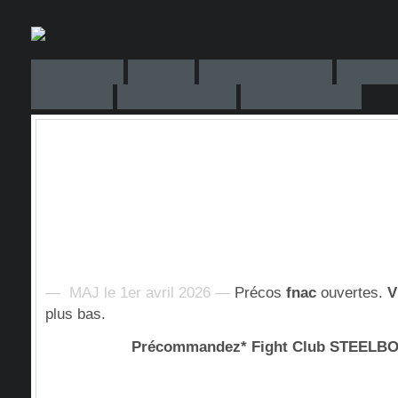
— MAJ le 1er avril 2026 —
Précos
fnac
ouvertes.
V
plus bas.
Précommandez* Fight Club STEEL