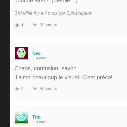
douche avec!! (désolé…)
Modifié il y a 4 mois par Sylv1ception
Répondre
1
Neo
4 mois
Chaos, confusion, savon.
J’aime beaucoup le visuel. C’est préco!
Répondre
0
Trip
4 mois