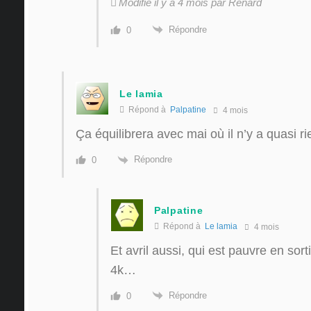
Modifié il y a 4 mois par Renard
Répondre
0
Le lamia
Répond à
Palpatine
4 mois
Ça équilibrera avec mai où il n’y a quasi ri
Répondre
0
Palpatine
Répond à
Le lamia
4 mois
Et avril aussi, qui est pauvre en sor
4k…
Répondre
0