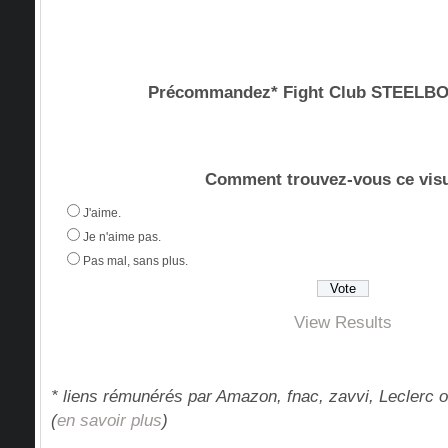
Précommandez* Fight Club STEEL
Comment trouvez-vous ce visu
J'aime.
Je n'aime pas.
Pas mal, sans plus.
View Results
* liens rémunérés par Amazon, fnac, zavvi, Leclerc o
(
en savoir plus
)