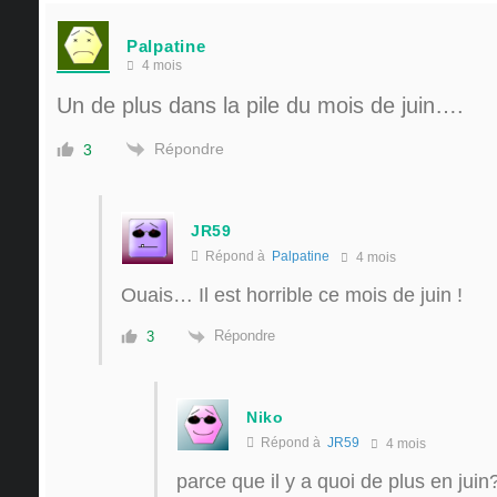
Palpatine
4 mois
Un de plus dans la pile du mois de juin….
Répondre
3
JR59
Répond à
Palpatine
4 mois
Ouais… Il est horrible ce mois de juin !
Répondre
3
Niko
Répond à
JR59
4 mois
parce que il y a quoi de plus en jui