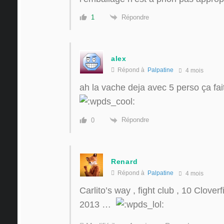
Répondre
1
alex
Répond à
Palpatine
4 mois
ah la vache deja avec 5 perso ça fait 
Répondre
0
Renard
Répond à
Palpatine
4 mois
Carlito’s way , fight club , 10 Clover
2013 …