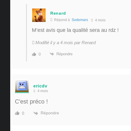
Renard
Répond à
Sodemars
4 mois
M’est avis que la qualité sera au rdz !
Modifié il y a 4 mois par Renard
Répondre
0
ericdv
4 mois
C’est préco !
Répondre
0