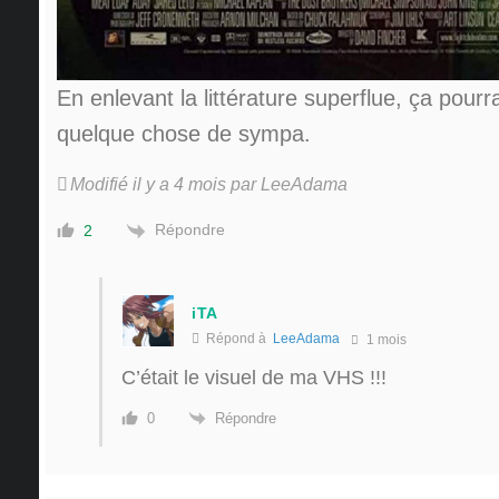
En enlevant la littérature superflue, ça pourr
quelque chose de sympa.
Modifié il y a 4 mois par LeeAdama
Répondre
2
iTA
Répond à
LeeAdama
1 mois
C’était le visuel de ma VHS !!!
Répondre
0