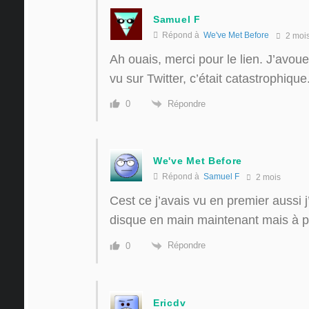
Samuel F
Répond à
We've Met Before
2 moi
Ah ouais, merci pour le lien. J’avoue
vu sur Twitter, c’était catastrophique
Répondre
0
We've Met Before
Répond à
Samuel F
2 mois
Cest ce j’avais vu en premier aussi j
disque en main maintenant mais à pri
Répondre
0
Ericdv