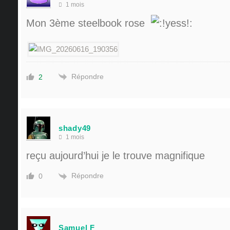
1 mois
Mon 3ème steelbook rose
Répondre
2
shady49
1 mois
reçu aujourd’hui je le trouve magnifique
Répondre
0
Samuel F