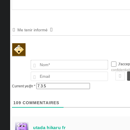
Me tenir informé
Nom*
J'accep
confidential
Email
Current ye@r
*
109
COMMENTAIRES
utada hikaru fr