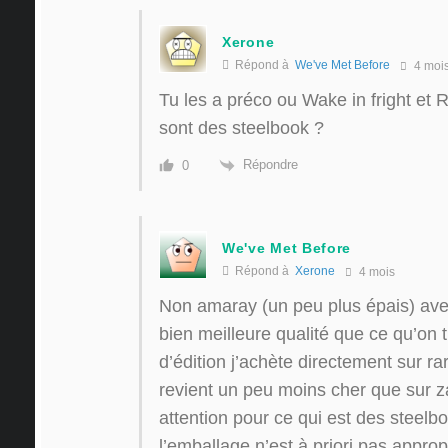
Xerone
Répond à
We've Met Before
4 moi
Tu les a préco ou Wake in fright et 
sont des steelbook ?
Répondre
0
We've Met Before
Répond à
Xerone
4 mois
Non amaray (un peu plus épais) ave
bien meilleure qualité que ce qu’on 
d’édition j’achète directement sur r
revient un peu moins cher que sur z
attention pour ce qui est des steelb
l’emballage n’est à priori pas approp