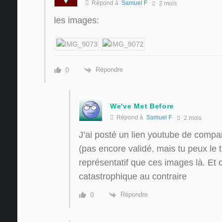
Répond à
Samuel F
2 mois
les images:
Répondre
0
We've Met Before
Répond à
Samuel F
2 mois
J’ai posté un lien youtube de compar
(pas encore validé, mais tu peux le t
représentatif que ces images là. Et c’
catastrophique au contraire
Répondre
0