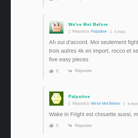
We've Met Before
Répond à
Palpatine
4 mois
Ah oui d’accord. Moi seulement fight
trois autres 4k en import, rocco et se
five easy pieces
Répondre
0
Palpatine
Répond à
We've Met Before
4 moi
Wake in Fright est chouette aussi, m
Répondre
0