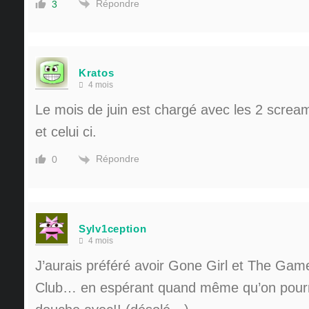
Répondre
3
Kratos
4 mois
Le mois de juin est chargé avec les 2 screa
et celui ci.
Répondre
0
Sylv1ception
4 mois
J’aurais préféré avoir Gone Girl et The Gam
Club… en espérant quand même qu’on pourr