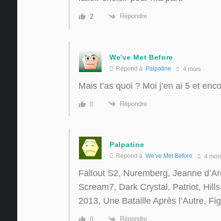
Répondre
2
We've Met Before
Répond à
Palpatine
4 mois
Mais t’as quoi ? Moi j’en ai 5 et enc
Répondre
0
Palpatine
Répond à
We've Met Before
4 moi
Fallout S2, Nuremberg, Jeanne d’
Scream7, Dark Crystal, Patriot, Hil
2013, Une Bataille Après l’Autre, Fi
Répondre
0