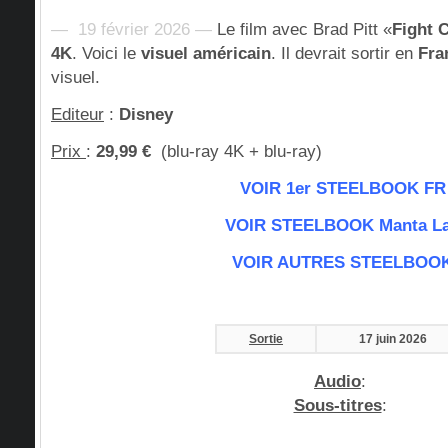
— 19 février 2026 —
Le film avec Brad Pitt «
Fight 
4K
. Voici le
visuel américain
. Il devrait sortir en
Fra
visuel.
Editeur
:
Disney
Prix
:
29,99 €
(blu-ray 4K + blu-ray)
VOIR 1er STEELBOOK FR
VOIR STEELBOOK Manta L
VOIR AUTRES STEELBOO
Sortie
17 juin 2026
Audio
:
Sous-titres
: