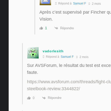
Répond à
Samuel F
2 mois
Après c’est supervisé par Fincher q
Vision.
Répondre
1
vadorlesith
Répond à
Samuel F
2 mois
Sur AVSForum, le résultat du test est exce
faute.
https://www.avsforum.com/threads/fight-clu
steelbook-review.3344822/
Répondre
0