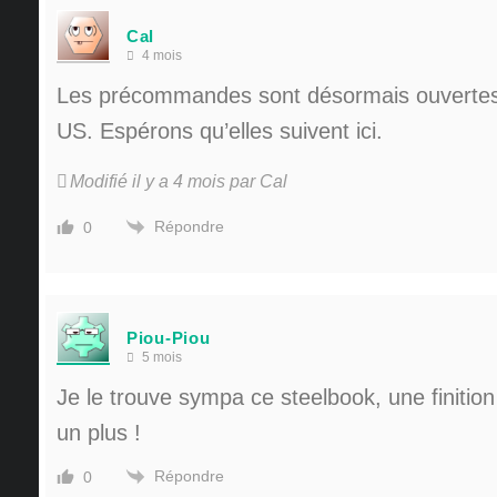
Cal
4 mois
Les précommandes sont désormais ouverte
US. Espérons qu’elles suivent ici.
Modifié il y a 4 mois par Cal
Répondre
0
Piou-Piou
5 mois
Je le trouve sympa ce steelbook, une finition
un plus !
Répondre
0