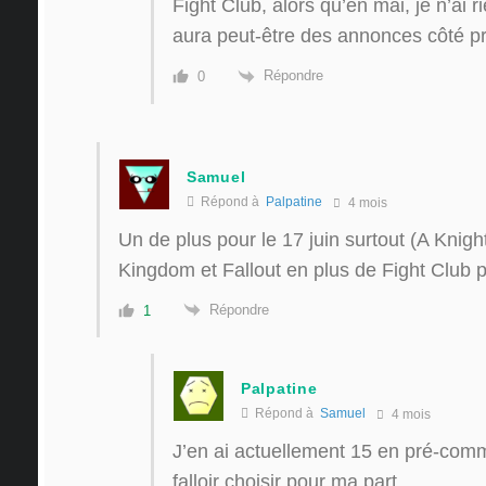
Fight Club, alors qu’en mai, je n’ai ri
aura peut-être des annonces côté 
Répondre
0
Samuel
Répond à
Palpatine
4 mois
Un de plus pour le 17 juin surtout (A Knig
Kingdom et Fallout en plus de Fight Club 
Répondre
1
Palpatine
Répond à
Samuel
4 mois
J’en ai actuellement 15 en pré-comm
falloir choisir pour ma part.