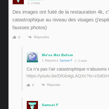
2 mois
Des images ont fuité de la restauration 4k, c
catastrophique au niveau des visages (j’espè
fausses photos)
Répondre
0
We've Met Before
Répond à
Samuel F
2 mois
Ca n’a pas l’air catastrophique n’abusons 
https://youtu.be/DlGb4gLAQXc?is=zSdGH
Répondre
0
Samuel F