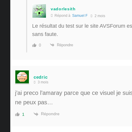
vadorlesith
Répond à
Samuel F
2 mois
Le résultat du test sur le site AVSForum es
sans faute.
Répondre
0
cedric
3 mois
j’ai preco l’amaray parce que ce visuel je sui
ne peux pas…
Répondre
1