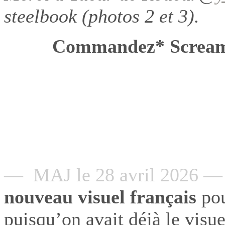
steelbook (photos 2 et 3).
Commandez* Scre
— MAJ le 28 avril 2026 —
nouveau
visuel français
pou
puisqu’on avait déjà le visue