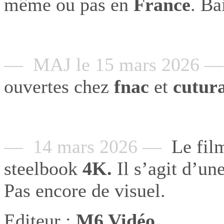
même ou pas en
France
. Ba
— MAJ le 15 mars 2026 —
ouvertes chez
fnac
et
cutur
— 14 mars 2026 —
Le fil
steelbook
4K.
Il s’agit d’un
Pas encore de visuel.
Editeur
:
M6 Vidéo