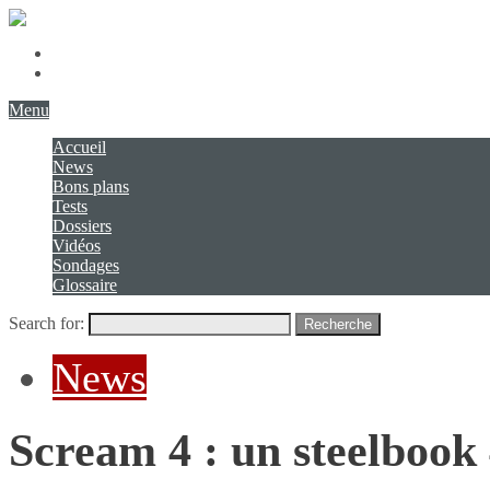
Présentation
Contact
Menu
Accueil
News
Bons plans
Tests
Dossiers
Vidéos
Sondages
Glossaire
Search for:
Recherche
News
Scream 4 : un steelboo