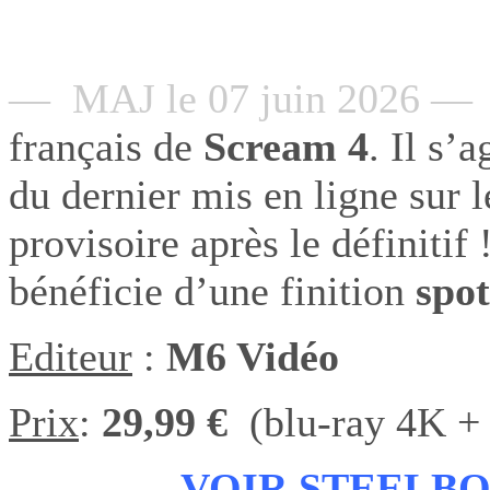
— MAJ le 07 juin 2026 —
français de
Scream 4
. Il s’
du dernier mis en ligne sur l
provisoire après le définitif 
bénéficie d’une finition
spot
Editeur
:
M6 Vidéo
Prix
:
29,99 €
(blu-ray 4K + 
VOIR STEELB