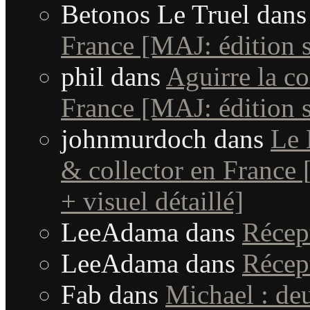
Betonos Le Truel
dan
France [MAJ: édition s
phil
dans
Aguirre la co
France [MAJ: édition sp
johnmurdoch
dans
Le 
& collector en France [
+ visuel détaillé]
LeeAdama
dans
Récep
LeeAdama
dans
Récep
Fab
dans
Michael : de