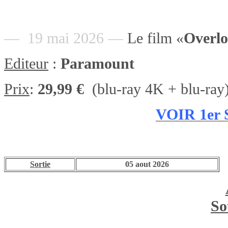
— 19 mai 2026 —
Le film «
Overl
Editeur
:
Paramount
Prix
:
29,99 €
(blu-ray 4K + blu-ray
VOIR 1er
Sortie
05 aout 2026
So