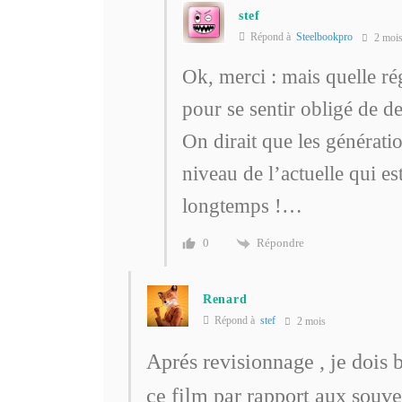
stef
Répond à
Steelbookpro
2 moi
Ok, merci : mais quelle ré
pour se sentir obligé de d
On dirait que les générati
niveau de l’actuelle qui es
longtemps !…
Répondre
0
Renard
Répond à
stef
2 mois
Aprés revisionnage , je dois 
ce film par rapport aux souve