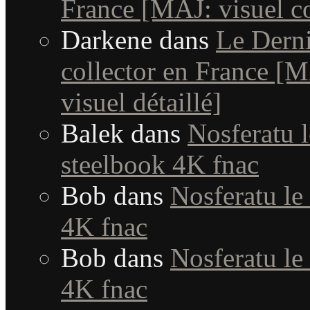
France [MAJ: visuel c
Darkene
dans
Le Dern
collector en France [MA
visuel détaillé]
Balek
dans
Nosferatu l
steelbook 4K fnac
Bob
dans
Nosferatu le
4K fnac
Bob
dans
Nosferatu le
4K fnac