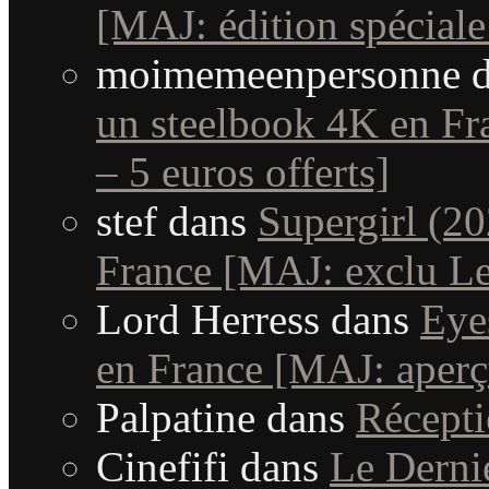
[MAJ: édition spéciale
moimemeenpersonne
d
un steelbook 4K en Fra
– 5 euros offerts]
stef
dans
Supergirl (20
France [MAJ: exclu Le
Lord Herress
dans
Eye
en France [MAJ: aperç
Palpatine
dans
Récept
Cinefifi
dans
Le Derni