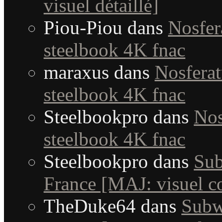
visuel détaillé]
Piou-Piou
dans
Nosfera
steelbook 4K fnac
maraxus
dans
Nosferat
steelbook 4K fnac
Steelbookpro
dans
Nos
steelbook 4K fnac
Steelbookpro
dans
Sub
France [MAJ: visuel c
TheDuke64
dans
Subw