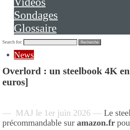
Vidéos
Sondages
Glossaire
Search for:
Recherche
News
Overlord : un steelbook 4K e
euros]
— MAJ le 1er juin 2026 —
Le ste
précommandable sur
amazon.fr
po