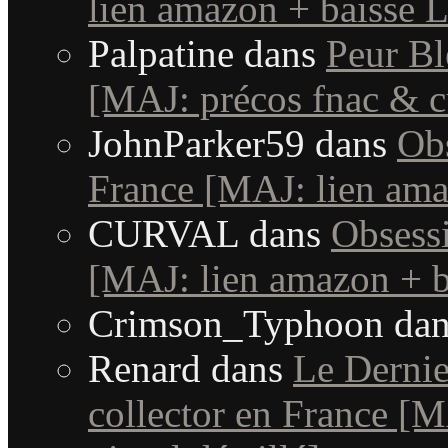
lien amazon + baisse L
Palpatine
dans
Peur Bl
[MAJ: précos fnac & c
JohnParker59
dans
Obs
France [MAJ: lien ama
CURVAL
dans
Obsessi
[MAJ: lien amazon + b
Crimson_Typhoon
da
Renard
dans
Le Dernie
collector en France [MA