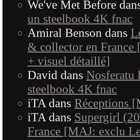
We've Met Before
dan
un steelbook 4K fnac
Amiral Benson
dans
L
& collector en France [
+ visuel détaillé]
David
dans
Nosferatu l
steelbook 4K fnac
iTA
dans
Réceptions 
iTA
dans
Supergirl (20
France [MAJ: exclu Le