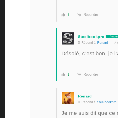
Répondre
1
Steelbookpro
Auteur
Répond à
Renard
2 
Désolé, c’est bon, je l
Répondre
1
Renard
Répond à
Steelbookpro
Je me suis dit que ce n