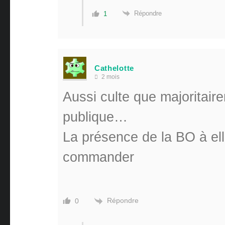
Répondre
1
Cathelotte
2 mois
Aussi culte que majoritai
publique…
La présence de la BO à el
commander
Répondre
0