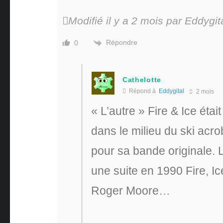
Modifié il y a 2 mois par Eddygit
Répondre
0
Cathelotte
Répond à
Eddygital
2 mois
« L’autre » Fire & Ice éta
dans le milieu du ski acr
pour sa bande originale. Le
une suite en 1990 Fire, I
Roger Moore…