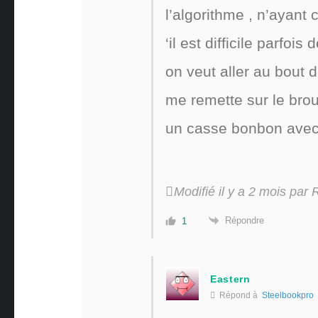
l’algorithme , n’ayant
‘il est difficile parfo
on veut aller au bout 
me remette sur le broui
un casse bonbon avec 
Modifié il y a 2 mois par
Répondre
1
Eastern
Répond à
Steelbookpro