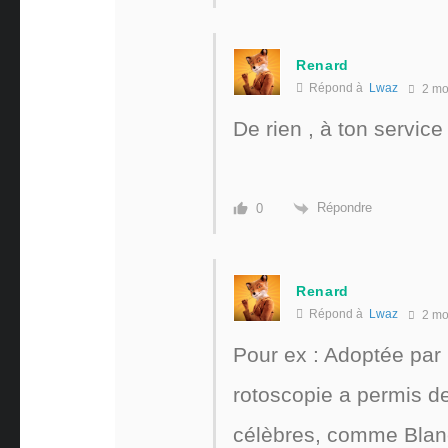
Renard
Répond à
Lwaz
2 mo
De rien , à ton servic
Répondre
0
Renard
Répond à
Lwaz
2 mo
Pour ex : Adoptée par
rotoscopie a permis de
célèbres, comme Blanc