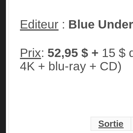
Editeur
:
Blue Unde
Prix
:
52,95 $ +
15 $ d
4K + blu-ray + CD)
Sortie