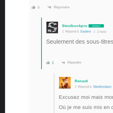
Répondre
0
Steelbookpro
Auteur
Répond à
Eastern
2 mois
Seulement des sous-titres
Répondre
1
Renard
Répond à
Steelbookpro
Excusez moi mais mon
Où je me suis mis en d