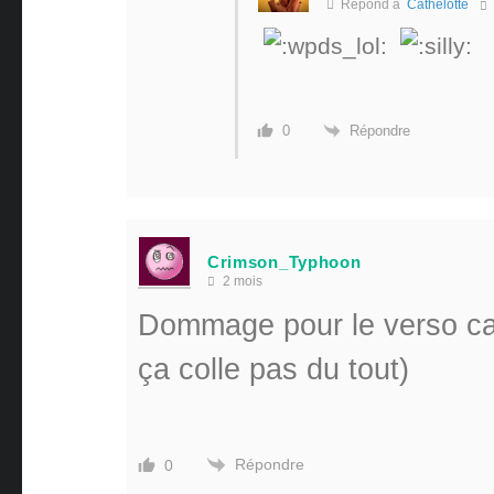
Répond à
Cathelotte
Répondre
0
Crimson_Typhoon
2 mois
Dommage pour le verso car
ça colle pas du tout)
Répondre
0