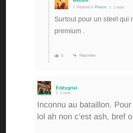
Renard
Répond à
Pharos
2 mois
Surtout pour un steel qui n
premium .
Répondre
0
Eddygital
2 mois
Inconnu au bataillon. Pour 
lol ah non c’est ash, bref o