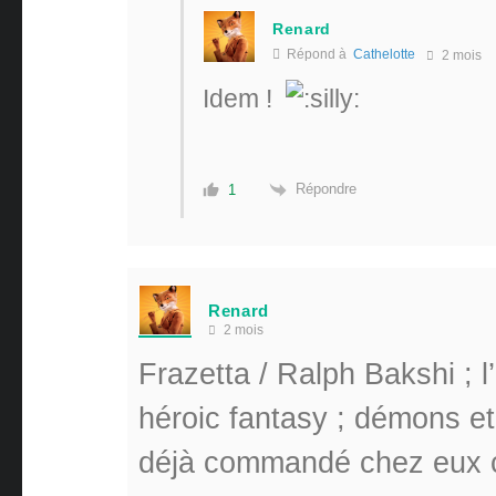
Renard
Répond à
Cathelotte
2 mois
Idem !
Répondre
1
Renard
2 mois
Frazetta / Ralph Bakshi ; 
héroic fantasy ; démons et 
déjà commandé chez eux c