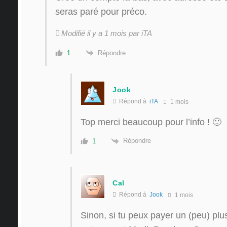
seras paré pour préco.
Modifié il y a 1 mois par iTA
Répondre
1
Jook
Répond à
iTA
1 mois
Top merci beaucoup pour l’info ! 🙂
Répondre
1
Cal
Répond à
Jook
1 mois
Sinon, si tu peux payer un (peu) plu