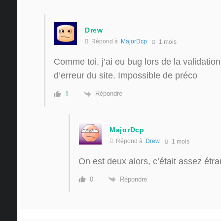
Drew
Répond à
MajorDcp
1 mois
Comme toi, j’ai eu bug lors de la validatio
d’erreur du site. Impossible de préco
Répondre
1
MajorDcp
Répond à
Drew
1 mois
On est deux alors, c’était assez ét
Répondre
0