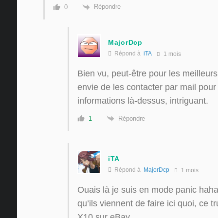
Répondre
0
MajorDcp
Répond à
iTA
1 mois
Bien vu, peut-être pour les meilleurs
envie de les contacter par mail pou
informations là-dessus, intriguant.
Répondre
1
iTA
Répond à
MajorDcp
1 mois
Ouais là je suis en mode panic haha
qu’ils viennent de faire ici quoi, ce t
X10 sur eBay…