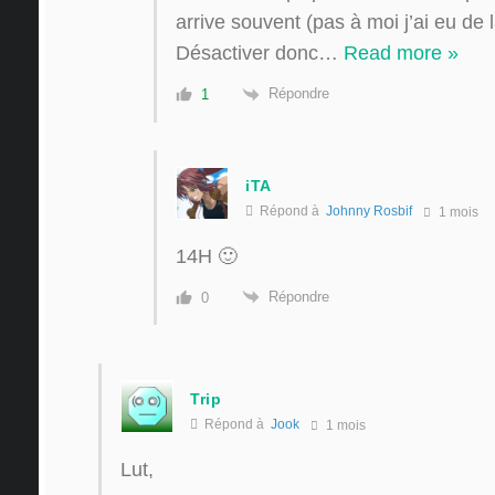
arrive souvent (pas à moi j’ai eu de
Désactiver donc
…
Read more »
Répondre
1
iTA
Répond à
Johnny Rosbif
1 mois
14H 🙂
Répondre
0
Trip
Répond à
Jook
1 mois
Lut,