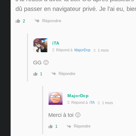
dû passer en navigateur privé. Je l’ai eu, bie
Répondre
2
iTA
Répond à
MajorDcp
1 mois
GG 🙂
Répondre
1
MajorDcp
Répond à
iTA
1 mois
Merci à toi 🙂
Répondre
1