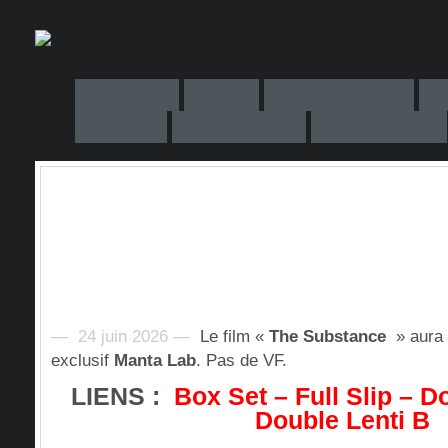
— 24 juin 2026 —
Le film «
The Substance
» aura 
exclusif
Manta Lab
. Pas de VF.
LIENS :
Box Set
–
Full Slip
–
Do
Double Lenti B