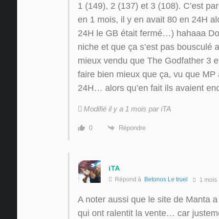
1 (149), 2 (137) et 3 (108). C’est 
en 1 mois, il y en avait 80 en 24H 
24H le GB était fermé…) hahaaa Don
niche et que ça s’est pas bousculé a
mieux vendu que The Godfather 3 et d
faire bien mieux que ça, vu que MP a
24H… alors qu’en fait ils avaient en
Modifié il y a 1 mois par iTA
Répondre
0
iTA
Répond à
Betonos Le truel
1 mois
A noter aussi que le site de Manta
qui ont ralentit la vente… car juste