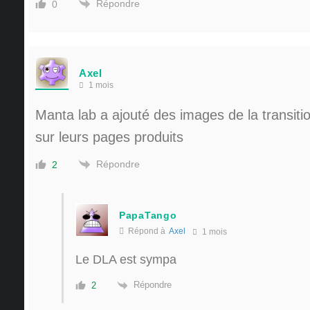
Répondre
0
Axel
1 mois
Manta lab a ajouté des images de la transiti
sur leurs pages produits
Répondre
2
PapaTango
Répond à
Axel
1 mois
Le DLA est sympa
Répondre
2