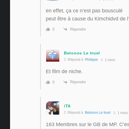
en effet, ça ce n’est pas bousculé
peut être à cause du Kimchidvd de l
Répondre
0
Betonos Le truel
Répond à
Philippe
1 mois
Et film de niche.
Répondre
0
iTA
Répond à
Betonos Le truel
1 mois
163 Membres sur le GB de MP. C’e