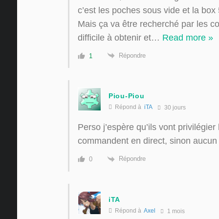
c’est les poches sous vide et la box 
Mais ça va être recherché par les co
difficile à obtenir et
…
Read more »
Répondre
1
Piou-Piou
Répond à
iTA
30 jours
Perso j’espère qu’ils vont privilégie
commandent en direct, sinon aucun i
Répondre
0
iTA
Répond à
Axel
1 mois