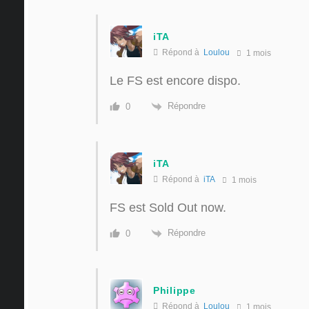
iTA
Répond à
Loulou
1 mois
Le FS est encore dispo.
Répondre
0
iTA
Répond à
iTA
1 mois
FS est Sold Out now.
Répondre
0
Philippe
Répond à
Loulou
1 mois