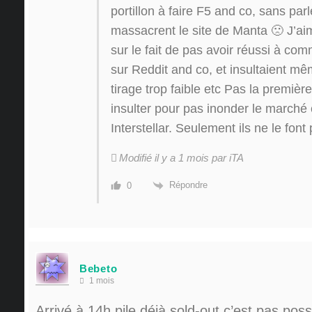
portillon à faire F5 and co, sans pa
massacrent le site de Manta 🙁 J’aim
sur le fait de pas avoir réussi à co
sur Reddit and co, et insultaient m
tirage trop faible etc Pas la premièr
insulter pour pas inonder le marché
Interstellar. Seulement ils ne le font
Modifié il y a 1 mois par iTA
Répondre
0
Bebeto
1 mois
Arrivé à 14h pile déjà sold-out c’est pas possi