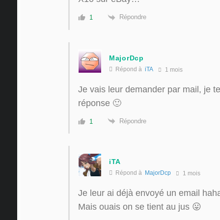
Répondre
1
MajorDcp
Répond à
iTA
1 mois
Je vais leur demander par mail, je te d
réponse 🙂
Répondre
1
iTA
Répond à
MajorDcp
1 mois
Je leur ai déjà envoyé un email ha
Mais ouais on se tient au jus 😛