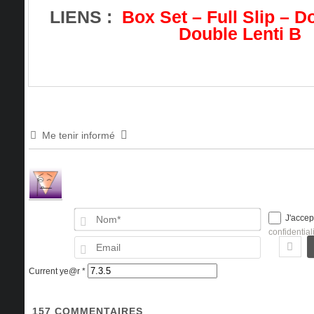
LIENS :
Box Set
–
Full Slip
–
Do
Double Lenti B
Me tenir informé
Nom*
J'accep
confidential
Email
Current ye@r
*
157
COMMENTAIRES