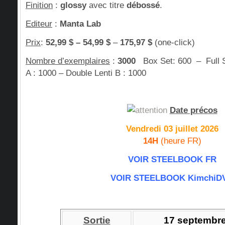
Finition
:
glossy
avec titre
débossé
.
Editeur
:
Manta Lab
Prix
:
52,99 $ – 54,99 $
–
175,97 $
(one-click)
Nombre d’exemplaires
:
3000
Box Set: 600 – Full Sl
A : 1000 – Double Lenti B : 1000
Date précos
Vendredi 03 juillet 2026
14H
(heure FR)
VOIR STEELBOOK FR
VOIR STEELBOOK KimchiD
Sortie
17 septembr