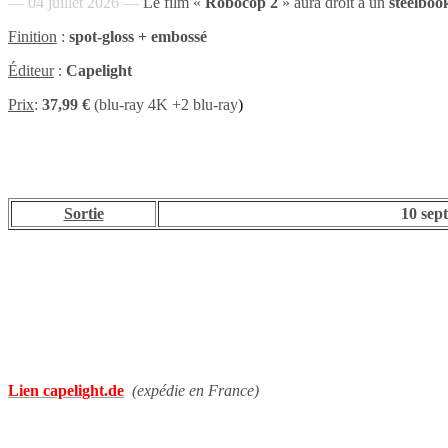
— 04 juillet 2026 —
Le film «
Robocop 2
» aura droit à un
steelbo
Finition
:
spot-gloss + embossé
Éditeur
:
Capelight
Prix
:
37,99 €
(blu-ray 4K +2 blu-ray
)
Sortie
10 sep
Lien capelight.de
(expédie en France)