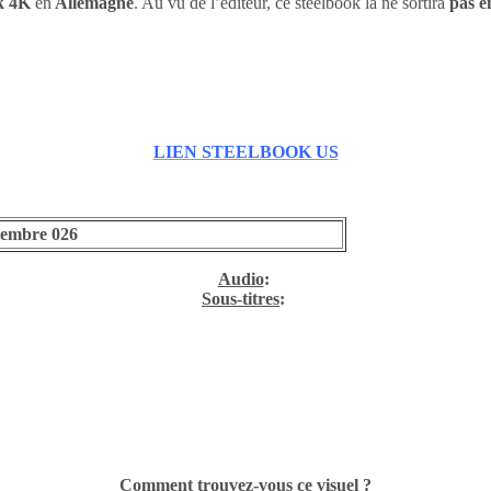
ok 4K
en
Allemagne
. Au vu de l’éditeur, ce steelbook là ne sortira
pas e
LIEN STEELBOOK US
tembre 026
Audio
:
Sous-titres
:
Comment trouvez-vous ce visuel ?