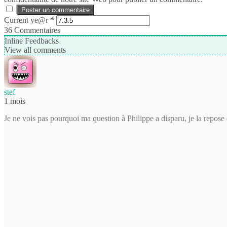
Current ye@r
*
36
Commentaires
Inline Feedbacks
View all comments
stef
1 mois
Je ne vois pas pourquoi ma question à Philippe a disparu, je la repos