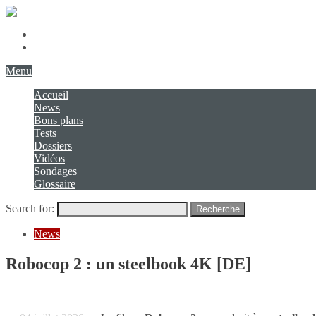
Présentation
Contact
Menu
Accueil
News
Bons plans
Tests
Dossiers
Vidéos
Sondages
Glossaire
Search for:
Recherche
News
Robocop 2 : un steelbook 4K [DE]