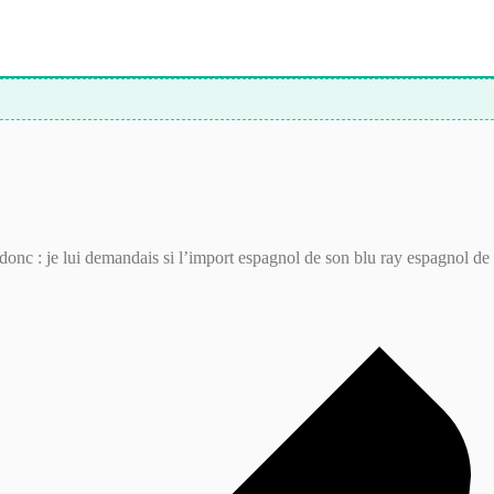
e donc : je lui demandais si l’import espagnol de son blu ray espagnol