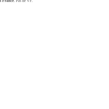
n France
. Pas de VF.