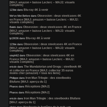
[MAJ: amazon + baisse Leclerc – MAJ2: visuels
complets]
Blu-ray 4K à venir
123tie
dans
Obsession : deux steelcases 4K
We've Met Before
dans
en France [MAJ: amazon + baisse Leclerc – MAJ2:
visuels complets]
Obsession : deux steelcases 4K en France
Balek
dans
[MAJ: amazon + baisse Leclerc – MAJ2: visuels
complets]
Blu-ray 4K à venir
lp19036
dans
Obsession : deux steelcases 4K en France
123tie
dans
[MAJ: amazon + baisse Leclerc – MAJ2: visuels
complets]
Obsession : deux steelcases 4K en
steph62
dans
France [MAJ: amazon + baisse Leclerc – MAJ2:
visuels complets]
The Mandalorian and Grogu : steelbook 4K
ericdv
dans
et collector en France [MAJ: collector 35 euros
moins cher (amazon) + tous les liens]
Iron Man Trilogie : des steelbooks
Philippe
dans
Blufans [MAJ: aperçu du 1]
Réceptions [MAJ]
Pharos
dans
Réceptions [MAJ]
Pharos
dans
Iron Man Trilogie : des steelbooks Blufans
ericdv
dans
[MAJ: aperçu du 1]