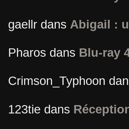
gaellr
dans
Abigail : 
Pharos
dans
Blu-ray 
Crimson_Typhoon
da
123tie
dans
Réceptio