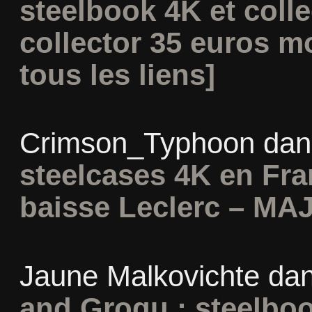
steelbook 4K et coll
collector 35 euros m
tous les liens]
Crimson_Typhoon
da
steelcases 4K en Fr
baisse Leclerc – MAJ
Jaune Malkovichte
da
and Grogu : steelboo