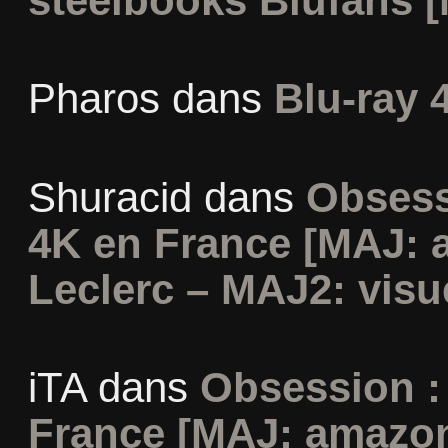
steelbooks Blufans [
Pharos
dans
Blu-ray 
Shuracid
dans
Obsess
4K en France [MAJ: 
Leclerc – MAJ2: visu
iTA
dans
Obsession :
France [MAJ: amazon