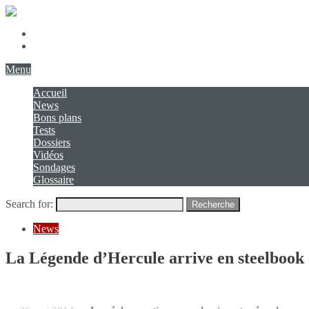
Présentation
Contact
Menu
Accueil
News
Bons plans
Tests
Dossiers
Vidéos
Sondages
Glossaire
Search for:
Recherche
News
La Légende d’Hercule arrive en steelbook