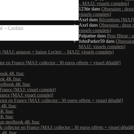
– MAJ2: visuels complets]
123tie
dans
Obsession : deux
visuels complets]
Axel
dans
Réceptions [MAJ]
Axel
dans
Obsession : deux 
té
–
Cookies
visuels complets]
Palpatine
dans
Peur Bleue : 
JohnParker59
dans
Obsession
MAJ2: visuels complets]
ce [MAJ: amazon + baisse Leclerc – MAJ2: visuels complets]
r en France [MAJ: collector : 30 euros offerts + visuel détaillé]
lbook 4K fnac
book 4K fnac
steelbook 4K fnac
France [MAJ: visuel complet]
rance [MAJ: visuel complet]
or en France [MAJ: collector : 30 euros offerts + visuel détaillé]
k 4K fnac
 4K fnac
 4K fnac
: un steelbook 4K fnac
ollector en France [MAJ: collector : 30 euros offerts + visuel détaillé
ok 4K fnac