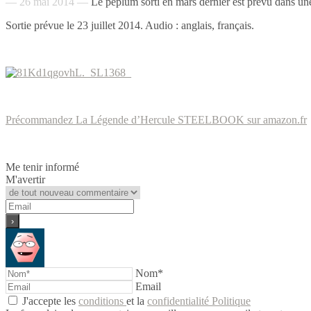
— 26 mai 2014 —
Le péplum sorti en mars dernier est prévu dans u
Sortie prévue le 23 juillet 2014. Audio : anglais, français.
Précommandez La Légende d’Hercule STEELBOOK sur amazon.fr
Me tenir informé
M'avertir
Nom*
Email
J'accepte les
conditions
et la
confidentialité Politique