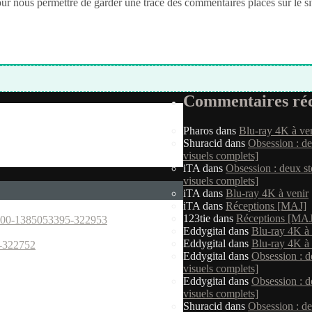
nous permettre de garder une trace des commentaires placés sur le site. 
Commentaires réc
Pharos
dans
Blu-ray 4K à ve
Shuracid
dans
Obsession : d
visuels complets]
iTA
dans
Obsession : deux s
visuels complets]
iTA
dans
Blu-ray 4K à venir
iTA
dans
Réceptions [MAJ]
123tie
dans
Réceptions [MAJ
Eddygital
dans
Blu-ray 4K à 
Eddygital
dans
Blu-ray 4K à 
Eddygital
dans
Obsession : 
visuels complets]
Eddygital
dans
Obsession : 
visuels complets]
Shuracid
dans
Obsession : d