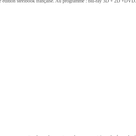
ne édition steelbook française. Au programme : blu-ray 3D + 2D +DVD