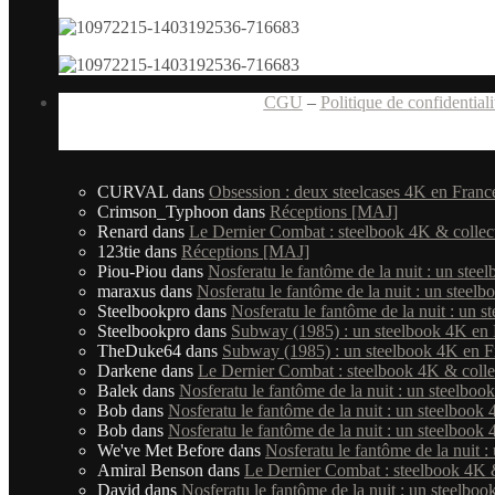
CGU
–
Politique de confidentiali
CURVAL
dans
Obsession : deux steelcases 4K en Fran
Crimson_Typhoon
dans
Réceptions [MAJ]
Renard
dans
Le Dernier Combat : steelbook 4K & collecto
123tie
dans
Réceptions [MAJ]
Piou-Piou
dans
Nosferatu le fantôme de la nuit : un stee
maraxus
dans
Nosferatu le fantôme de la nuit : un steel
Steelbookpro
dans
Nosferatu le fantôme de la nuit : un 
Steelbookpro
dans
Subway (1985) : un steelbook 4K en 
TheDuke64
dans
Subway (1985) : un steelbook 4K en F
Darkene
dans
Le Dernier Combat : steelbook 4K & collect
Balek
dans
Nosferatu le fantôme de la nuit : un steelboo
Bob
dans
Nosferatu le fantôme de la nuit : un steelbook
Bob
dans
Nosferatu le fantôme de la nuit : un steelbook
We've Met Before
dans
Nosferatu le fantôme de la nuit 
Amiral Benson
dans
Le Dernier Combat : steelbook 4K & c
David
dans
Nosferatu le fantôme de la nuit : un steelbo