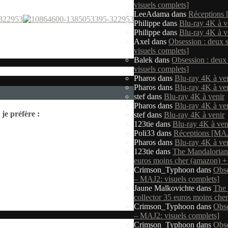
visuels complets]
LeeAdama
dans
Réceptions
Philippe
dans
Blu-ray 4K à v
Philippe
dans
Blu-ray 4K à v
Axel
dans
Obsession : deux 
visuels complets]
Balek
dans
Obsession : deux
visuels complets]
Pharos
dans
Blu-ray 4K à ve
Pharos
dans
Blu-ray 4K à ve
stef
dans
Blu-ray 4K à venir
Pharos
dans
Blu-ray 4K à ve
je préfère :
stef
dans
Blu-ray 4K à venir
123tie
dans
Blu-ray 4K à ven
Poli33
dans
Réceptions [MA
Pharos
dans
Blu-ray 4K à ve
123tie
dans
The Mandalorian 
euros moins cher (amazon) + t
Crimson_Typhoon
dans
Obse
– MAJ2: visuels complets]
Jaune Malkovichte
dans
The 
collector 35 euros moins cher
Crimson_Typhoon
dans
Obse
– MAJ2: visuels complets]
Crimson_Typhoon
dans
Obse