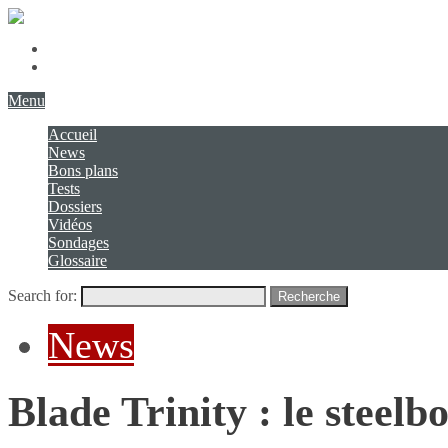
Présentation
Contact
Menu
Accueil
News
Bons plans
Tests
Dossiers
Vidéos
Sondages
Glossaire
Search for:
Recherche
News
Blade Trinity : le steel