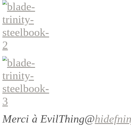
Merci à EvilThing@
hidefni