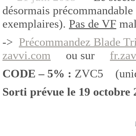
désormais précommandable c
exemplaires).
Pas de VF
mal
->
Précommandez Blade T
zavvi.com
ou sur
fr.za
CODE – 5% :
ZVC5 (uniqu
Sorti prévue le 19 octobre 