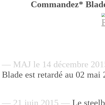
Commandez* Blad
— MAJ le 14 décembre 20
Blade est retardé au 02 mai 
— 21 juin 2015 —
Le steelb