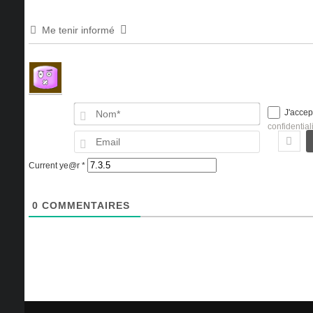
Me tenir informé
Nom*
J'accep
confidential
Email
Current ye@r
*
0
COMMENTAIRES