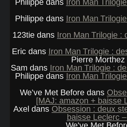
Philippe
dans
Iron Man Trilogi
Philippe
dans
Iron Man Trilogi
123tie
dans
Iron Man Trilogie 
Eric
dans
Iron Man Trilogie : d
Pierre Morthez
Sam
dans
Iron Man Trilogie : d
Philippe
dans
Iron Man Trilogi
We've Met Before
dans
Obses
[MAJ: amazon + baisse L
Axel
dans
Obsession : deux s
baisse Leclerc –
We've Met Befor