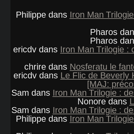
Philippe
dans
Iron Man Trilogi
Pharos
da
Pharos
da
ericdv
dans
Iron Man Trilogie 
chrire
dans
Nosferatu le fan
ericdv
dans
Le Flic de Beverly 
[MAJ: préco
Sam
dans
Iron Man Trilogie : d
Nonore
dans
L
Sam
dans
Iron Man Trilogie : d
Philippe
dans
Iron Man Trilogi