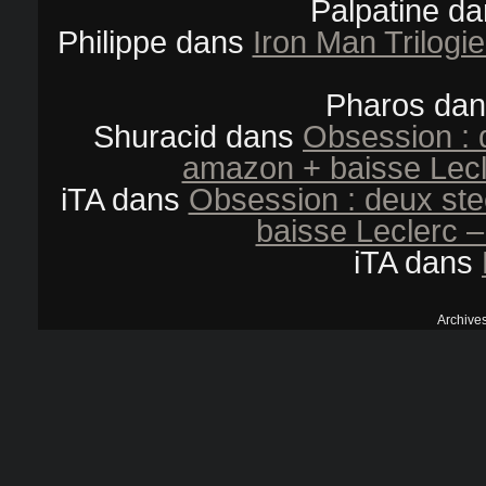
Palpatine
da
Philippe
dans
Iron Man Trilogi
Pharos
da
Shuracid
dans
Obsession : 
amazon + baisse Lecl
iTA
dans
Obsession : deux st
baisse Leclerc –
iTA
dans
Archive