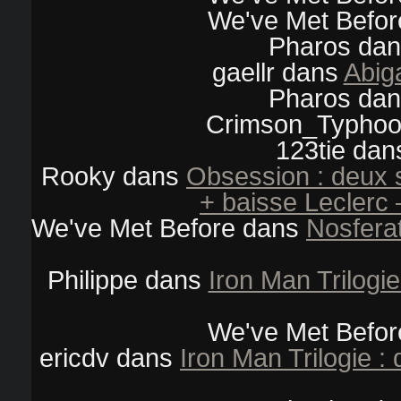
We've Met Befor
Pharos
da
gaellr
dans
Abiga
Pharos
da
Crimson_Typho
123tie
dan
Rooky
dans
Obsession : deux 
+ baisse Leclerc 
We've Met Before
dans
Nosferat
Philippe
dans
Iron Man Trilogi
We've Met Befor
ericdv
dans
Iron Man Trilogie 