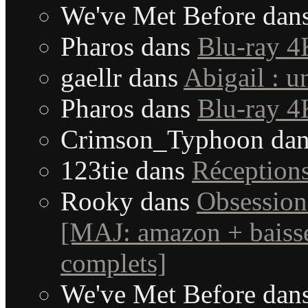
We've Met Before
dan
Pharos
dans
Blu-ray 4
gaellr
dans
Abigail : 
Pharos
dans
Blu-ray 4
Crimson_Typhoon
da
123tie
dans
Réception
Rooky
dans
Obsession
[MAJ: amazon + baisse
complets]
We've Met Before
dan