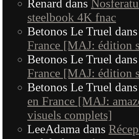
Renard
dans
Nosferatu 
steelbook 4K fnac
Betonos Le Truel
dan
France [MAJ: édition s
Betonos Le Truel
dan
France [MAJ: édition s
Betonos Le Truel
dan
en France [MAJ: amaz
visuels complets]
LeeAdama
dans
Récep