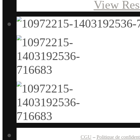
View Res
CGU
–
Politique de confidenti