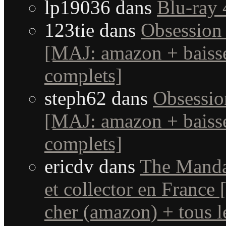
lp19036
dans
Blu-ray 
123tie
dans
Obsession 
[MAJ: amazon + baisse
complets]
steph62
dans
Obsessio
[MAJ: amazon + baisse
complets]
ericdv
dans
The Manda
et collector en France
cher (amazon) + tous le