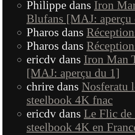
Philippe
dans
Iron Man
Blufans [MAJ: aperçu 
Pharos
dans
Réceptio
Pharos
dans
Réceptio
ericdv
dans
Iron Man T
[MAJ: aperçu du 1]
chrire
dans
Nosferatu l
steelbook 4K fnac
ericdv
dans
Le Flic de
steelbook 4K en Fran