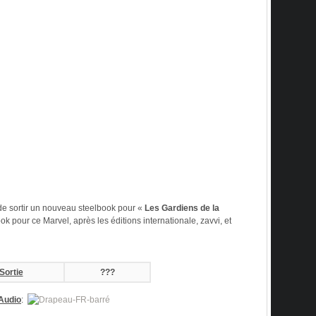
e sortir un nouveau steelbook pour «
Les Gardiens de la
ok pour ce Marvel, après les éditions internationale, zavvi, et
Sortie
???
Audio
: