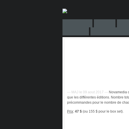
— MAJ le 09 aout 2017 —
Novamedia dé
que les différentes éditions. Nombre tot
précommandes pour le nombre de chaq
Prix
:
47 $
(ou 155 $ pour le box set).