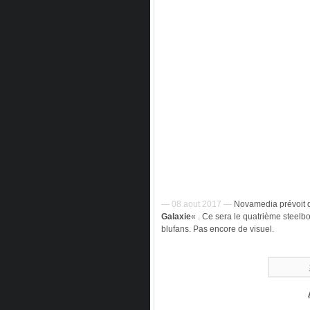
— 08 aout 2017 —
Novamedia prévoit d
Galaxie
« . Ce sera le quatrième steelbo
blufans. Pas encore de visuel.