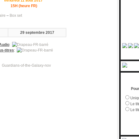
vendredi 11 aout 2017
15H (heure FR)
aire
–
Box set
29 septembre 2017
Audio
:
s-titres
:
Pour
Uniqu
Le tit
Le ti