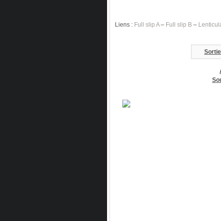
Liens :
Full slip A
–
Full slip B
–
Lenticul
Sortie
Sou