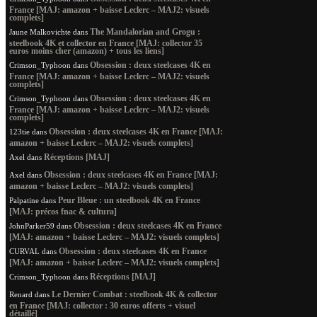
France [MAJ: amazon + baisse Leclerc – MAJ2: visuels
complets]
The Mandalorian and Grogu :
Jaune Malkovichte
dans
steelbook 4K et collector en France [MAJ: collector 35
euros moins cher (amazon) + tous les liens]
Obsession : deux steelcases 4K en
Crimson_Typhoon
dans
France [MAJ: amazon + baisse Leclerc – MAJ2: visuels
complets]
Obsession : deux steelcases 4K en
Crimson_Typhoon
dans
France [MAJ: amazon + baisse Leclerc – MAJ2: visuels
complets]
Obsession : deux steelcases 4K en France [MAJ:
123tie
dans
amazon + baisse Leclerc – MAJ2: visuels complets]
Réceptions [MAJ]
Axel
dans
Obsession : deux steelcases 4K en France [MAJ:
Axel
dans
amazon + baisse Leclerc – MAJ2: visuels complets]
Peur Bleue : un steelbook 4K en France
Palpatine
dans
[MAJ: précos fnac & cultura]
Obsession : deux steelcases 4K en France
JohnParker59
dans
[MAJ: amazon + baisse Leclerc – MAJ2: visuels complets]
Obsession : deux steelcases 4K en France
CURVAL
dans
[MAJ: amazon + baisse Leclerc – MAJ2: visuels complets]
Réceptions [MAJ]
Crimson_Typhoon
dans
Le Dernier Combat : steelbook 4K & collector
Renard
dans
en France [MAJ: collector : 30 euros offerts + visuel
détaillé]