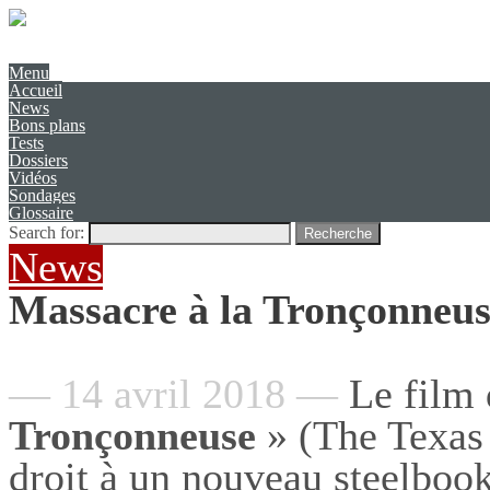
Présentation
Contact
Menu
Accueil
News
Bons plans
Tests
Dossiers
Vidéos
Sondages
Glossaire
Search for:
Recherche
News
Massacre à la Tronçonneus
— 14 avril 2018 —
Le film 
Tronçonneuse
» (The Texas
droit à un nouveau steelboo