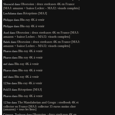
Obsession : deux steelcases 4K en France
Shuracid
dans
[MAJ: amazon + baisse Leclerc – MAJ2: visuels complets]
Réceptions [MAJ]
LeeAdama
dans
Blu-ray 4K à venir
Philippe
dans
Blu-ray 4K à venir
Philippe
dans
Obsession : deux steelcases 4K en France [MAJ:
Axel
dans
amazon + baisse Leclerc – MAJ2: visuels complets]
Obsession : deux steelcases 4K en France [MAJ:
Balek
dans
amazon + baisse Leclerc – MAJ2: visuels complets]
Blu-ray 4K à venir
Pharos
dans
Blu-ray 4K à venir
Pharos
dans
Blu-ray 4K à venir
stef
dans
Blu-ray 4K à venir
Pharos
dans
Blu-ray 4K à venir
stef
dans
Blu-ray 4K à venir
123tie
dans
Réceptions [MAJ]
Poli33
dans
Blu-ray 4K à venir
Pharos
dans
The Mandalorian and Grogu : steelbook 4K et
123tie
dans
collector en France [MAJ: collector 35 euros moins cher
(amazon) + tous les liens]
Obsession : deux steelcases 4K en
Crimson_Typhoon
dans