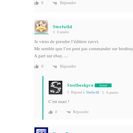
Répondre
0
Steelwild
8 années
Je viens de prendre l’édition zavvi.
Me semble que l’on peut pas commander sur bestbuy 
A part sur ebay….
Répondre
0
Steelbookpro
Auteur
Répond à
Steelwild
8 années
C’est exact !
Répondre
0