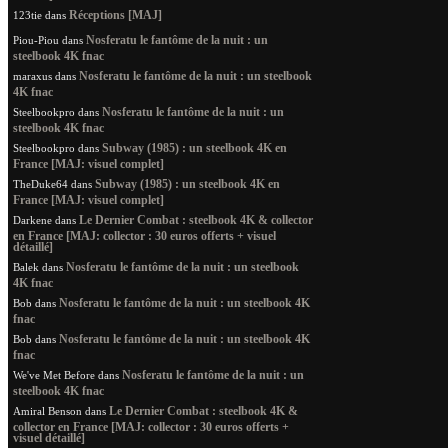
Réceptions [MAJ]
123tie
dans
Nosferatu le fantôme de la nuit : un
Piou-Piou
dans
steelbook 4K fnac
Nosferatu le fantôme de la nuit : un steelbook
maraxus
dans
4K fnac
Nosferatu le fantôme de la nuit : un
Steelbookpro
dans
steelbook 4K fnac
Subway (1985) : un steelbook 4K en
Steelbookpro
dans
France [MAJ: visuel complet]
Subway (1985) : un steelbook 4K en
TheDuke64
dans
France [MAJ: visuel complet]
Le Dernier Combat : steelbook 4K & collector
Darkene
dans
en France [MAJ: collector : 30 euros offerts + visuel
détaillé]
Nosferatu le fantôme de la nuit : un steelbook
Balek
dans
4K fnac
Nosferatu le fantôme de la nuit : un steelbook 4K
Bob
dans
fnac
Nosferatu le fantôme de la nuit : un steelbook 4K
Bob
dans
fnac
Nosferatu le fantôme de la nuit : un
We've Met Before
dans
steelbook 4K fnac
Le Dernier Combat : steelbook 4K &
Amiral Benson
dans
collector en France [MAJ: collector : 30 euros offerts +
visuel détaillé]