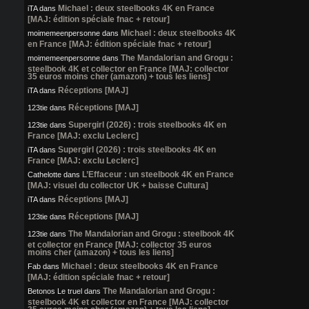
Michael : deux steelbooks 4K en France
iTA
dans
[MAJ: édition spéciale fnac + retour]
Michael : deux steelbooks 4K
moimemeenpersonne
dans
en France [MAJ: édition spéciale fnac + retour]
The Mandalorian and Grogu :
moimemeenpersonne
dans
steelbook 4K et collector en France [MAJ: collector
35 euros moins cher (amazon) + tous les liens]
Réceptions [MAJ]
iTA
dans
Réceptions [MAJ]
123tie
dans
Supergirl (2026) : trois steelbooks 4K en
123tie
dans
France [MAJ: exclu Leclerc]
Supergirl (2026) : trois steelbooks 4K en
iTA
dans
France [MAJ: exclu Leclerc]
L’Effaceur : un steelbook 4K en France
Cathelotte
dans
[MAJ: visuel du collector UK + baisse Cultura]
Réceptions [MAJ]
iTA
dans
Réceptions [MAJ]
123tie
dans
The Mandalorian and Grogu : steelbook 4K
123tie
dans
et collector en France [MAJ: collector 35 euros
moins cher (amazon) + tous les liens]
Michael : deux steelbooks 4K en France
Fab
dans
[MAJ: édition spéciale fnac + retour]
The Mandalorian and Grogu :
Betonos Le truel
dans
steelbook 4K et collector en France [MAJ: collector