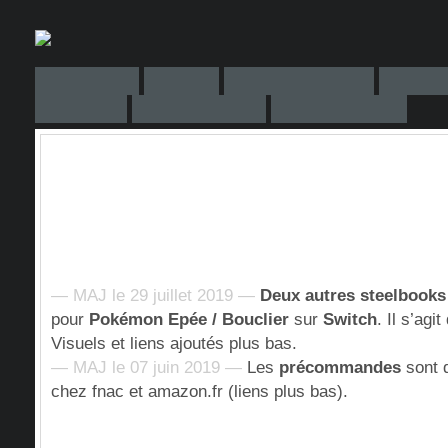
— MAJ le 29 juillet 2019 —
Deux autres steelbooks
pour
Pokémon Epée / Bouclier
sur
Switch
. Il s’agi
Visuels et liens ajoutés plus bas.
— MAJ le 07 juin 2019 —
Les
précommandes
sont 
chez fnac et amazon.fr (liens plus bas).