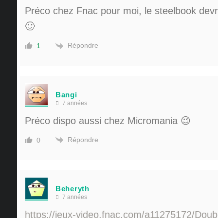
Préco chez Fnac pour moi, le steelbook devra
🙂
Répondre
1
Bangi
7 années
Préco dispo aussi chez Micromania 😉
Répondre
0
Beheryth
7 années
https://jeux-video.fnac.com/a11275172/Doub