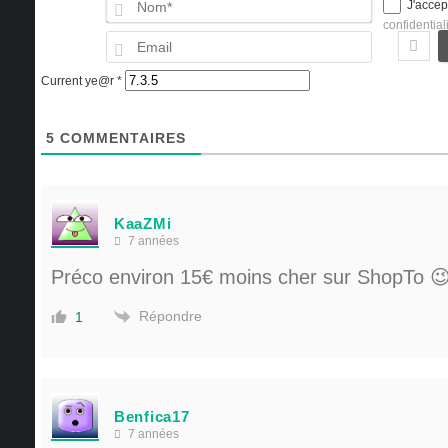
J'accep
confidential
Email
Current ye@r
*
5
COMMENTAIRES
KaaZMi
7 années
Préco environ 15€ moins cher sur ShopTo 
Répondre
1
Benfica17
7 années