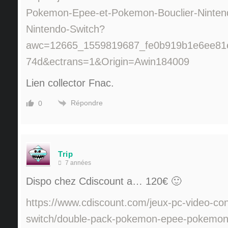
Pokemon-Epee-et-Pokemon-Bouclier-Ninten
Nintendo-Switch?
awc=12665_1559819687_fe0b919b1e6ee81
74d&ectrans=1&Origin=Awin184009
Lien collector Fnac.
Répondre
0
Trip
7 années
Dispo chez Cdiscount a… 120€ 🙂
https://www.cdiscount.com/jeux-pc-video-con
switch/double-pack-pokemon-epee-pokemon-