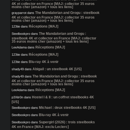
4K et collector en France [MAJ: collector 35 euros
moins cher (amazon) + tous les liens]
The Mandalorian and Grogu : steelbook
grayparrot
dans
4K et collector en France [MAJ: collector 35 euros
moins cher (amazon) + tous les liens]
Réceptions [MAJ]
123tie
dans
The Mandalorian and Grogu :
Steelbookpro
dans
steelbook 4K et collector en France [MAJ: collector
35 euros moins cher (amazon) + tous les liens]
Réceptions [MAJ]
LeeAdama
dans
Réceptions [MAJ]
123tie
dans
Blu-ray 4K à venir
123tie
dans
Abigail : un steelbook 4K [US]
shady49
dans
The Mandalorian and Grogu : steelbook
shady49
dans
4K et collector en France [MAJ: collector 35 euros
moins cher (amazon) + tous les liens]
Réceptions [MAJ]
LeeAdama
dans
Hostel I & II : un coffret steelbooks 4K
p3Xitr0n
dans
[US]
Michael : deux steelbooks 4K [US]
Steelbookpro
dans
Blu-ray 4K à venir
Steelbookpro
dans
Supergirl (2026) : trois steelbooks
Steelbookpro
dans
4K en France [MAJ: exclu Leclerc]