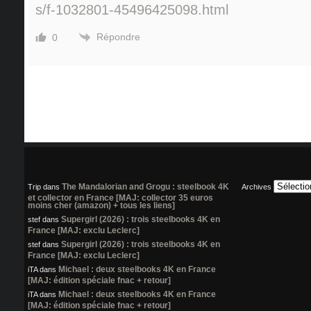
s/f-1032801-45496425098.html
Répondre
0
The Mandalorian and Grogu : steelbook 4K
Trip
dans
Archives
et collector en France [MAJ: collector 35 euros
moins cher (amazon) + tous les liens]
Supergirl (2026) : trois steelbooks 4K en
stef
dans
France [MAJ: exclu Leclerc]
Supergirl (2026) : trois steelbooks 4K en
stef
dans
France [MAJ: exclu Leclerc]
Michael : deux steelbooks 4K en France
iTA
dans
[MAJ: édition spéciale fnac + retour]
Michael : deux steelbooks 4K en France
iTA
dans
[MAJ: édition spéciale fnac + retour]