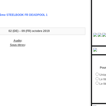
ème STEELBOOK FR DEADPOOL 1
02 (DE) – 09 (FR) octobre
2019
Audio
:
Sous-titres
:
Pour
Uniqu
Le tit
Le ti