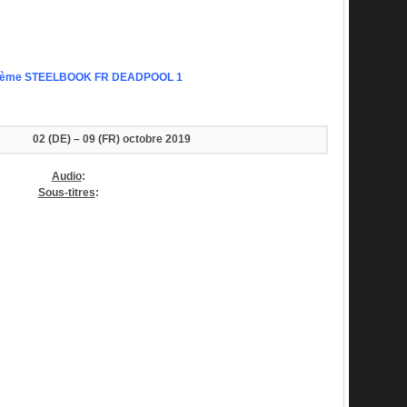
ème STEELBOOK FR DEADPOOL 1
02 (DE) – 09 (FR) octobre
2019
Audio
:
Sous-titres
: