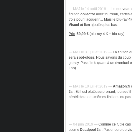
— MAJ le 14 août 2019 —
Le nouveau
édition
collector
avec fourreau, cartes e
trois pour l’acquérir… Mais le blu-ray
4
Visuel et lien
ajoutés plus bas.
Prix
:
59,99 €
(blu-ray 4 K + blu-ray)
— MAJ le 31 juillet 2019 —
La finition 
sera
spot-gloss
. Nous savons du coup q
glossy. Pas d’info quant à un éventuel
Lab).
— MAJ le 10 juillet 2019 —
Amazon.fr
d
2
« . Et il est plutôt surprenant, puisqu’il
bénéficiera des mêmes finitions ou pas (
— 04 juin 2019 —
Comme ce fut le cas 
pour «
Deadpool 2
« . Pas encore de vis