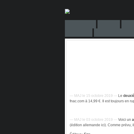
— MAJ le 15 octobre 2019 —
Le
deuxi
fnac.com à 14,99 €. Il est toujours en ru
— MAJ le 03 octobre 2019 —
Voici un
a
(édition allemande ici). Comme prévu, i