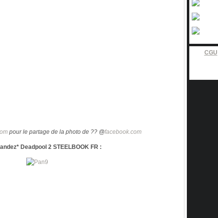
CGU
com
pour le partage de la photo de ?? @
facebook.com
ndez* Deadpool 2 STEELBOOK FR :