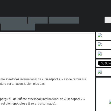
ème steelbook
international de «
Deadpool 2
» est
de retour
sur
pture sur amazon.fr. Lien plus bas.
perçu
du
deuxième steelbook
international de «
Deadpool 2
»
l est bien
spot-gloss
(titre et personnage).