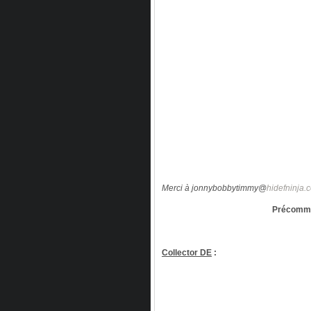
Merci à jonnybobbytimmy@
hidefninja.
Précomma
Collector DE
: