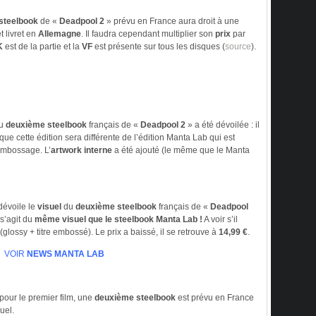
steelbook
de «
Deadpool 2
» prévu en France aura droit à une
t livret en
Allemagne
. Il faudra cependant multiplier son
prix
par
K
est de la partie et la
VF
est présente sur tous les disques (
source
).
du
deuxième steelbook
français de «
Deadpool 2
» a été dévoilée : il
ue cette édition sera différente de l’édition Manta Lab qui est
 embossage. L’
artwork interne
a été ajouté (le même que le Manta
évoile le
visuel
du
deuxième steelbook
français de «
Deadpool
 s’agit du
même visuel que le steelbook Manta Lab !
A voir s’il
glossy + titre embossé). Le prix a baissé, il se retrouve à
14,99 €
.
VOIR
NEWS MANTA LAB
pour le premier film, une
deuxième steelbook
est prévu en France
uel.