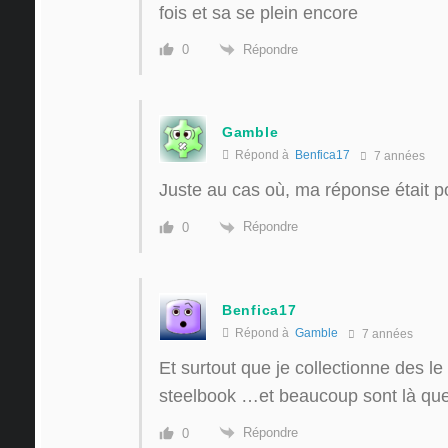
fois et sa se plein encore
Répondre
0
Gamble
Répond à
Benfica17
7 années
Juste au cas où, ma réponse était po
Répondre
0
Benfica17
Répond à
Gamble
7 années
Et surtout que je collectionne des le 
steelbook …et beaucoup sont là que
Répondre
0