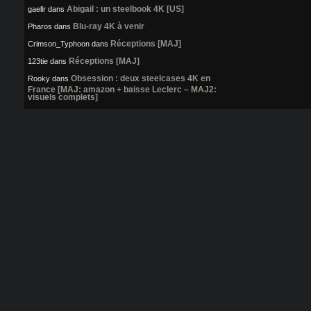
Abigail : un steelbook 4K [US]
gaellr
dans
Blu-ray 4K à venir
Pharos
dans
Réceptions [MAJ]
Crimson_Typhoon
dans
Réceptions [MAJ]
123tie
dans
Obsession : deux steelcases 4K en
Rooky
dans
France [MAJ: amazon + baisse Leclerc – MAJ2:
visuels complets]