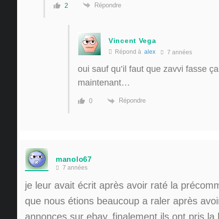
Répondre
2
Vincent Vega
Répond à
alex
7 années
oui sauf qu’il faut que zavvi fasse ç
maintenant…
Répondre
0
manolo67
7 années
je leur avait écrit après avoir raté la préco
que nous étions beaucoup a raler après avoir
annonces sur ebay, finalement ils ont pris la