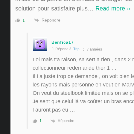
solution pour satisfaire plus
…
Read more »
Répondre
1
Benfica17
Répond à
Trip
7 années
Lol mais t’a raison, sa sert a rien , dans 
collectionneur redemande thor 1 …
Il i a juste trop de demande , on voit bien 
les rayons mais personne en veut en Mar
On veut du steelbook limitée mais on se 
Je sent que celui là va coûter un bras enc
l auront pas eu …
Répondre
1