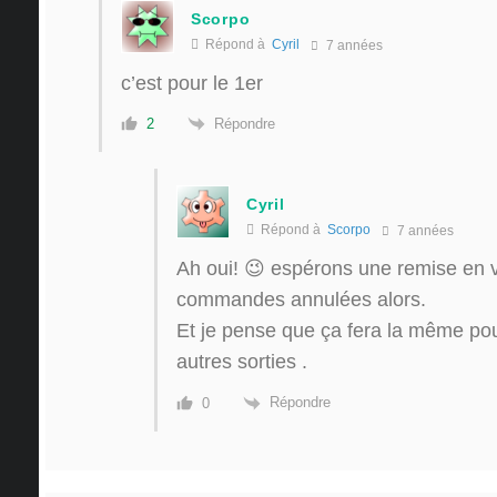
Scorpo
Répond à
Cyril
7 années
c’est pour le 1er
Répondre
2
Cyril
Répond à
Scorpo
7 années
Ah oui! 😉 espérons une remise en 
commandes annulées alors.
Et je pense que ça fera la même pou
autres sorties .
Répondre
0