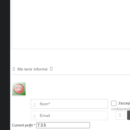
Me tenir informé
Nom*
J'accep
confidential
Email
Current ye@r
*