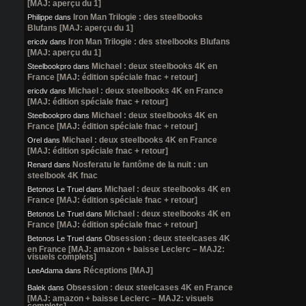
[MAJ: aperçu du 1]
Iron Man Trilogie : des steelbooks
Philippe
dans
Blufans [MAJ: aperçu du 1]
Iron Man Trilogie : des steelbooks Blufans
ericdv
dans
[MAJ: aperçu du 1]
Michael : deux steelbooks 4K en
Steelbookpro
dans
France [MAJ: édition spéciale fnac + retour]
Michael : deux steelbooks 4K en France
ericdv
dans
[MAJ: édition spéciale fnac + retour]
Michael : deux steelbooks 4K en
Steelbookpro
dans
France [MAJ: édition spéciale fnac + retour]
Michael : deux steelbooks 4K en France
Orel
dans
[MAJ: édition spéciale fnac + retour]
Nosferatu le fantôme de la nuit : un
Renard
dans
steelbook 4K fnac
Michael : deux steelbooks 4K en
Betonos Le Truel
dans
France [MAJ: édition spéciale fnac + retour]
Michael : deux steelbooks 4K en
Betonos Le Truel
dans
France [MAJ: édition spéciale fnac + retour]
Obsession : deux steelcases 4K
Betonos Le Truel
dans
en France [MAJ: amazon + baisse Leclerc – MAJ2:
visuels complets]
Réceptions [MAJ]
LeeAdama
dans
Obsession : deux steelcases 4K en France
Balek
dans
[MAJ: amazon + baisse Leclerc – MAJ2: visuels
complets]