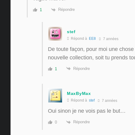
Répondre
1
stef
Répond à
EE8
7 années
De toute façon, pour moi une chose 
nouvelle collection, soit tu prends t
Répondre
1
MaxByMax
Répond à
stef
7 années
Oui sinon je ne vois pas le but…
Répondre
0