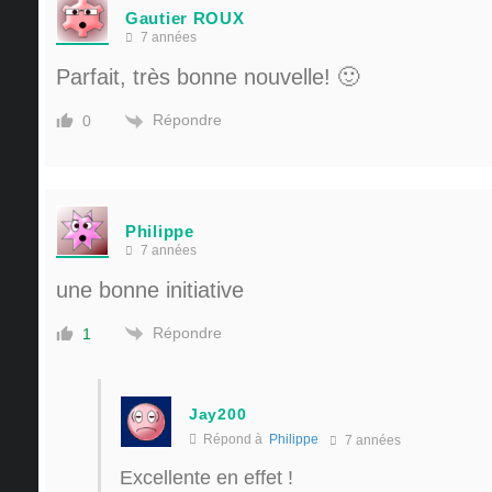
Gautier ROUX
7 années
Parfait, très bonne nouvelle! 🙂
Répondre
0
Philippe
7 années
une bonne initiative
Répondre
1
Jay200
Répond à
Philippe
7 années
Excellente en effet !