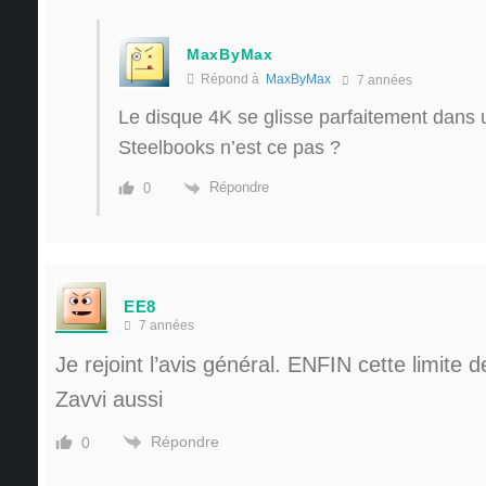
MaxByMax
Répond à
MaxByMax
7 années
Le disque 4K se glisse parfaitement dans
Steelbooks n’est ce pas ?
Répondre
0
EE8
7 années
Je rejoint l’avis général. ENFIN cette limite 
Zavvi aussi
Répondre
0