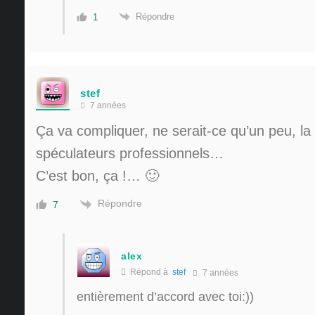
Répondre
1
stef
7 années
Ça va compliquer, ne serait-ce qu’un peu, la
spéculateurs professionnels…
C’est bon, ça !… 🙂
Répondre
7
alex
Répond à
stef
7 années
entièrement d’accord avec toi:))