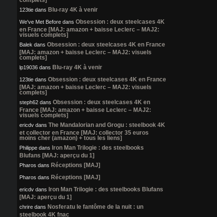
Blu-ray 4K à venir
123tie
dans
Obsession : deux steelcases 4K
We've Met Before
dans
en France [MAJ: amazon + baisse Leclerc – MAJ2:
visuels complets]
Obsession : deux steelcases 4K en France
Balek
dans
[MAJ: amazon + baisse Leclerc – MAJ2: visuels
complets]
Blu-ray 4K à venir
lp19036
dans
Obsession : deux steelcases 4K en France
123tie
dans
[MAJ: amazon + baisse Leclerc – MAJ2: visuels
complets]
Obsession : deux steelcases 4K en
steph62
dans
France [MAJ: amazon + baisse Leclerc – MAJ2:
visuels complets]
The Mandalorian and Grogu : steelbook 4K
ericdv
dans
et collector en France [MAJ: collector 35 euros
moins cher (amazon) + tous les liens]
Iron Man Trilogie : des steelbooks
Philippe
dans
Blufans [MAJ: aperçu du 1]
Réceptions [MAJ]
Pharos
dans
Réceptions [MAJ]
Pharos
dans
Iron Man Trilogie : des steelbooks Blufans
ericdv
dans
[MAJ: aperçu du 1]
Nosferatu le fantôme de la nuit : un
chrire
dans
steelbook 4K fnac