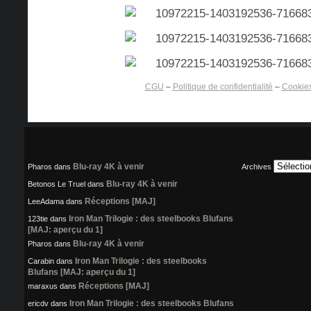
CGU
–
Politique de confidentialité
–
Cookie
Blu-ray 4K à venir
Pharos
dans
Archives
Blu-ray 4K à venir
Betonos Le Truel
dans
Réceptions [MAJ]
LeeAdama
dans
Iron Man Trilogie : des steelbooks Blufans
123tie
dans
[MAJ: aperçu du 1]
Blu-ray 4K à venir
Pharos
dans
Iron Man Trilogie : des steelbooks
Carabin
dans
Blufans [MAJ: aperçu du 1]
Réceptions [MAJ]
maraxus
dans
Iron Man Trilogie : des steelbooks Blufans
ericdv
dans