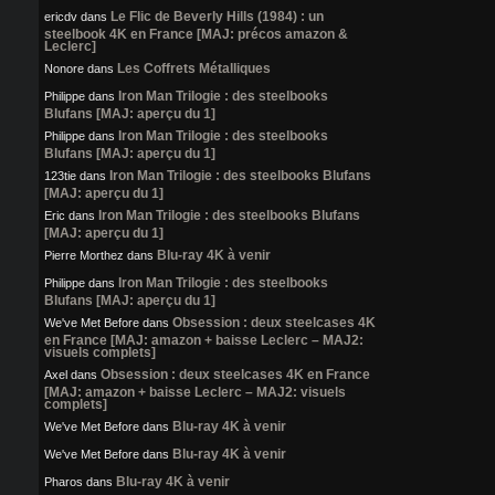
Le Flic de Beverly Hills (1984) : un
ericdv
dans
steelbook 4K en France [MAJ: précos amazon &
Leclerc]
Les Coffrets Métalliques
Nonore
dans
Iron Man Trilogie : des steelbooks
Philippe
dans
Blufans [MAJ: aperçu du 1]
Iron Man Trilogie : des steelbooks
Philippe
dans
Blufans [MAJ: aperçu du 1]
Iron Man Trilogie : des steelbooks Blufans
123tie
dans
[MAJ: aperçu du 1]
Iron Man Trilogie : des steelbooks Blufans
Eric
dans
[MAJ: aperçu du 1]
Blu-ray 4K à venir
Pierre Morthez
dans
Iron Man Trilogie : des steelbooks
Philippe
dans
Blufans [MAJ: aperçu du 1]
Obsession : deux steelcases 4K
We've Met Before
dans
en France [MAJ: amazon + baisse Leclerc – MAJ2:
visuels complets]
Obsession : deux steelcases 4K en France
Axel
dans
[MAJ: amazon + baisse Leclerc – MAJ2: visuels
complets]
Blu-ray 4K à venir
We've Met Before
dans
Blu-ray 4K à venir
We've Met Before
dans
Blu-ray 4K à venir
Pharos
dans