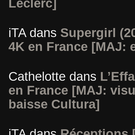
Leclerc]
iTA
dans
Supergirl (2
4K en France [MAJ: e
Cathelotte
dans
L’Eff
en France [MAJ: visu
baisse Cultura]
iTA
dans
Réceptions 