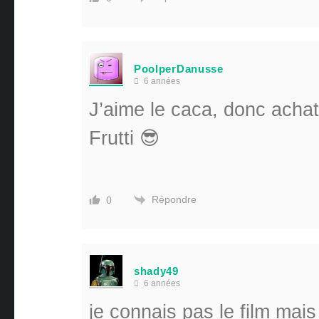
PoolperDanusse
6 années
J’aime le caca, donc achat
Frutti 😎
Répondre
0
shady49
6 années
je connais pas le film mais