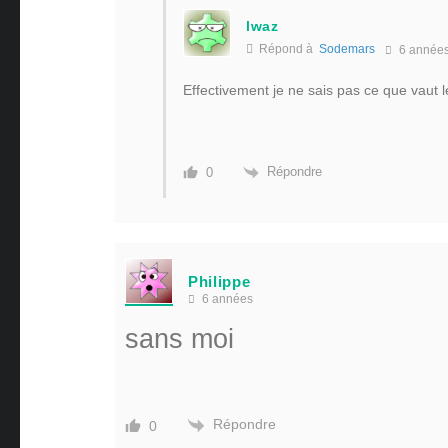
lwaz
Répond à
Sodemars
6 année
Effectivement je ne sais pas ce que vaut l
Répondre
0
Philippe
6 années
sans moi
Répondre
0