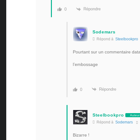
Répondre
0
Sodemars
Répond à
Steelbookpro
Pourtant sur un commentaire datan
l’embossage
Répondre
0
Steelbookpro
Auteur
Répond à
Sodemars
Bizarre !