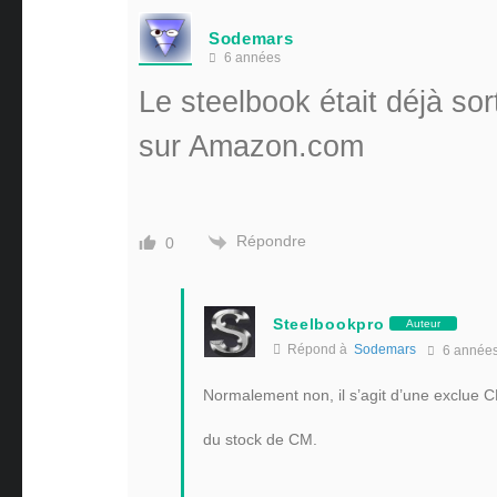
Sodemars
6 années
Le steelbook était déjà so
sur Amazon.com
Répondre
0
Steelbookpro
Auteur
Répond à
Sodemars
6 année
Normalement non, il s’agit d’une exclue C
du stock de CM.