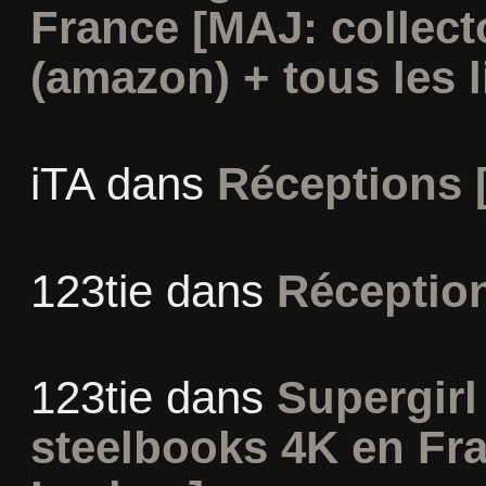
France [MAJ: collect
(amazon) + tous les l
iTA
dans
Réceptions 
123tie
dans
Réceptio
123tie
dans
Supergirl 
steelbooks 4K en Fr