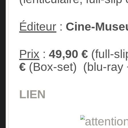
Éditeur
:
Cine-Museu
Prix
:
49,90 €
(full-sl
€
(Box-set) (blu-ray
LIEN