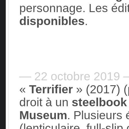
personnage. Les édi
disponibles
.
— 22 octobre 2019
«
Terrifier
» (2017) (
droit à un
steelbook 
Museum
. Plusieurs
(lenticulaire, full-sli