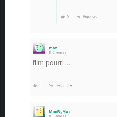
Répondre
0
max
6 années
film pourri…
Répondre
1
MaxByMax
6 années