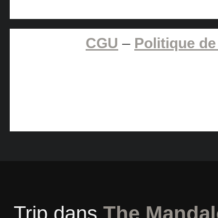
CGU
–
Politique de
Trip
dans
The Mandal