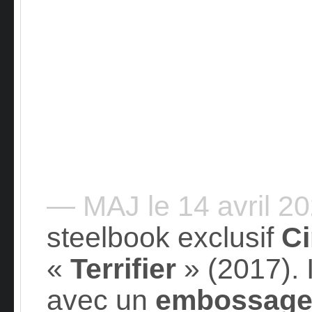
— MAJ le 14 avril 2
steelbook exclusif
C
«
Terrifier
» (2017). I
avec un
embossag