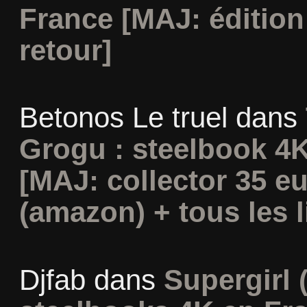
France [MAJ: édition
retour]
Betonos Le truel
dans
Grogu : steelbook 4K
[MAJ: collector 35 e
(amazon) + tous les l
Djfab
dans
Supergirl (