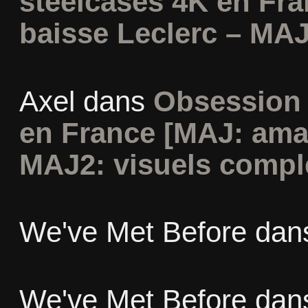
steelcases 4K en Fr
baisse Leclerc – MAJ
Axel
dans
Obsession 
en France [MAJ: ama
MAJ2: visuels compl
We've Met Before
dan
We've Met Before
dan