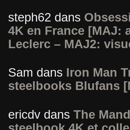
steph62
dans
Obsessi
4K en France [MAJ: 
Leclerc – MAJ2: visu
Sam
dans
Iron Man Tr
steelbooks Blufans [
ericdv
dans
The Mand
steelbook 4K et coll