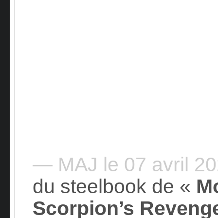
— MAJ le 07 avril 2
du steelbook de «
Mo
Scorpion’s Reveng