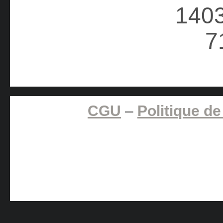
CGU
–
Politique de