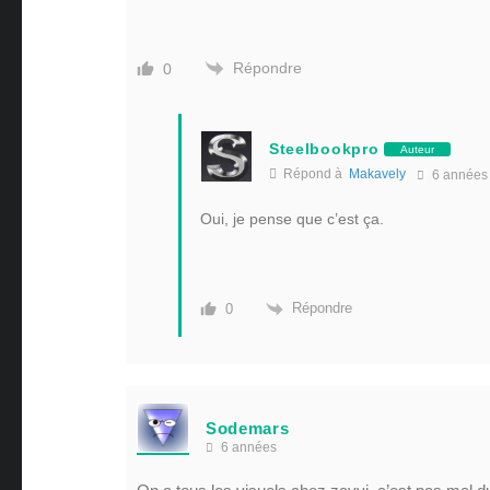
Répondre
0
Steelbookpro
Auteur
Répond à
Makavely
6 années
Oui, je pense que c’est ça.
Répondre
0
Sodemars
6 années