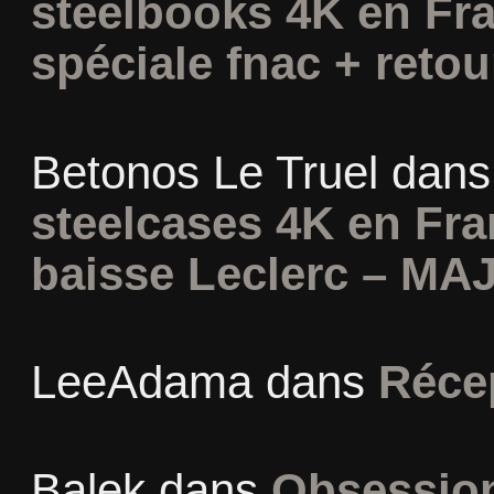
steelbooks 4K en Fra
spéciale fnac + retou
Betonos Le Truel
dan
steelcases 4K en Fr
baisse Leclerc – MAJ
LeeAdama
dans
Réce
Balek
dans
Obsession