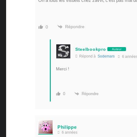
On a tous les visuels chez zavvi, c’est pas mal du
Répondre
0
Steelbookpro
Auteur
Répond à
Sodemars
6 année
Merci !
Répondre
0
Philippe
6 années