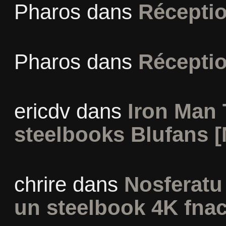
Pharos
dans
Récepti
Pharos
dans
Récepti
ericdv
dans
Iron Man 
steelbooks Blufans [
chrire
dans
Nosferatu 
un steelbook 4K fna