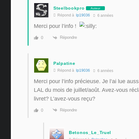
Steelbookpro
Auteur
Répond à
lp19036
6 années
Merci pour l’info !
Répondre
0
Palpatine
Répond à
lp19036
6 années
Merci pour l’info précieuse. Je l’ai lue au
LAL du mois de juillet/août. Avez-vous ré
livret? L’avez-vous reçu?
Répondre
0
Betonos_Le_Truel