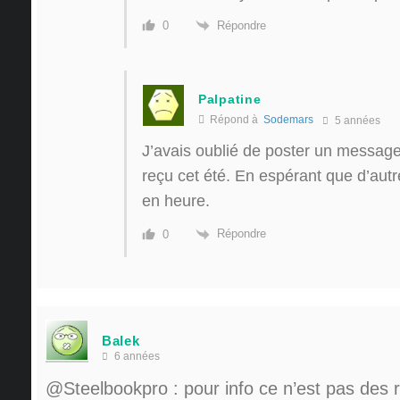
Répondre
0
Palpatine
Répond à
Sodemars
5 années
J’avais oublié de poster un message
reçu cet été. En espérant que d’aut
en heure.
Répondre
0
Balek
6 années
@Steelbookpro
: pour info ce n’est pas des r