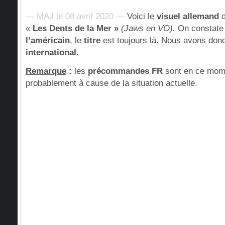
— MAJ le 08 avril 2020 —
Voici le
visuel allemand
d
«
Les Dents de la Mer »
(Jaws en VO).
On constate
l’américain
, le
titre
est toujours là. Nous avons do
international
.
Remarque
:
les
précommandes FR
sont en ce mo
probablement à cause de la situation actuelle.