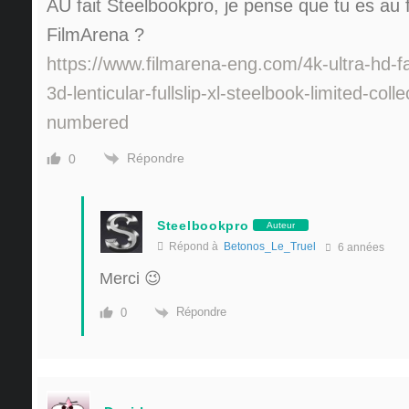
AU fait Steelbookpro, je pense que tu es au 
FilmArena ?
https://www.filmarena-eng.com/4k-ultra-hd-f
3d-lenticular-fullslip-xl-steelbook-limited-colle
numbered
Répondre
0
Steelbookpro
Auteur
Répond à
Betonos_Le_Truel
6 années
Merci 😉
Répondre
0