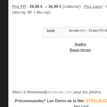
Prix FR
:
2
9,99 € – 34,99 €
(collector)
Prix zavvi
:
(blu-ray 4K + blu-ray)
Sortie
1er juin
(UK)
– 10 juin
(FR)
2
Audio
:
Sous-titres
:
Merci à filmarena@
facebook.com
pour les photos.
Précommandez* Les Dents de la Mer
STEELBO
blu-ray):