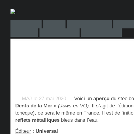
— MAJ le 27 mai 2020 —
Voici un
aperçu
du steelb
Dents de la Mer »
(Jaws en VO).
Il s’agit de l’éditio
tchèque), ce sera le même en France. Il est de finiti
reflets métalliques
bleus dans l’eau.
Éditeur
:
Universal