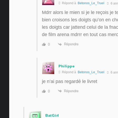
Répond à
Betonos_Le_Truel
6 an
Mdrr alors le mien si je le reçois je 
bien croisons les doigts qu’on en ch
les doigts car jattend celui de la fnac
de film arena mdrrr en tout cas merci
Répondre
0
Philippe
Répond à
Betonos_Le_Truel
6 an
je n’ai pas regardé le livret
Répondre
0
BatGirl