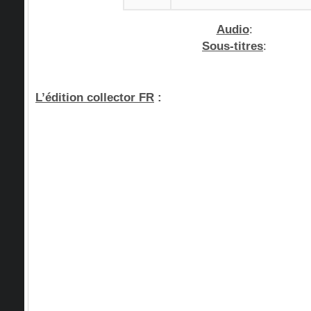
Audio
:
Sous-titres
:
L’édition collector FR
: