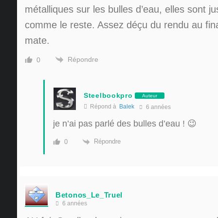
métalliques sur les bulles d’eau, elles sont 
comme le reste. Assez déçu du rendu au fina
mate.
Répondre
0
Steelbookpro
Auteur
Répond à
Balek
6 années
je n’ai pas parlé des bulles d’eau ! 😉
Répondre
0
Betonos_Le_Truel
6 années