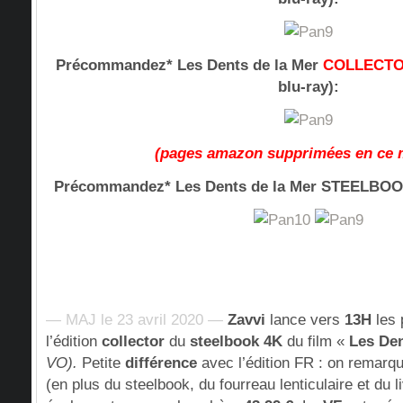
Précommandez* Les Dents de la Mer
COLLECT
blu-ray):
(pages amazon supprimées en ce
Précommandez* Les Dents de la Mer STEELB
— MAJ le 23 avril 2020 —
Zavvi
lance vers
13H
les
l’édition
collector
du
steelbook 4K
du film «
Les Den
VO).
Petite
différence
avec l’édition FR : on remarq
(en plus du steelbook, du fourreau lenticulaire et du li