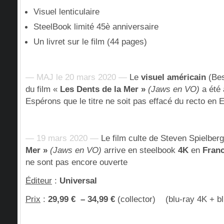
Visuel lenticulaire
SteelBook limité 45è anniversaire
Un livret sur le film (44 pages)
— MAJ le 20 mars 2020 —
Le
visuel américain
(Bes
du film «
Les Dents de la Mer »
(Jaws en VO)
a été 
Espérons que le titre ne soit pas effacé du recto en 
— 19 mars 2020 —
Le film culte de Steven Spielber
Mer »
(Jaws en VO)
arrive en steelbook
4K
en
Fran
ne sont pas encore ouverte
Éditeur
:
Universal
Prix
:
2
9,99 € – 34,99 €
(collector) (blu-ray 4K + bl