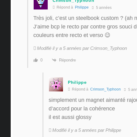
Crimson_Typhoon
Répond à
Philippe
5 années
Très joli, c’est un steelbook custom ? (ah n
J’aime bcp le recto par contre gros souci d
couleurs entre recto et verso 😉
Modifié il y a 5 années par Crimson_Typhoon
Répondre
0
Philippe
Répond à
Crimson_Typhoon
5 an
simplement un magnet aimanté rajou
d’accord pour la cohérence
il est aussi glossy
Modifié il y a 5 années par Philippe