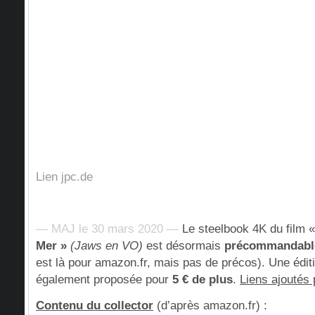
Lien jpc.de
— MAJ le 30 mars 2020 —
Le steelbook 4K du film 
Mer »
(Jaws en VO)
est désormais
précommandabl
est là pour amazon.fr, mais pas de précos). Une édit
également proposée pour
5 € de plus
.
Liens ajoutés 
Contenu du collector
(d’après amazon.fr) :