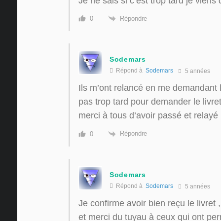
Je ne sais si c’est trop tard je vien
Répondre
0
Sodemars
Répond à
Sodemars
5 années
Ils m’ont relancé en me demandant l
pas trop tard pour demander le livre
merci à tous d’avoir passé et relayé l
Répondre
0
Sodemars
Répond à
Sodemars
5 années
Je confirme avoir bien reçu le livret 
et merci du tuyau à ceux qui ont per