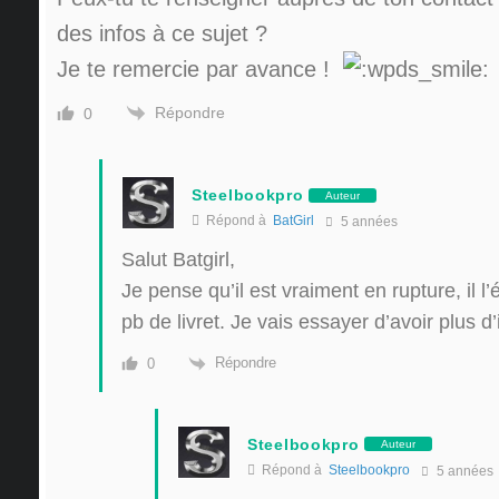
des infos à ce sujet ?
Je te remercie par avance !
Répondre
0
Steelbookpro
Auteur
Répond à
BatGirl
5 années
Salut Batgirl,
Je pense qu’il est vraiment en rupture, il l
pb de livret. Je vais essayer d’avoir plus 
Répondre
0
Steelbookpro
Auteur
Répond à
Steelbookpro
5 années