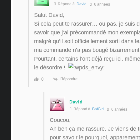
Répond à
David
6 années
Salut David,
Si cela peut te rassurer… ou pas, je suis
savoir que j’ai précommandé mon exemplair
malgré qu’il soit officiellement sorti dans le
ma commande n’a pas bougé bizarreme
Pourtant, certains l’ont déjà reçu ici, même 
le désordre !
Répondre
0
David
Répond à
BatGirl
6 années
Coucou,
Ah ben ça me rassure. Je viens de te
pour savoir le pourquoi, apparement 