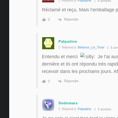
Répond à
Palpatine
6 années
Réclamé et reçu. Mais l’emballage po
Répondre
0
Palpatine
Répond à
Betonos_Le_Truel
6 an
Entendu et merci
Je l’ai au
dernière et ils ont répondu très rapi
recevoir dans les prochains jours. A
Répondre
0
Sodemars
Répond à
Palpatine
5 années