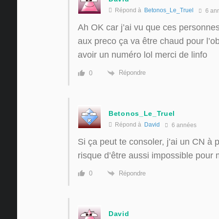
Répond à
Betonos_Le_Truel
6 an
Ah OK car j’ai vu que ces personnes
aux preco ça va être chaud pour l’ob
avoir un numéro lol merci de linfo
Répondre
0
Betonos_Le_Truel
Répond à
David
6 années
Si ça peut te consoler, j’ai un CN à
risque d’être aussi impossible pour 
Répondre
0
David