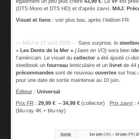
également un peu plus chère
43,99 €.
La
VF
est prés
(DTS Mono et DTS HD) et d’après zavvi.
MAJ: Préco
Visuel et liens
: voir plus bas, après l’édition FR.
— MAJ le 17 avril 2020 —
Sans surprise, le
steelbo
«
Les Dents de la Mer »
(Jaws en VO)
sera bien
ide
l’américain. Le visuel du
collector
a été ajouté ci-des
steelbook un
fourreau
lenticulaire et un
livret
de 44 
précommandes
sont de nouveau
ouvertes
sur fnac.
pour une date de sortie maintenue au 10 juin.
Éditeur
:
Universal
Prix FR
:
2
9,99 € – 34,99 €
(collector)
Prix zavvi
:
(blu-ray 4K + blu-ray)
Sortie
1er juin
(UK)
– 10 juin
(FR)
2