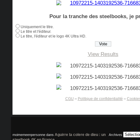
Pour la tranche des steelbooks, je pr
Uniquement le titre.
Le titre et l'éditeur.
Le titre, l'éditeur et le logo 4K Ultra HD.
View Results
CGU
–
Politique de confidentialité
–
Cookie
Aguirre la colere de dieu : un
moimemeenpersonne
dans
Archives
steelbook 4K en France