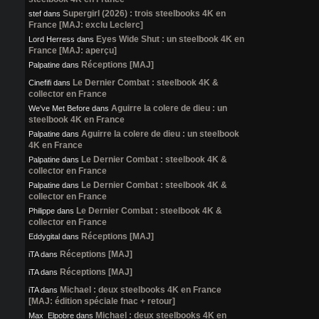
Supergirl (2026) : trois steelbooks 4K en
stef
dans
France [MAJ: exclu Leclerc]
Eyes Wide Shut : un steelbook 4K en
Lord Herress
dans
France [MAJ: aperçu]
Réceptions [MAJ]
Palpatine
dans
Le Dernier Combat : steelbook 4K &
Cinefifi
dans
collector en France
Aguirre la colere de dieu : un
We've Met Before
dans
steelbook 4K en France
Aguirre la colere de dieu : un steelbook
Palpatine
dans
4K en France
Le Dernier Combat : steelbook 4K &
Palpatine
dans
collector en France
Le Dernier Combat : steelbook 4K &
Palpatine
dans
collector en France
Le Dernier Combat : steelbook 4K &
Philippe
dans
collector en France
Réceptions [MAJ]
Eddygital
dans
Réceptions [MAJ]
iTA
dans
Réceptions [MAJ]
iTA
dans
Michael : deux steelbooks 4K en France
iTA
dans
[MAJ: édition spéciale fnac + retour]
Michael : deux steelbooks 4K en
Max_Elpobre
dans