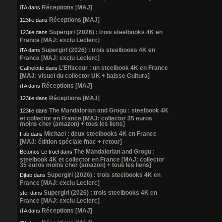
Réceptions [MAJ]
iTA
dans
Réceptions [MAJ]
123tie
dans
Supergirl (2026) : trois steelbooks 4K en
123tie
dans
France [MAJ: exclu Leclerc]
Supergirl (2026) : trois steelbooks 4K en
iTA
dans
France [MAJ: exclu Leclerc]
L’Effaceur : un steelbook 4K en France
Cathelotte
dans
[MAJ: visuel du collector UK + baisse Cultura]
Réceptions [MAJ]
iTA
dans
Réceptions [MAJ]
123tie
dans
The Mandalorian and Grogu : steelbook 4K
123tie
dans
et collector en France [MAJ: collector 35 euros
moins cher (amazon) + tous les liens]
Michael : deux steelbooks 4K en France
Fab
dans
[MAJ: édition spéciale fnac + retour]
The Mandalorian and Grogu :
Betonos Le truel
dans
steelbook 4K et collector en France [MAJ: collector
35 euros moins cher (amazon) + tous les liens]
Supergirl (2026) : trois steelbooks 4K en
Djfab
dans
France [MAJ: exclu Leclerc]
Supergirl (2026) : trois steelbooks 4K en
stef
dans
France [MAJ: exclu Leclerc]
Réceptions [MAJ]
iTA
dans