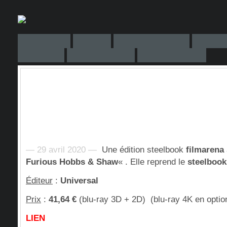
— 29 avril 2020 —
Une édition steelbook
filmarena
Furious Hobbs & Shaw
« . Elle reprend le
steelbook
Éditeur
:
Universal
Prix
:
41,64 €
(blu-ray 3D + 2D) (blu-ray 4K en optio
LIEN