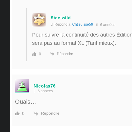
Steelwild
Répond à
Chtisuisse59
6 années
Pour suivre la continuité des autres Édition
sera pas au format XL (Tant mieux).
Répondre
0
Nicolas76
6 années
Ouais…
Répondre
0