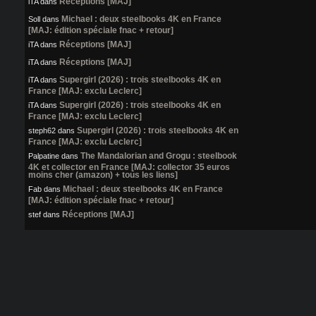
Réceptions [MAJ]
iTA
dans
Michael : deux steelbooks 4K en France
Soll
dans
[MAJ: édition spéciale fnac + retour]
Réceptions [MAJ]
iTA
dans
Réceptions [MAJ]
iTA
dans
Supergirl (2026) : trois steelbooks 4K en
iTA
dans
France [MAJ: exclu Leclerc]
Supergirl (2026) : trois steelbooks 4K en
iTA
dans
France [MAJ: exclu Leclerc]
Supergirl (2026) : trois steelbooks 4K en
steph62
dans
France [MAJ: exclu Leclerc]
The Mandalorian and Grogu : steelbook
Palpatine
dans
4K et collector en France [MAJ: collector 35 euros
moins cher (amazon) + tous les liens]
Michael : deux steelbooks 4K en France
Fab
dans
[MAJ: édition spéciale fnac + retour]
Réceptions [MAJ]
stef
dans