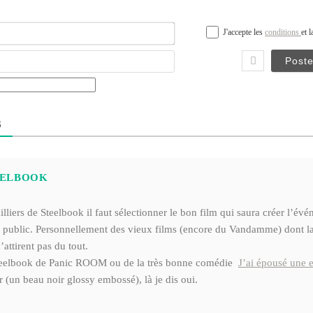
Nom*
J'accepte les
conditions
et 
Email
S
EELBOOK
lliers de Steelbook il faut sélectionner le bon film qui saura créer l’év
le public. Personnellement des vieux films (encore du Vandamme) dont la
attirent pas du tout.
steelbook de Panic ROOM ou de la très bonne comédie
J’ai épousé une e
(un beau noir glossy embossé), là je dis oui.