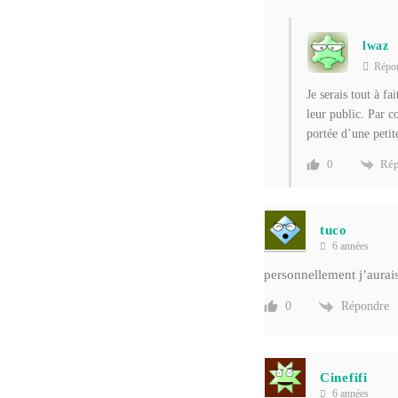
lwaz
Répo
Je serais tout à f
leur public. Par c
portée d’une peti
Rép
0
tuco
6 années
personnellement j’aurais
Répondre
0
Cinefifi
6 années