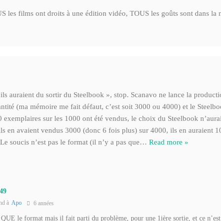
S les films ont droits à une édition vidéo, TOUS les goûts sont dans la
 ils auraient du sortir du Steelbook », stop. Scanavo ne lance la produc
antité (ma mémoire me fait défaut, c’est soit 3000 ou 4000) et le Steelb
00 exemplaires sur les 1000 ont été vendus, le choix du Steelbook n’aur
ls en avaient vendus 3000 (donc 6 fois plus) sur 4000, ils en auraient 1
 Le soucis n’est pas le format (il n’y a pas que
…
Read more »
49
nd à
Apo
6 années
s QUE le format mais il fait parti du problème, pour une 1ière sortie, et ce n’est