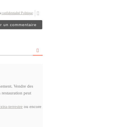
la
confidentialité Politique
énement. Vendre des
 restauration peut
xtra-terrestre
ou encore