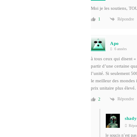
Moi je les soutiens, TOU
Répondre
1
Apo
6 années
à tous ceux qui disent «
partir d’une certaine qu
l’unité. Si seulement 5
le meilleur des mondes i
prix unitaire plus élevé.
Répondre
2
shady
Répo
le soucis n’est pa