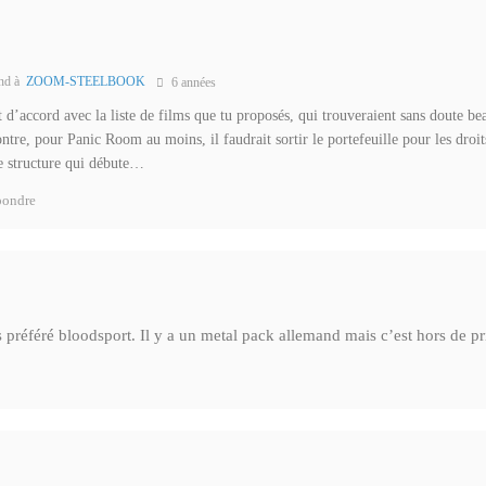
nd à
ZOOM-STEELBOOK
6 années
ait d’accord avec la liste de films que tu proposés, qui trouveraient sans doute b
ontre, pour Panic Room au moins, il faudrait sortir le portefeuille pour les droi
te structure qui débute…
ondre
 préféré bloodsport. Il y a un metal pack allemand mais c’est hors de pr