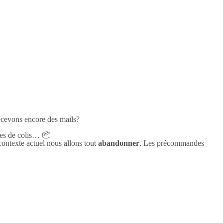
ecevons encore des mails?
rtes de colis…
📦
contexte actuel nous allons tout
abandonner
. Les précommandes