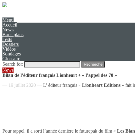
Présentation
Contact
Menu
Accueil
News
Bons plans
Tests
Dossiers
Vidéos
Sondages
Glossaire
Search for:
Recherche
News
Bilan de l’éditeur français Lionheart + « l’appel des 70 »
— 19 juillet 2020 —
L’ éditeur français «
Lionheart Editions
» fait l
Pour rappel, il a sorti l’année dernière le futurepak du film «
Les Blan