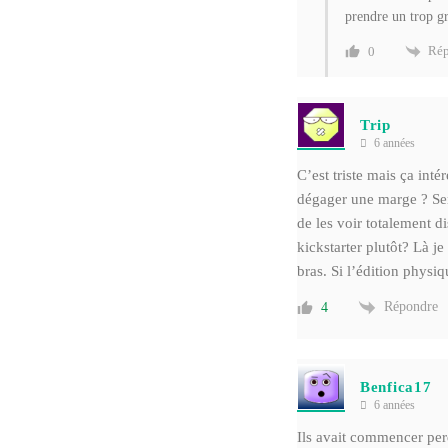
prendre un trop gr
Rép
0
Trip
6 années
C’est triste mais ça int
dégager une marge ? Se
de les voir totalement di
kickstarter plutôt? Là je
bras. Si l’édition physi
Répondre
4
Benfica17
6 années
Ils avait commencer per