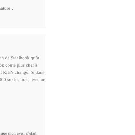
 nature…
tion de Steelbook qu’à
ook coute plus cher à
ait RIEN changé. Si dans
000 sur les bras, avec un
 que mon avis, c’était