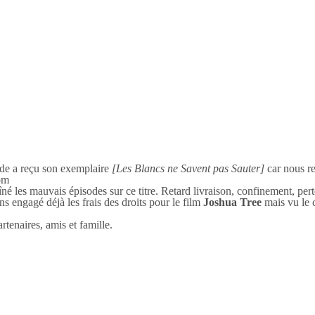
onde a reçu son exemplaire
[Les Blancs ne Savent pas Sauter]
car nous r
om
é les mauvais épisodes sur ce titre. Retard livraison, confinement, pe
engagé déjà les frais des droits pour le film
Joshua Tree
mais vu le 
tenaires, amis et famille.