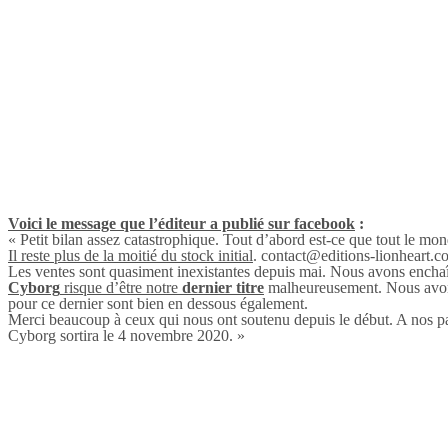
Voici le message que l’éditeur a publié sur facebook
:
« Petit bilan assez catastrophique. Tout d’abord est-ce que tout le m
Il reste plus de la moitié du stock initial
. contact@editions-lionheart.c
Les ventes sont quasiment inexistantes depuis mai. Nous avons enchaîn
Cyborg
risque d’être notre
dernier titre
malheureusement. Nous avons 
pour ce dernier sont bien en dessous également.
Merci beaucoup à ceux qui nous ont soutenu depuis le début. A nos par
Cyborg sortira le 4 novembre 2020. »