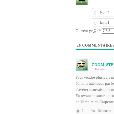
Current ye@r
*
26
COMMENTAIRE
ZOOM-ST
6 années
Pour vendre plusieurs mi
éditions attendues par 
s’avérer mauvaise, ne m’
En revanche sortir un 
de Vampire de Carpenter 
Répondre
2