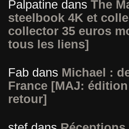
Palpatine
dans
The Ma
steelbook 4K et coll
collector 35 euros m
tous les liens]
Fab
dans
Michael : d
France [MAJ: édition
retour]
stef
dans
Réceptions