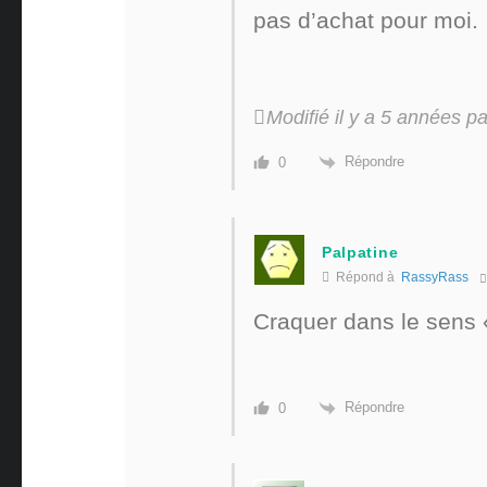
pas d’achat pour moi.
Modifié il y a 5 années par
Répondre
0
Palpatine
Répond à
RassyRass
Craquer dans le sens 
Répondre
0