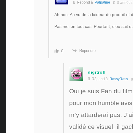
Répond à
Palpatine
5 années
Ah non. Au vu de la laideur du produit et 
Pas moi en tout cas. Pourtant, dieu sait qu
Répondre
0
digitroll
Répond à
RassyRass
Oui je suis Fan du fil
pour mon humble avis, h
m’y attarderai pas. J’
validé ce visuel, il g