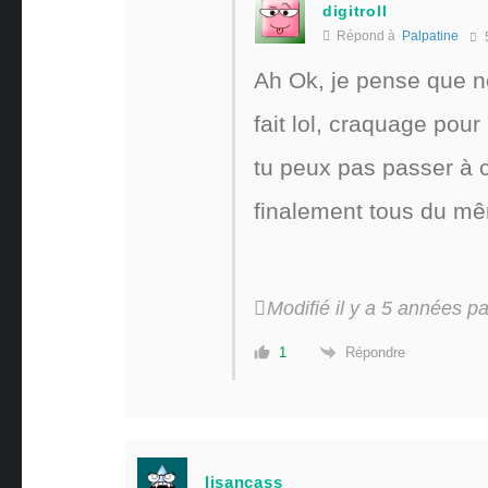
digitroll
Répond à
Palpatine
Ah Ok, je pense que n
fait lol, craquage pour
tu peux pas passer à 
finalement tous du mêm
Modifié il y a 5 années par
Répondre
1
lisancass