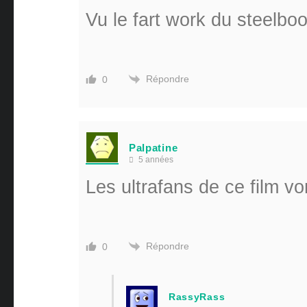
Vu le fart work du steel
Répondre
0
Palpatine
5 années
Les ultrafans de ce film v
Répondre
0
RassyRass