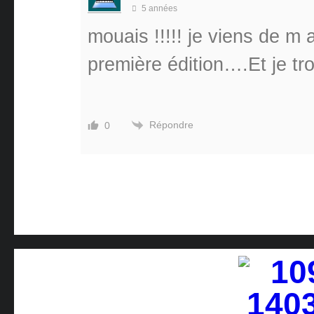
5 années
mouais !!!!! je viens de m 
première édition….Et je tro
Répondre
0