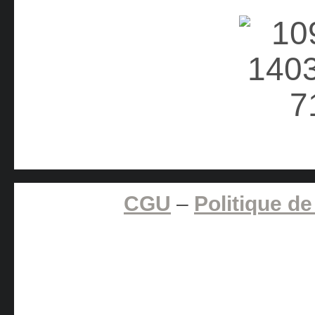
CGU
–
Politique de