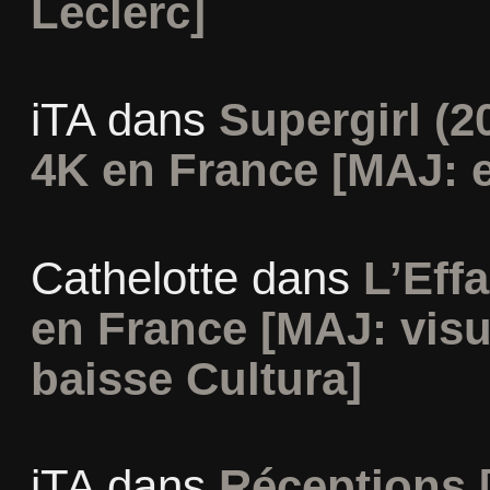
Leclerc]
iTA
dans
Supergirl (2
4K en France [MAJ: e
Cathelotte
dans
L’Eff
en France [MAJ: visu
baisse Cultura]
iTA
dans
Réceptions 