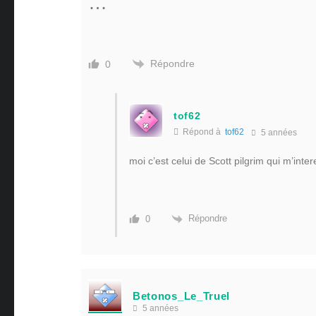
…
Répondre
0
tof62
Répond à
tof62
5 années
moi c’est celui de Scott pilgrim qui m’int
Répondre
0
Betonos_Le_Truel
5 années