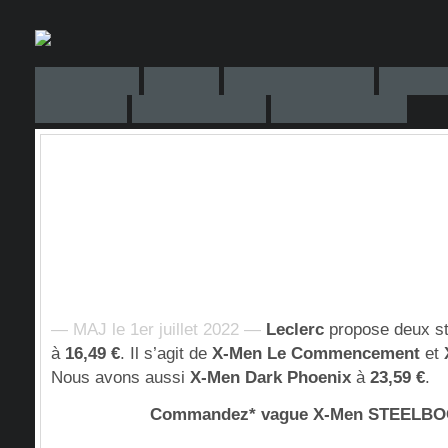
— MAJ le 1er juillet 2022 —
Leclerc
propose deux st
à
16,49 €
. Il s’agit de
X-Men Le Commencement
et
Nous avons aussi
X-Men Dark Phoenix
à
23,59 €
.
Commandez* vague X-Men STEELB