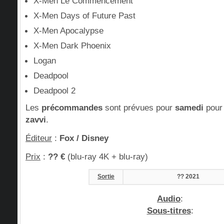
X-Men Le Commencement
X-Men Days of Future Past
X-Men Apocalypse
X-Men Dark Phoenix
Logan
Deadpool
Deadpool 2
Les
précommandes
sont prévues pour
samedi
pour
zavvi
.
Éditeur
:
Fox / Disney
Prix
:
?? €
(blu-ray 4K + blu-ray)
Sortie
?? 2021
Audio
:
Sous-titres
: