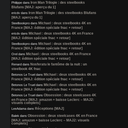
Iron Man Trilogie : des steelbooks
Philippe
dans
Blufans [MAJ: aperçu du 1]
Iron Man Trilogie : des steelbooks Blufans
ericdv
dans
[MAJ: aperçu du 1]
Michael : deux steelbooks 4K en
Steelbookpro
dans
France [MAJ: édition spéciale fnac + retour]
Michael : deux steelbooks 4K en France
ericdv
dans
[MAJ: édition spéciale fnac + retour]
Michael : deux steelbooks 4K en
Steelbookpro
dans
France [MAJ: édition spéciale fnac + retour]
Michael : deux steelbooks 4K en France
Orel
dans
[MAJ: édition spéciale fnac + retour]
Nosferatu le fantôme de la nuit : un
Renard
dans
steelbook 4K fnac
Michael : deux steelbooks 4K en
Betonos Le Truel
dans
France [MAJ: édition spéciale fnac + retour]
Michael : deux steelbooks 4K en
Betonos Le Truel
dans
France [MAJ: édition spéciale fnac + retour]
Obsession : deux steelcases 4K
Betonos Le Truel
dans
en France [MAJ: amazon + baisse Leclerc – MAJ2:
visuels complets]
Réceptions [MAJ]
LeeAdama
dans
Obsession : deux steelcases 4K en France
Balek
dans
[MAJ: amazon + baisse Leclerc – MAJ2: visuels
complets]