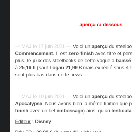
aperçu ci-dessous
— MAJ le 17 juin 2021 —
Voici un
aperçu
du steelb
Commencement.
Il est
zero-finish
avec titre et pe
plus, le
prix
des steelbooks de cette vague a
baissé
à
25,16 €
(sauf
Logan 21,99 €
mais expédié sous 4-5
sont plus bas dans cette news.
— MAJ le 10 juin 2021 —
Voici un
aperçu
du steelb
Apocalypse
. Nous avons bien la même finition que 
finish
avec un bel
embossage
) ainsi qu’un
lenticula
Éditeur
:
Disney