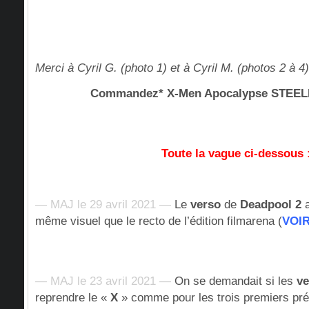
Merci à Cyril G. (photo 1) et à Cyril M. (photos 2 à 4)
Commandez* X-Men Apocalypse STE
Toute la vague ci-dessous 
— MAJ le 29 avril 2021 —
Le
verso
de
Deadpool 2
a
même visuel que le recto de l’édition filmarena (
VOI
— MAJ le 23 avril 2021 —
On se demandait si les
ve
reprendre le «
X
» comme pour les trois premiers pr