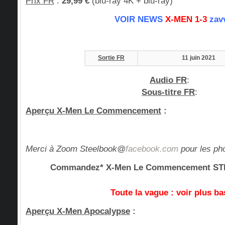
Prix FR
:
29,99 €
(blu-ray 4K + blu-ray)
VOIR NEWS
X-MEN 1-3
zav
Sortie FR
11 juin 2021
Audio FR
:
Sous-titre FR
:
Aperçu X-Men Le Commencement
:
Merci à Zoom Steelbook@
facebook.com
pour les ph
Commandez* X-Men Le Commencement 
Toute la vague : voir plus ba
Aperçu X-Men Apocalypse
: