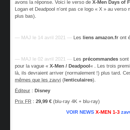
avons la réponse. Voici le verso de
X-Men Days of F
Logan et Deadpool n’ont pas ce logo « X » au verso ma
plus bas).
— MAJ le 14 avril 2021 —
Les
liens amazon.fr
ont é
— MAJ le 02 avril 2021 —
Les
précommandes
sont 
pour la vague «
X-Men / Deadpool
« . Les trois pre
là, ils devraient arriver (normalement !) plus tard. 
mêmes que les zavvi
(
lenticulaires
).
Éditeur
:
Disney
Prix FR
:
29,99 €
(blu-ray 4K + blu-ray)
VOIR NEWS
X-MEN 1-3
zav