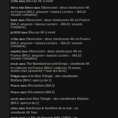
Blu-ray 4K à venir
123tie
dans
Obsession : deux steelcases 4K
We've Met Before
dans
en France [MAJ: amazon + baisse Leclerc – MAJ2:
visuels complets]
Obsession : deux steelcases 4K en France
Balek
dans
[MAJ: amazon + baisse Leclerc – MAJ2: visuels
complets]
Blu-ray 4K à venir
lp19036
dans
Obsession : deux steelcases 4K en France
123tie
dans
[MAJ: amazon + baisse Leclerc – MAJ2: visuels
complets]
Obsession : deux steelcases 4K en
steph62
dans
France [MAJ: amazon + baisse Leclerc – MAJ2:
visuels complets]
The Mandalorian and Grogu : steelbook 4K
ericdv
dans
et collector en France [MAJ: collector 35 euros
moins cher (amazon) + tous les liens]
Iron Man Trilogie : des steelbooks
Philippe
dans
Blufans [MAJ: aperçu du 1]
Réceptions [MAJ]
Pharos
dans
Réceptions [MAJ]
Pharos
dans
Iron Man Trilogie : des steelbooks Blufans
ericdv
dans
[MAJ: aperçu du 1]
Nosferatu le fantôme de la nuit : un
chrire
dans
steelbook 4K fnac
Le Flic de Beverly Hills (1984) : un
ericdv
dans