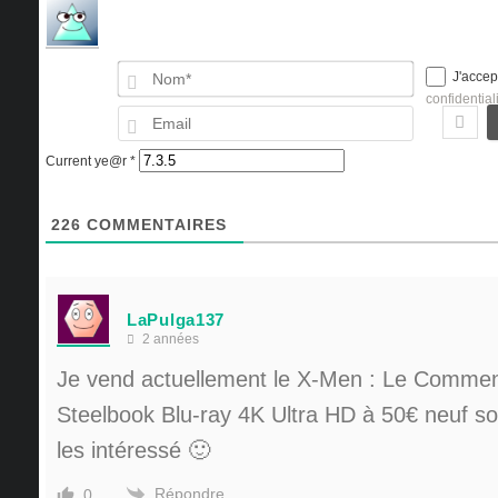
Nom*
J'accep
confidential
Email
Current ye@r
*
226
COMMENTAIRES
LaPulga137
2 années
Je vend actuellement le
X-Men : Le Comme
Steelbook Blu-ray 4K Ultra HD à 50€ neuf sou
les intéressé 🙂
Répondre
0