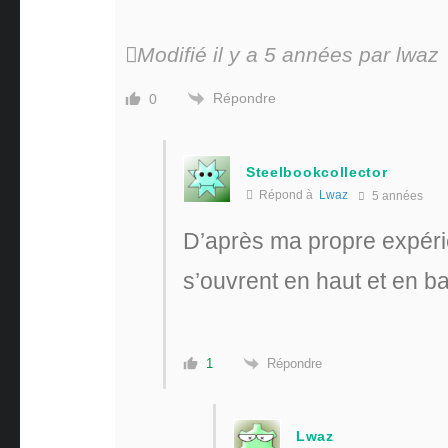
Modifié il y a 5 années par lwaz
Répondre
0
Steelbookcollector
Répond à
Lwaz
5 années
D’après ma propre expérie
s’ouvrent en haut et en b
Répondre
1
Lwaz