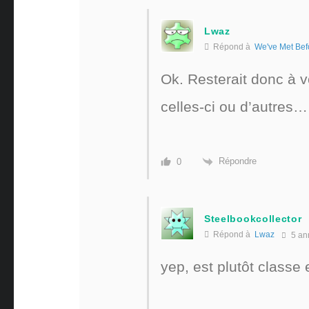
Lwaz
Répond à
We've Met Bef
Ok. Resterait donc à vo
celles-ci ou d’autres…
Répondre
0
Steelbookcollector
Répond à
Lwaz
5 an
yep, est plutôt classe 