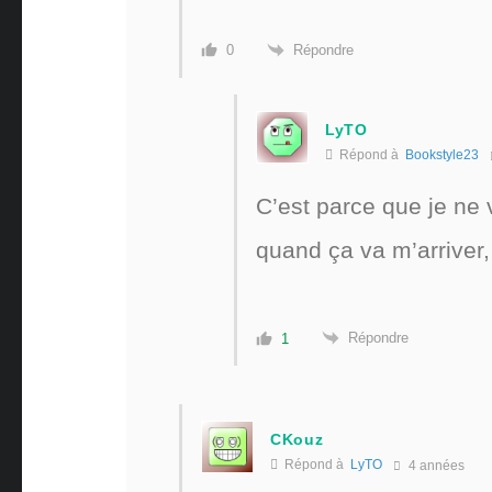
Répondre
0
LyTO
Répond à
Bookstyle23
C’est parce que je ne
quand ça va m’arriver,
Répondre
1
CKouz
Répond à
LyTO
4 années