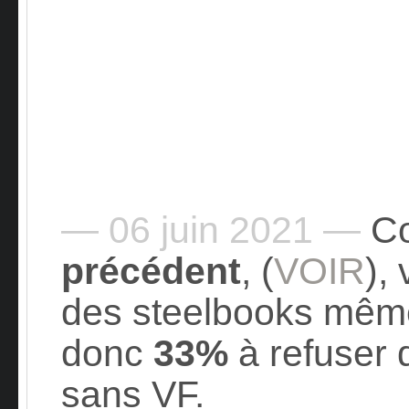
— 06 juin 2021 —
Co
précédent
,
(
VOIR
),
des steelbooks même
donc
33%
à refuser 
sans VF.