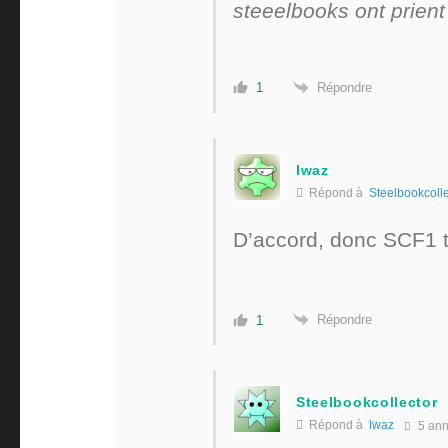
steeelbooks ont prient
Répondre
1
lwaz
Répond à
Steelbookcolle
D’accord, donc SCF1 t
Répondre
1
Steelbookcollector
Répond à
lwaz
5 an