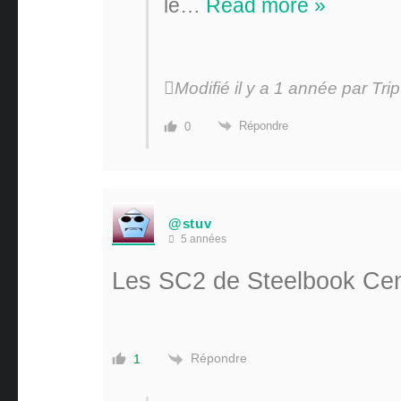
le
…
Read more »
Modifié il y a 1 année par Trip
Répondre
0
@stuv
5 années
Les SC2 de Steelbook Cent
Répondre
1