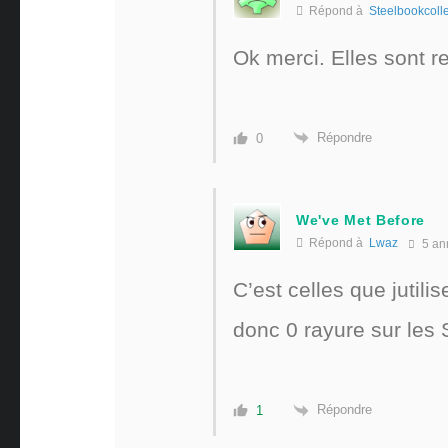
Répond à
Steelbookcolle
Ok merci. Elles sont re
Répondre
0
We've Met Before
Répond à
Lwaz
5 an
C’est celles que jutili
donc 0 rayure sur les 
Répondre
1