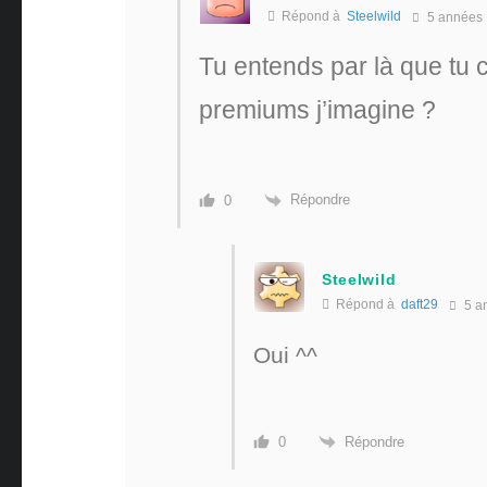
Répond à
Steelwild
5 années
Tu entends par là que tu 
premiums j’imagine ?
Répondre
0
Steelwild
Répond à
daft29
5 a
Oui ^^
Répondre
0