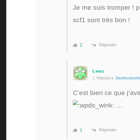
Je me suis tromper ! p
scf1 sont très bon !
Répondre
2
Lwaz
Répond à
Steelbookcolle
C’est bien ce que j’av
…
Répondre
1