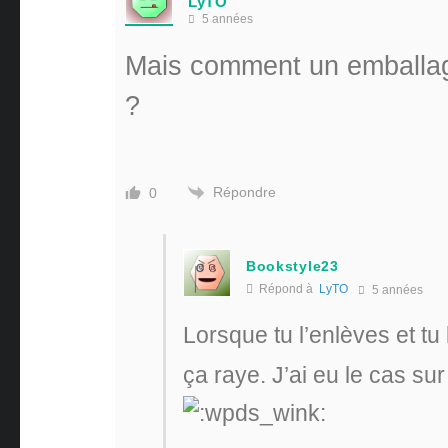
LyTO
5 années
Mais comment un emballage
?
Répondre
0
Bookstyle23
Répond à
LyTO
5 années
Lorsque tu l’enlèves et tu
ça raye. J’ai eu le cas su