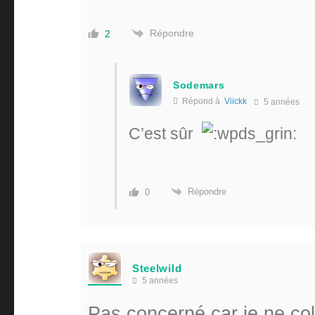
Répondre
2
Sodemars
Répond à
Viickk
5 années
C’est sûr
Répondre
0
Steelwild
5 années
Pas concerné car je ne col