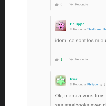
Répondre
0
Philippe
Répond à
Steelbookcolle
idem, ce sont les mie
Répondre
1
lwaz
Répond à
Philippe
5
Ok, merci à vous troi
ses steelbooks avec d