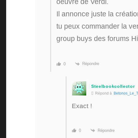
oeuvre de Verdi.
Il annonce juste la créat
tu peux commander la ver
group buys des forums Hi
Répondre
0
Steelbookcollector
Répond à
Betonos_Le_T
Exact !
Répondre
0