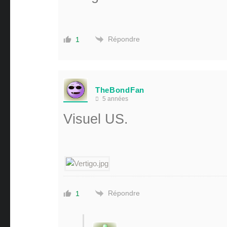
Répondre
1
TheBondFan
5 années
Visuel US.
Répondre
1