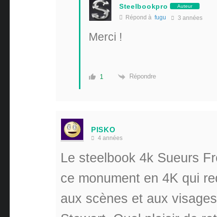
Steelbookpro
Auteur
Répond à
fugu
3 années
Merci !
Répondre
1
PISKO
4 années
Le steelbook 4k Sueurs F
ce monument en 4K qui red
aux scènes et aux visage