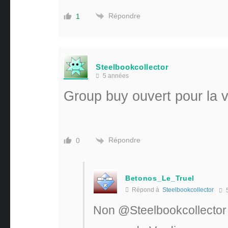
Répondre
1
Steelbookcollector
5 années
Group buy ouvert pour la ve
Répondre
0
Betonos_Le_Truel
Répond à
Steelbookcollector
5
Non
@Steelbookcollector