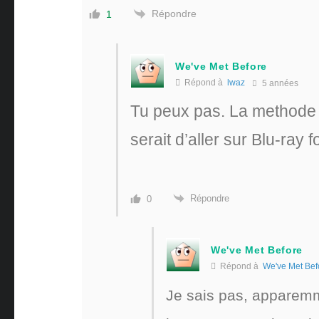
Répondre
1
We've Met Before
Répond à
lwaz
5 années
Tu peux pas. La methode l
serait d’aller sur Blu-ray 
Répondre
0
We've Met Before
Répond à
We've Met Bef
Je sais pas, apparemme