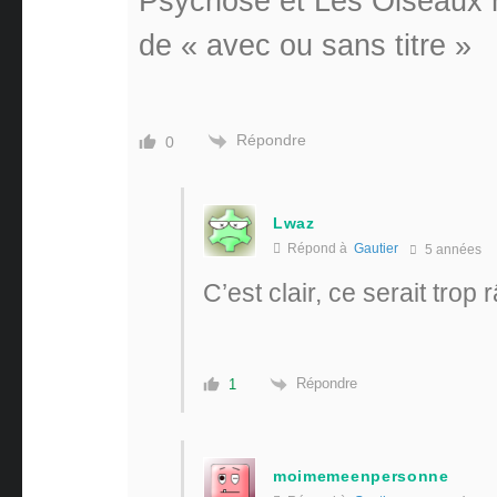
Psychose et Les Oiseaux hi
de « avec ou sans titre »
Répondre
0
Lwaz
Répond à
Gautier
5 années
C’est clair, ce serait trop
Répondre
1
moimemeenpersonne