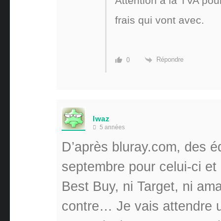
Attention a la TVA po
frais qui vont avec.
Répondre
0
lwaz
5 années
D’après bluray.com, des éd
septembre pour celui-ci et
Best Buy, ni Target, ni am
contre… Je vais attendre u