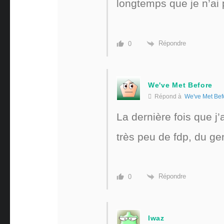
longtemps que je n’a
Répondre
0
We've Met Before
Répond à
We've Met Bef
La dernière fois que 
très peu de fdp, du g
Répondre
0
lwaz