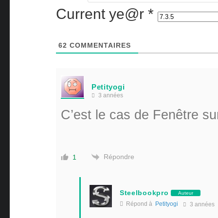
Current ye@r
*
62
COMMENTAIRES
Petityogi
3 années
C’est le cas de Fenêtre sur
Répondre
1
Steelbookpro
Auteur
Répond à
Petityogi
3 années