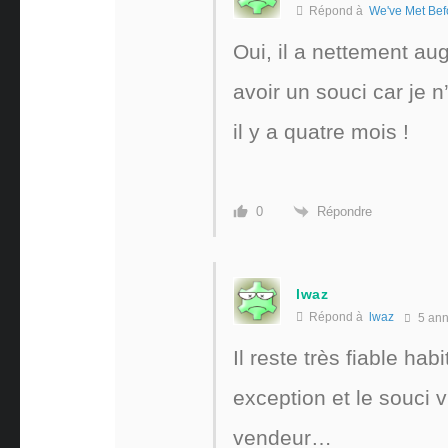
Répond à
We've Met Bef
Oui, il a nettement au
avoir un souci car je 
il y a quatre mois !
Répondre
0
lwaz
Répond à
lwaz
5 an
Il reste très fiable h
exception et le souci 
vendeur…