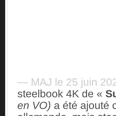
— MAJ le 25 juin 2
steelbook 4K de «
S
en VO)
a été ajouté 