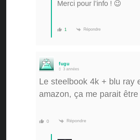
Merci pour l’info ! 😉
Répondre
1
fugu
3 années
Le steelbook 4k + blu ray
amazon, ça me parait être 
Répondre
0