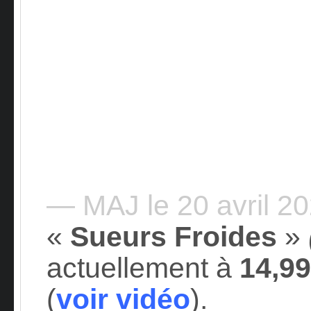
— MAJ le 20 avril 2
«
Sueurs Froides
»
actuellement à
14,99
(
voir vidéo
).