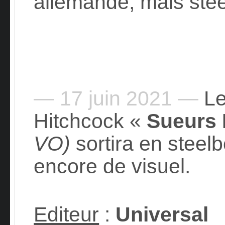
allemande, mais stee
— 17 juin 2021 —
Le 
Hitchcock «
Sueurs 
VO)
sortira en steel
encore de visuel.
Editeur
:
Universal