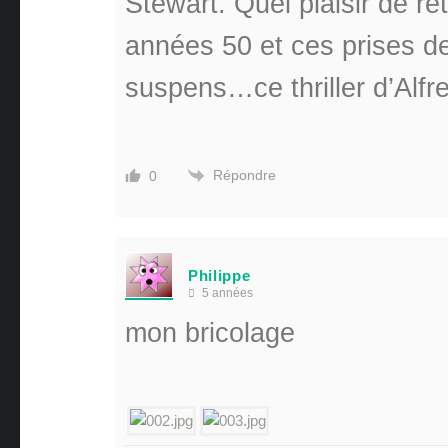
Stewart. Quel plaisir de r
années 50 et ces prises d
suspens…ce
thriller d’Al
Répondre
0
Philippe
5 années
mon bricolage