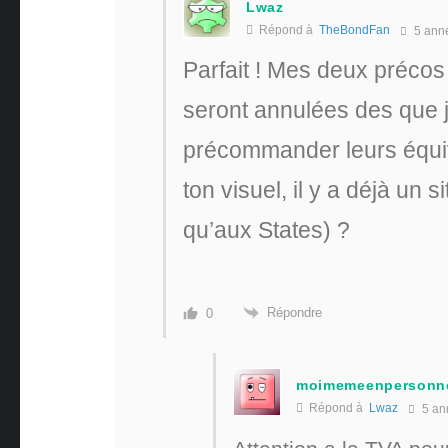
Lwaz
Répond à
TheBondFan
5 ann
Parfait ! Mes deux précos
seront annulées des que 
précommander leurs équi
ton visuel, il y a déjà un 
qu’aux States) ?
Répondre
0
moimemeenpersonn
Répond à
Lwaz
5 an