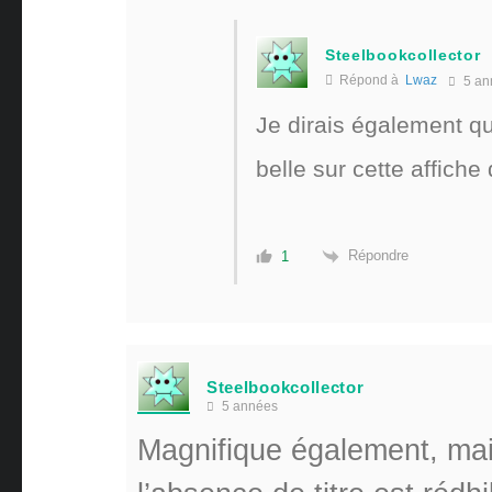
Steelbookcollector
Répond à
Lwaz
5 an
Je dirais également que
belle sur cette affiche
Répondre
1
Steelbookcollector
5 années
Magnifique également, ma