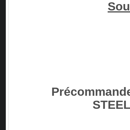
Sou
Précommandez
STEE