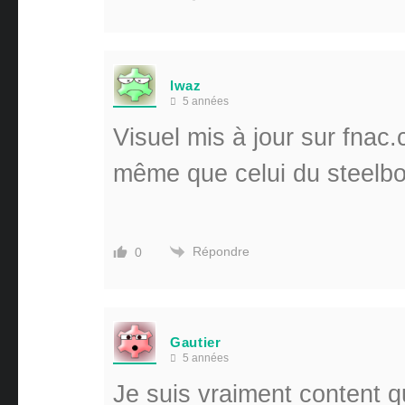
lwaz
5 années
Visuel mis à jour sur fnac.
même que celui du steel
Répondre
0
Gautier
5 années
Je suis vraiment content q