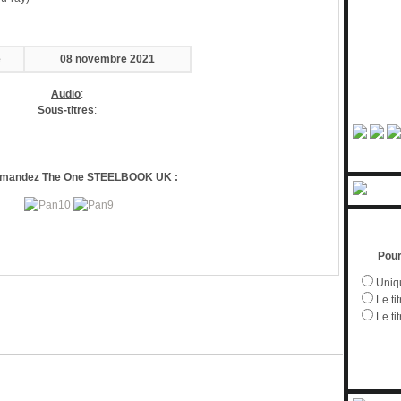
e
08 novembre 2021
Audio
:
Sous-titres
:
mandez The One STEELBOOK UK :
Pour
Uniqu
Le tit
Le ti