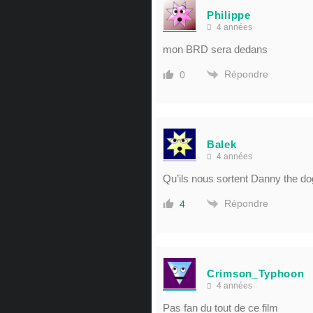
Philippe
4 années
mon BRD sera dedans
Répondre
0
Balek
4 années
Qu’ils nous sortent Danny the dog
Répondre
4
Crimson_Typhoon
4 années
Pas fan du tout de ce film