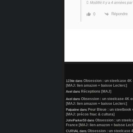
Modifié il y a 4 années pa
Répondre
0
Obsession : un steelcase 4K
123tie
dans
[MAJ: lien amazon + baisse Leclerc]
Réceptions [MAJ]
Axel
dans
Obsession : un steelcase 4K e
Axel
dans
[MAJ: lien amazon + baisse Leclerc]
Peur Bleue : un steelbook
Palpatine
dans
[MAJ: précos fnac & cultura]
Obsession : un steelc
JohnParker59
dans
France [MAJ: lien amazon + baisse Lecl
Obsession : un steelcase 
CURVAL
dans