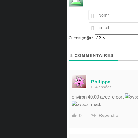
Current ye@r
*
8
COMMENTAIRES
Philippe
4 années
environ 40.00 avec le port
Répondre
0