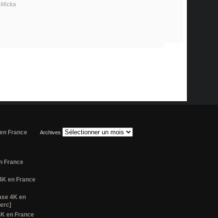
r Micka
 en France
Archives
n France
 4K en France
ase 4K en
erc]
4K en France