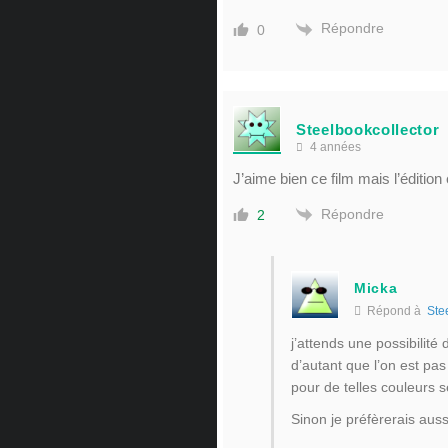
Répondre
0
Steelbookcollector
4 années
J’aime bien ce film mais l’édition 
Répondre
2
Micka
Répond à
Ste
j’attends une possibilité 
d’autant que l’on est pas
pour de telles couleurs 
Sinon je préfèrerais auss