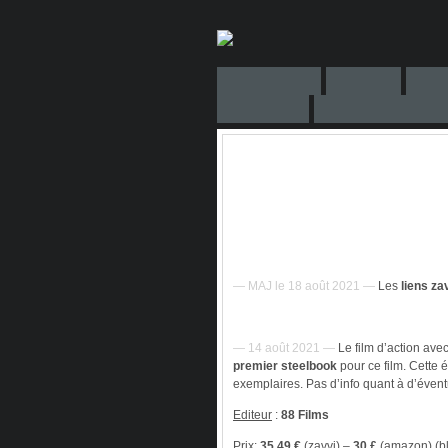
— MAJ le 18 août 2021 —
Les
liens za
— 14 août 2021 —
Le film d’action avec
premier steelbook
pour ce film. Cette 
exemplaires. Pas d’info quant à d’éve
Editeur
:
88 Films
Prix
:
35,49 €
(zavvi) –
30 £
(amazon) (bl