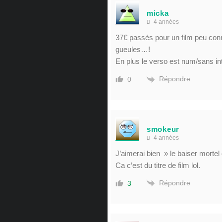
micka
4 années
37€ passés pour un film peu con
gueules…!
En plus le verso est num/sans int
Répondre
0
smokeur
4 années
J’aimerai bien » le baiser mortel
Ca c’est du titre de film lol.
Répondre
3