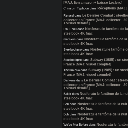
[MAJ: lien amazon + baisse Leclerc]
Réceptions [MAJ]
Crimson_Typhoon
dans
Le Dernier Combat : steelb
Renard
dans
collector en France [MAJ: collector : 30
+ visuel détaillé]
Nosferatu le fantôme de la 
Piou-Piou
dans
steelbook 4K fnac
Nosferatu le fantôme de la 
maraxus
dans
steelbook 4K fnac
Nosferatu le fantôme de 
Steelbookpro
dans
steelbook 4K fnac
Subway (1985) : un ste
Steelbookpro
dans
France [MAJ: visuel complet]
Subway (1985) : un stee
TheDuke64
dans
France [MAJ: visuel complet]
Le Dernier Combat : steel
Darkene
dans
collector en France [MAJ: collector : 30
+ visuel détaillé]
Nosferatu le fantôme de la nui
Balek
dans
steelbook 4K fnac
Nosferatu le fantôme de la nuit 
Bob
dans
steelbook 4K fnac
Nosferatu le fantôme de la nuit 
Bob
dans
steelbook 4K fnac
Nosferatu le fantôme
We've Met Before
dans