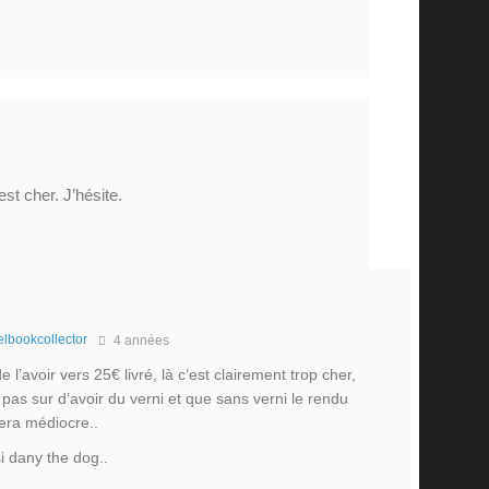
est cher. J’hésite.
elbookcollector
4 années
de l’avoir vers 25€ livré, là c’est clairement trop cher,
 pas sur d’avoir du verni et que sans verni le rendu
sera médiocre..
i dany the dog..