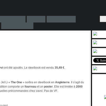
vvi
ont été ajoutés. Le steelbook est vendu
35,49 €
.
 Jet Li «
The One
» sortira en steelbook en
Angleterre
. Il s’agit du
édition comporte un
fourreau
et un
poster
. Elle est limitée à
2000
ntuelles précommandes chez zavvi. Pas de VF.
u-ray)