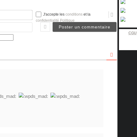
Nom*
J'accepte les
conditions
et la
confidentialité Politique
Email
CGU