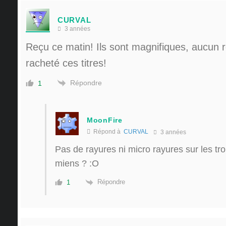
CURVAL
3 années
Reçu ce matin! Ils sont magnifiques, aucun r
racheté ces titres!
Répondre
1
MoonFire
Répond à
CURVAL
3 années
Pas de rayures ni micro rayures sur les tr
miens ? :O
Répondre
1