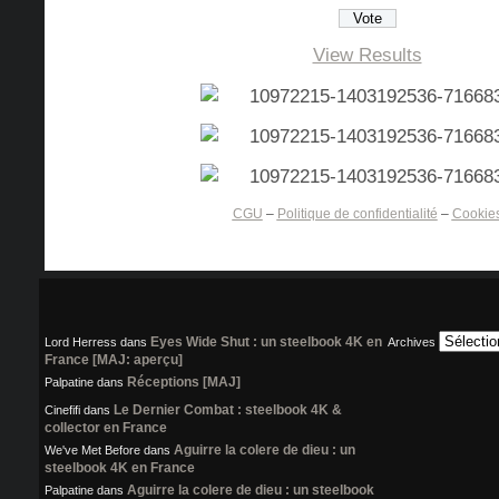
View Results
CGU
–
Politique de confidentialité
–
Cookie
Eyes Wide Shut : un steelbook 4K en
Lord Herress
dans
Archives
France [MAJ: aperçu]
Réceptions [MAJ]
Palpatine
dans
Le Dernier Combat : steelbook 4K &
Cinefifi
dans
collector en France
Aguirre la colere de dieu : un
We've Met Before
dans
steelbook 4K en France
Aguirre la colere de dieu : un steelbook
Palpatine
dans