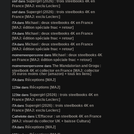
Supergirl (2026) : trois steelbooks 4K en
stef
dans
France [MAJ: exclu Leclerc]
Supergirl (2026) : trois steelbooks 4K en
stef
dans
France [MAJ: exclu Leclerc]
Michael : deux steelbooks 4K en France
iTA
dans
[MAJ: édition spéciale fnac + retour]
Michael : deux steelbooks 4K en France
iTA
dans
[MAJ: édition spéciale fnac + retour]
Michael : deux steelbooks 4K en France
iTA
dans
[MAJ: édition spéciale fnac + retour]
Michael : deux steelbooks 4K
moimemeenpersonne
dans
en France [MAJ: édition spéciale fnac + retour]
The Mandalorian and Grogu :
moimemeenpersonne
dans
steelbook 4K et collector en France [MAJ: collector
35 euros moins cher (amazon) + tous les liens]
Réceptions [MAJ]
iTA
dans
Réceptions [MAJ]
123tie
dans
Supergirl (2026) : trois steelbooks 4K en
123tie
dans
France [MAJ: exclu Leclerc]
Supergirl (2026) : trois steelbooks 4K en
iTA
dans
France [MAJ: exclu Leclerc]
L’Effaceur : un steelbook 4K en France
Cathelotte
dans
[MAJ: visuel du collector UK + baisse Cultura]
Réceptions [MAJ]
iTA
dans