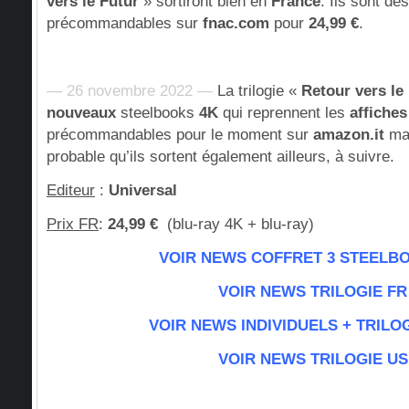
vers le Futur
» sortiront bien en
France
. Ils sont dé
précommandables sur
fnac.com
pour
24,99 €
.
— 26 novembre 2022 —
La trilogie «
Retour vers le
nouveaux
steelbooks
4K
qui reprennent les
affiches
précommandables pour le moment sur
amazon.it
ma
probable qu’ils sortent également ailleurs, à suivre.
Editeur
:
Universal
Prix FR
:
24,99 €
(blu-ray 4K + blu-ray)
VOIR NEWS COFFRET 3 STEELB
VOIR NEWS TRILOGIE FR
VOIR NEWS INDIVIDUELS + TRILOG
VOIR NEWS TRILOGIE US