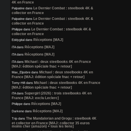
4K en France
Le Dernier Combat : steelbook 4K &
Palpatine
dans
collector en France
Le Dernier Combat : steelbook 4K &
Palpatine
dans
collector en France
Le Dernier Combat : steelbook 4K &
Philippe
dans
collector en France
Réceptions [MAJ]
Eddygital
dans
Réceptions [MAJ]
iTA
dans
Réceptions [MAJ]
iTA
dans
Michael : deux steelbooks 4K en France
iTA
dans
[MAJ: édition spéciale fnac + retour]
Michael : deux steelbooks 4K en
Max_Elpobre
dans
France [MAJ: édition spéciale fnac + retour]
Michael : deux steelbooks 4K en France
Tomy-Hifi
dans
[MAJ: édition spéciale fnac + retour]
Supergirl (2026) : trois steelbooks 4K en
iTA
dans
France [MAJ: exclu Leclerc]
Réceptions [MAJ]
Philippe
dans
Réceptions [MAJ]
Darkene
dans
The Mandalorian and Grogu : steelbook 4K
Trip
dans
et collector en France [MAJ: collector 35 euros
moins cher (amazon) + tous les liens]