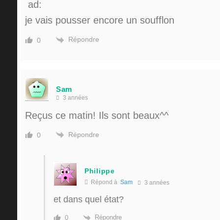
je vais pousser encore un soufflon
Répondre
0
Sam
3 années
Reçus ce matin! Ils sont beaux^^
Répondre
0
Philippe
Répond à
Sam
3 années
et dans quel état?
Répondre
0