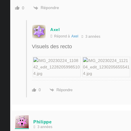
Répondre
0
Axel
Répond à
Axel
3 années
Visuels des recto
Répondre
0
Philippe
3 années