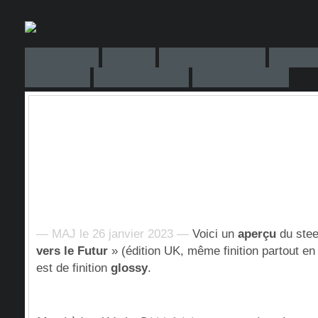
— MAJ le 26 janvier 2023 —
Voici un
aperçu
du stee
vers le Futur
» (édition UK, même finition partout en
est de finition
glossy
.