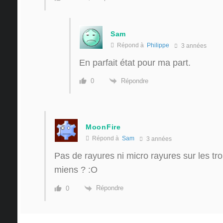
Sam
Répond à
Philippe
3 années
En parfait état pour ma part.
Répondre
0
MoonFire
Répond à
Sam
3 années
Pas de rayures ni micro rayures sur les tr
miens ? :O
Répondre
0