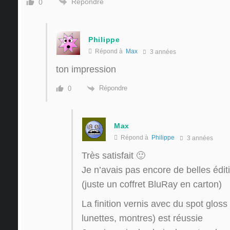
Répondre
0
Philippe
Répond à
Max
3 années
ton impression
Répondre
0
Max
Répond à
Philippe
3 années
Très satisfait 🙂
Je n’avais pas encore de belles éditi
(juste un coffret BluRay en carton)
La finition vernis avec du spot gloss
lunettes, montres) est réussie