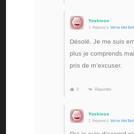
Yoshivon
Répond à
We've Met Bef
Désolé. Je me suis emp
plus je comprends main
pris de m’excuser.
Répondre
0
Yoshivon
Répond à
We've Met Bef