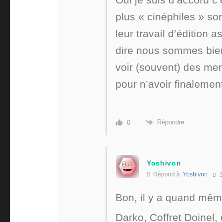
Oui je suis d’accord c’
plus « cinéphiles » so
leur travail d’édition 
dire nous sommes bien
voir (souvent) des men
pour n’avoir finalemen
Répondre
0
Yoshivon
Répond à
Yoshivon
3
Bon, il y a quand mêm
Darko, Coffret Doinel,