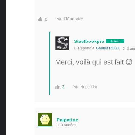
Répondre
0
Steelbookpro
Auteur
Répond à
Gautier ROUX
3 an
Merci, voilà qui est fait 😉
Répondre
2
Palpatine
3 années