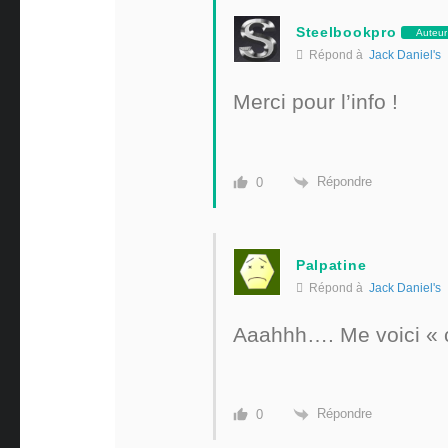
Steelbookpro
Auteur
Répond à
Jack Daniel's
Merci pour l’info !
Répondre
0
Palpatine
Répond à
Jack Daniel's
Aaahhh…. Me voici «
Répondre
0