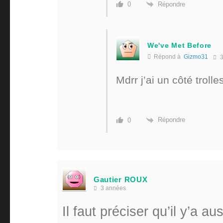
Répondre
0
We've Met Before
Répond à
Gizmo31
3
Mdrr j’ai un côté troll
Répondre
0
Gautier ROUX
3 années
Il faut préciser qu’il y’a au