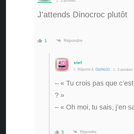
3 années
J’attends Dinocroc plutôt
Répondre
1
stef
Répond à
Gizmo31
3 années
– « Tu crois pas que c’est
? »
– « Oh moi, tu sais, j’en s
Répondre
5