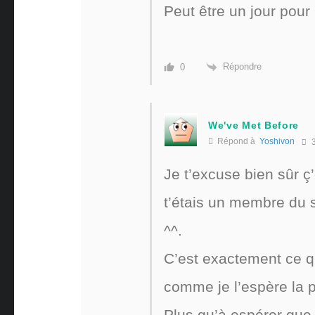
Peut être un jour pour
Répondre
0
We've Met Before
Répond à
Yoshivon
3
Je t’excuse bien sûr ç’
t’étais un membre du 
^^.
C’est exactement ce q
comme je l’espère la p
Plus qu’à espérer que 