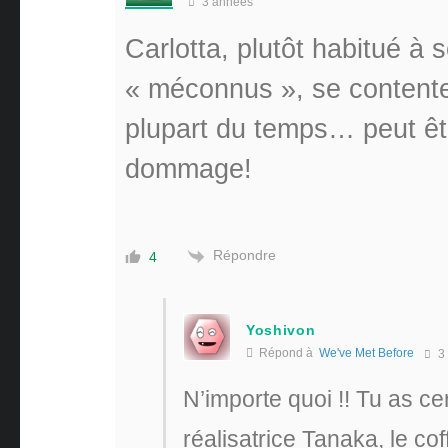
3 années
Carlotta, plutôt habitué à s
« méconnus », se contente 
plupart du temps… peut êtr
dommage!
Répondre
4
Yoshivon
Répond à
We've Met Before
3
N’importe quoi !! Tu as cer
réalisatrice Tanaka, le cof