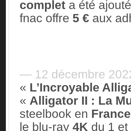
complet
a été ajouté
fnac offre
5 €
aux adh
— 12 décembre 20
«
L’Incroyable Allig
«
Alligator II : La M
steelbook en
France
le
blu-ray
4K
du 1
et 