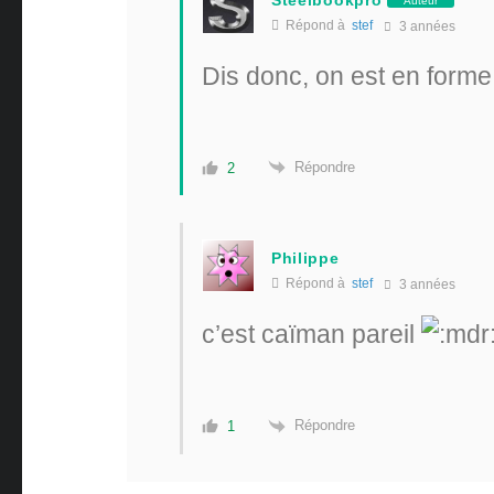
Steelbookpro
Auteur
Répond à
stef
3 années
Dis donc, on est en forme
Répondre
2
Philippe
Répond à
stef
3 années
c’est caïman pareil
Répondre
1