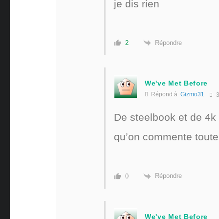
je dis rien
Répondre
2
We've Met Before
Répond à
Gizmo31
3
De steelbook et de 4k
qu’on commente toutes 
Répondre
0
We've Met Before