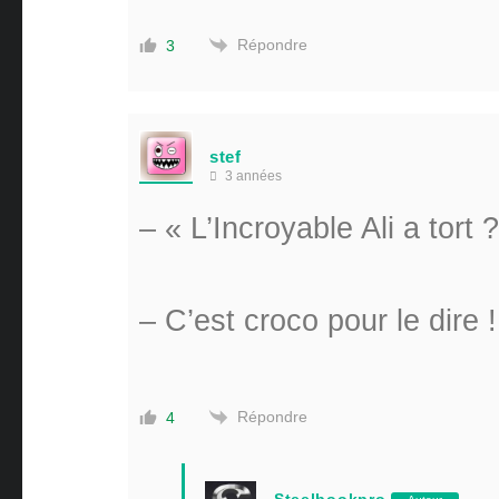
Répondre
3
stef
3 années
– « L’Incroyable Ali a tort 
– C’est croco pour le dire !
Répondre
4