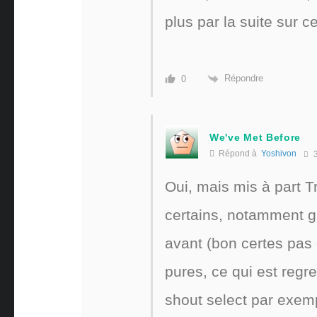
plus par la suite sur c
Répondre
0
We've Met Before
Répond à
Yoshivon
3
Oui, mais mis à part T
certains, notamment gr
avant (bon certes pas 
pures, ce qui est regre
shout select par exemp