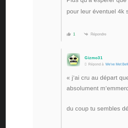
pour leur éventuel 4k 
Répondre
1
Gizmo31
Répond à
We've Met Bef
«
j’ai cru au départ qu
absolument m’emmerde
du coup tu sembles d