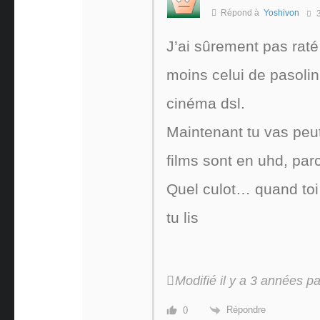
Répond à
Yoshivon
3
J’ai sûrement pas raté 
moins celui de pasolini
cinéma dsl.
Maintenant tu vas peu
films sont en uhd, par
Quel culot… quand toi
tu lis
Modifié il y a 3 années 
Répondre
0