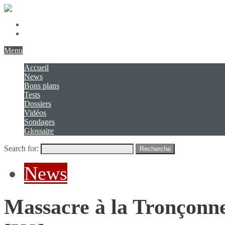
Présentation
Contact
Menu
Accueil
News
Bons plans
Tests
Dossiers
Vidéos
Sondages
Glossaire
Search for:
Recherche
News
Massacre à la Tronçonne