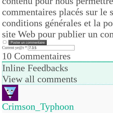
contenu pour nous permettre
commentaires placés sur le si
conditions générales et la po
site Web pour publier un co
Current ye@r
*
10
Commentaires
Inline Feedbacks
View all comments
Crimson_Typhoon