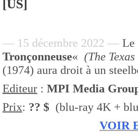
[US]
— 15 décembre 2022 —
Le 
Tronçonneuse
«
(The Texas
(1974) aura droit à un stee
Editeur
:
MPI Media Grou
Prix
:
?? $
(blu-ray 4K + blu
VOIR 