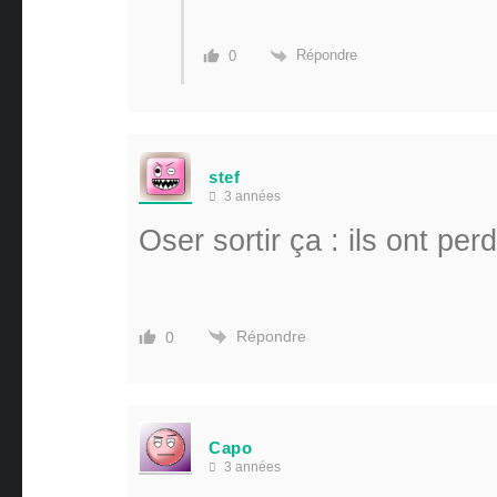
Répondre
0
stef
3 années
Oser sortir ça : ils ont per
Répondre
0
Capo
3 années