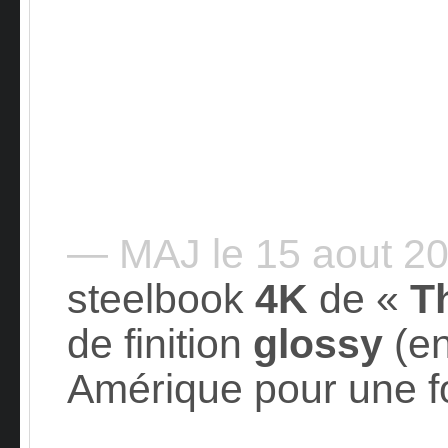
— MAJ le 15 aout 2
steelbook
4K
de «
T
de finition
glossy
(e
Amérique pour une fo