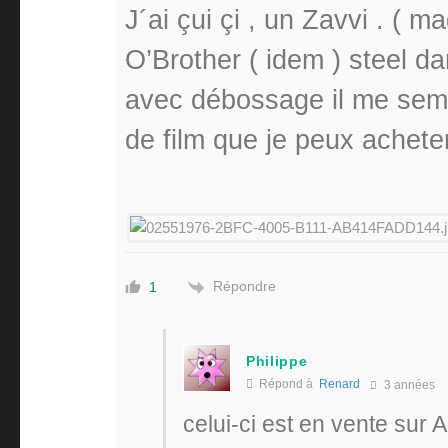
J´ai çui çi , un Zavvi . ( m
O’Brother ( idem ) steel d
avec débossage il me sembl
de film que je peux acheter
Répondre
1
Philippe
Répond à
Renard
3 années
celui-ci est en vente su