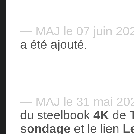
— MAJ le 07 juin 2
a été ajouté.
— MAJ le 31 mai 2
du steelbook
4K
de
sondage
et le lien
L