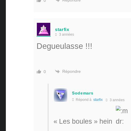
0
starfix
3 années
Degueulasse !!!
Répondre
0
Sodemars
Répond à
starfix
3 années
« Les boules » hein