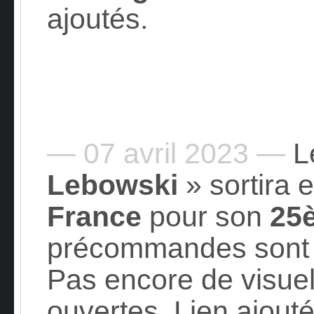
ajoutés.
— 07 avril 2023 —
Le
Lebowski
» sortira 
France
pour son
25
précommandes sont 
Pas encore de visue
ouvertes. Lien ajouté