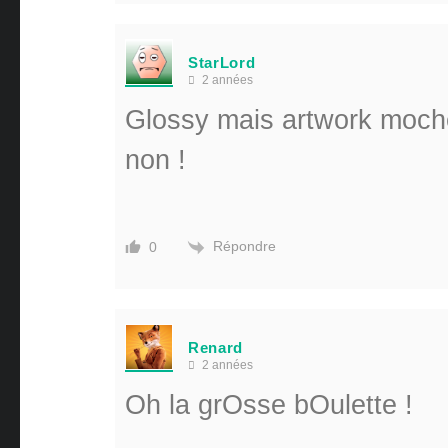
StarLord
2 années
Glossy mais artwork moche 
non !
Répondre
0
Renard
2 années
Oh la grOsse bOulette !