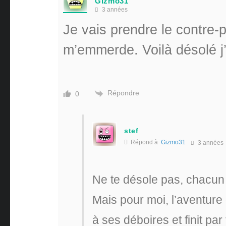
Gizmo31
3 années
Je vais prendre le contre-p
m’emmerde. Voilà désolé j’
Répondre
0
stef
Répond à
Gizmo31
3 années
Ne te désole pas, chacu
Mais pour moi, l’aventure d
à ses déboires et finit par