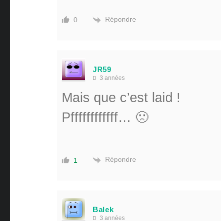
Répondre
0
JR59
3 années
Mais que c’est laid !
Pffffffffffff… 🙁
Répondre
1
Balek
3 années