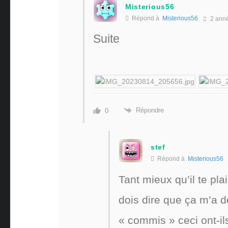
Misterious56
Répond à
Misterious56
2 ann
Suite
Répondre
0
stef
Répond à
Misterious56
Tant mieux qu’il te pla
dois dire que ça m’a d
« commis » ceci ont-il