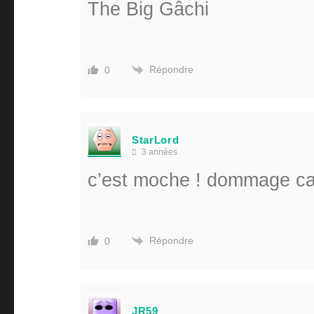
The Big Gâchi
Répondre
0
StarLord
3 années
c’est moche ! dommage car
Répondre
0
JR59