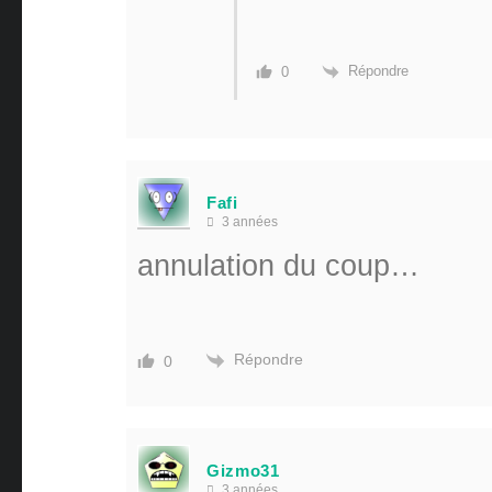
Répondre
0
Fafi
3 années
annulation du coup…
Répondre
0
Gizmo31
3 années