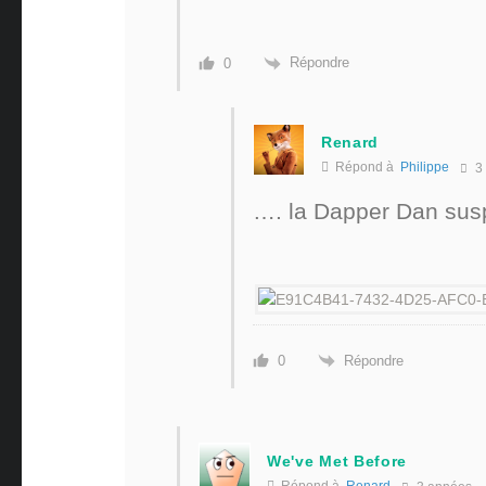
Répondre
0
Renard
Répond à
Philippe
3
…. la Dapper Dan sus
Répondre
0
We've Met Before