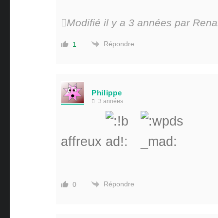
Modifié il y a 3 années par Rena
Répondre
1
Philippe
3 années
affreux
Répondre
0