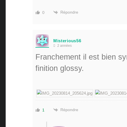
Répondre
0
Misterious56
2 années
Franchement il est bien s
finition glossy.
Répondre
1