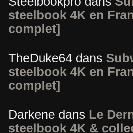
Steelbookpro
dans
Su
steelbook 4K en Fran
complet]
TheDuke64
dans
Subw
steelbook 4K en Fran
complet]
Darkene
dans
Le Dern
steelbook 4K & colle