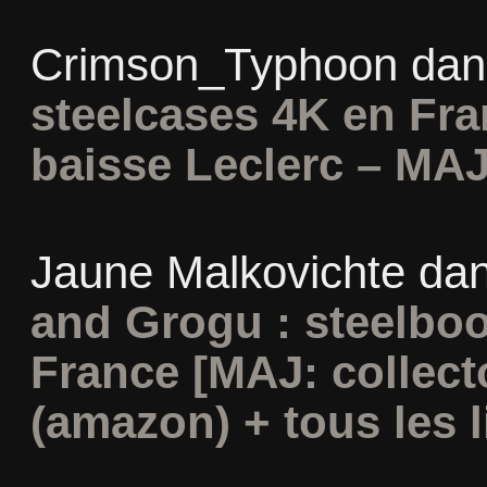
Crimson_Typhoon
da
steelcases 4K en Fr
baisse Leclerc – MAJ
Jaune Malkovichte
da
and Grogu : steelboo
France [MAJ: collect
(amazon) + tous les l