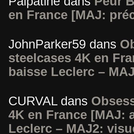
Palpatine
dans
Peur B
en France [MAJ: préc
JohnParker59
dans
Ob
steelcases 4K en Fr
baisse Leclerc – MAJ
CURVAL
dans
Obsess
4K en France [MAJ: 
Leclerc – MAJ2: visu