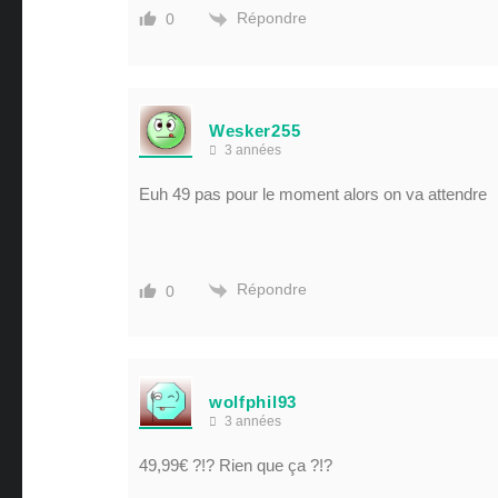
Répondre
0
Wesker255
3 années
Euh 49 pas pour le moment alors on va attendre
Répondre
0
wolfphil93
3 années
49,99€ ?!? Rien que ça ?!?