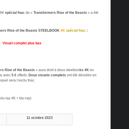
 4K
spécial fnac
de «
Transformers Rise of the Beasts
» a été
ers Rise of the Beasts STEELBOOK
4K
spécial fnac
:
Visuel complet plus bas
rs Rise of the Beasts
» aura droit à deux steelboo
ks 4K
en
ac
avec
5 €
offerts.
Deux visuels complets
ont été dévoilés en
quel sera l’exclu fnac.
lu-ray 4K + blu-ray)
11 octobre
2023