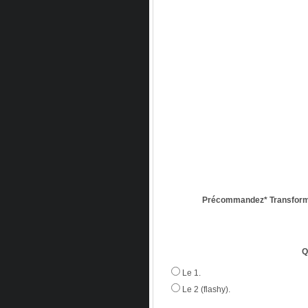
Précommandez* Transform
Q
Le 1.
Le 2 (flashy).