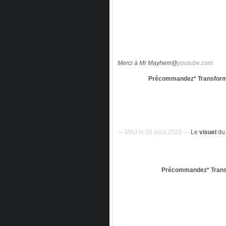
Merci à Mr Mayhem@
youtube.com
Précommandez* Transform
— MAJ le 05 aout 2023 —
Le
visuel
du 
Précommandez* Trans