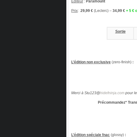
Editeur
:
Paramount
Prix
:
29,99 €
(Leclerc) –
34,99 €
+ 5 € 
Sortie
L’édition non exclusive
(zero-finish)
:
Merci à Stu123@
hidefninja.com
pour le
Précommandez* Trans
L’édition spéciale fnac
(glossy)
: