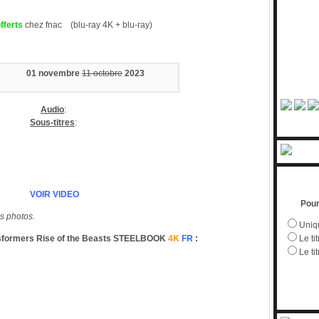
offerts
chez fnac (blu-ray 4K + blu-ray)
01 novembre
11 octobre
2023
Audio
:
Sous-titres
:
VOIR VIDEO
Pour
s photos.
Uniqu
formers Rise of the Beasts STEELBOOK
4K
FR
:
Le tit
Le ti