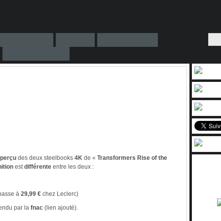
perçu
des deux steelbooks
4K
de «
Transformers Rise of the
nition
est
différente
entre les deux :
 passe à
29,99 €
chez Leclerc)
endu par la
fnac
(lien ajouté).