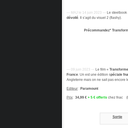
— MAJ le 14 juin 2023 —
Le steelbook
dévoilé
. Il s’agit du visuel 2 (flashy).
Précommandez* Transform
— 09 juin 2023 —
Le film «
Transforme
France
. Un est une édition s
péciale fn
Angleterre mais on ne sait pas encore le
Editeur
:
Paramount
Prix
:
34,99 €
+ 5 € offerts
chez fnac (b
Sortie