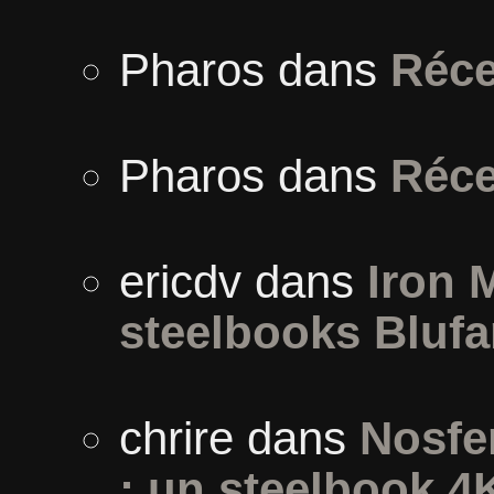
Pharos
dans
Réce
Pharos
dans
Réce
ericdv
dans
Iron 
steelbooks Blufa
chrire
dans
Nosfer
: un steelbook 4