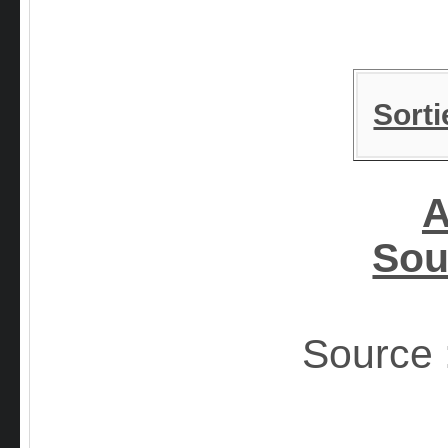
Sorti
A
Sou
Source 