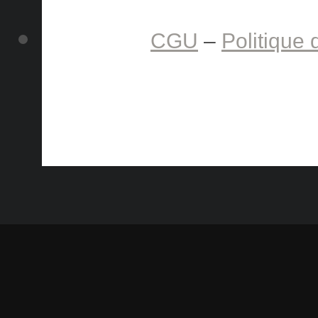
CGU
–
Politique 