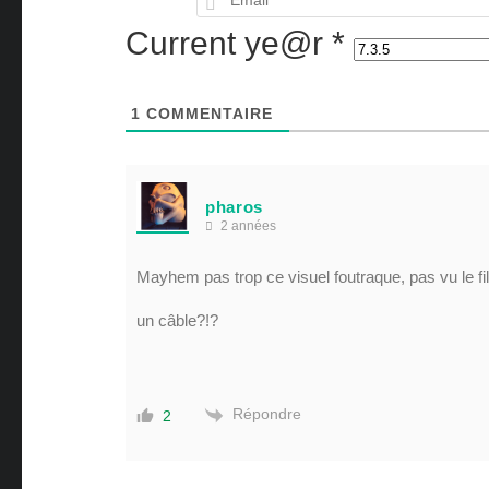
Current ye@r
*
1
COMMENTAIRE
pharos
2 années
Mayhem pas trop ce visuel foutraque, pas vu le fil
un câble?!?
Répondre
2