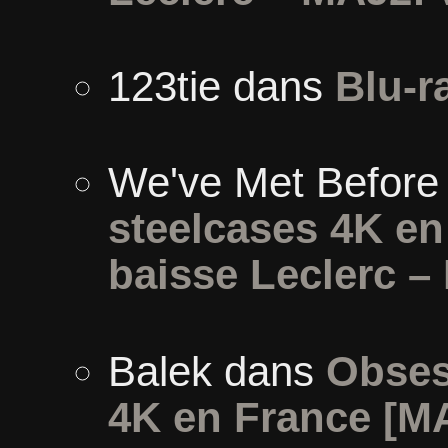
123tie
dans
Blu-r
We've Met Before
steelcases 4K e
baisse Leclerc –
Balek
dans
Obses
4K en France [M