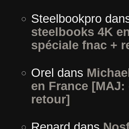
Steelbookpro
dan
steelbooks 4K en
spéciale fnac + r
Orel
dans
Michael
en France [MAJ: 
retour]
Renard
dans
Nosf