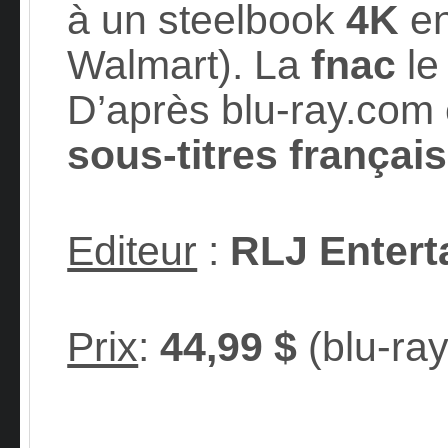
à un steelbook
4K
e
Walmart). La
fnac
le
D’après blu-ray.com 
sous-titres français
Editeur
:
RLJ Enter
Prix
:
44,99 $
(blu-ra