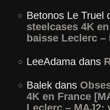
Betonos Le Truel
steelcases 4K e
baisse Leclerc –
LeeAdama
dans
R
Balek
dans
Obses
4K en France [M
Leclerc – MAJ2: 