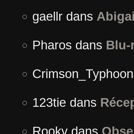
gaellr
dans
Abigai
Pharos
dans
Blu-
Crimson_Typhoon
123tie
dans
Récep
Rooky
dans
Obses