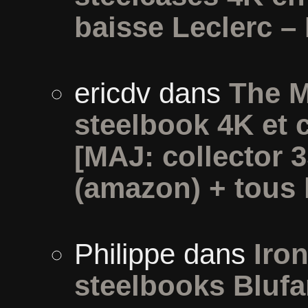
baisse Leclerc –
ericdv
dans
The M
steelbook 4K et 
[MAJ: collector 
(amazon) + tous l
Philippe
dans
Iron
steelbooks Blufa