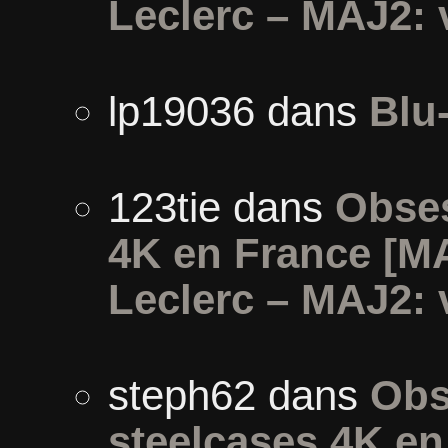
Leclerc – MAJ2: 
lp19036
dans
Blu
123tie
dans
Obses
4K en France [M
Leclerc – MAJ2: 
steph62
dans
Obs
steelcases 4K e