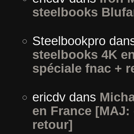
steelbooks Blufa
Steelbookpro
dan
steelbooks 4K en
spéciale fnac + r
ericdv
dans
Micha
en France [MAJ: 
retour]