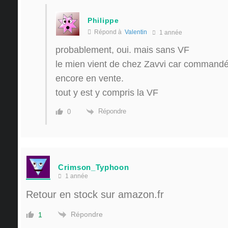
Philippe
Répond à
Valentin
1 année
probablement, oui. mais sans VF
le mien vient de chez Zavvi car commandé t
encore en vente.
tout y est y compris la VF
Répondre
0
Crimson_Typhoon
1 année
Retour en stock sur amazon.fr
Répondre
1