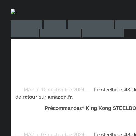
— MAJ le 12 septembre 2024 —
Le steelbook
4K
d
de
retour
sur
amazon.fr
.
Précommandez* King Kong STEEL
— MAJ le 07 septembre 2024 —
Le steelbook
4K
d