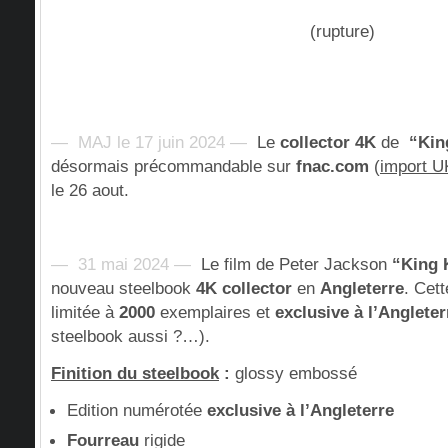
(rupture)
— MAJ le 17 juin 2024 —
Le
collector 4K
de
“Kin
désormais précommandable sur
fnac.com
(
import U
le 26 aout.
— 31 mai 2024 —
Le film de Peter Jackson
“King
nouveau steelbook
4K
collector
en
Angleterre
. Cet
limitée à
2000
exemplaires et
exclusive à l’Angleter
steelbook aussi ?…).
Finition du steelbook
:
glossy embossé
Edition numérotée
exclusive à l’Angleterre
Fourreau
rigide