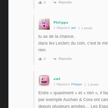
Répondre
0
Philippe
Répond à
stef
1 année
tu as de la chance.
dans les Leclerc du coin, c’est le 
rien
Répondre
0
stef
Répond à
Philippe
1 année
Entre « quasiment » et « rien », il fa
par exemple Auchan & Cora ont carr
depuis plusieurs années… Les Espac