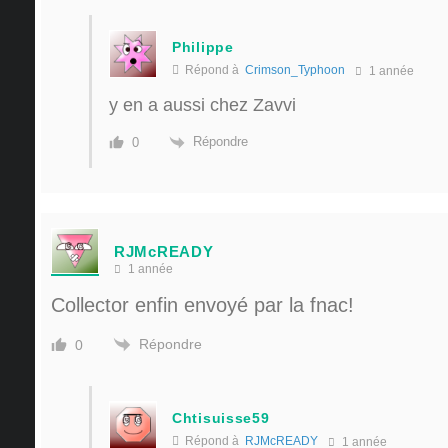
Philippe
Répond à
Crimson_Typhoon
1 année
y en a aussi chez Zavvi
Répondre
0
RJMcREADY
1 année
Collector enfin envoyé par la fnac!
Répondre
0
Chtisuisse59
Répond à
RJMcREADY
1 année