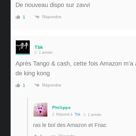
De nouveau dispo sur zavvi
Répondre
1
Tbk
1 année
Après Tango & cash, cette fois Amazon m’a
de king kong
Répondre
1
Philippe
Répond à
Tbk
1 année
ras le bol des Amazon et Fnac