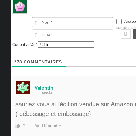
Nom*
J'accep
confidential
Email
Current ye@r
*
278
COMMENTAIRES
Valentin
1 année
sauriez vous si l’édition vendue sur Amazon.
( débossage et embossage)
Répondre
0