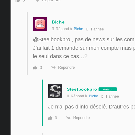
Biche
Répond à
Biche
1 année
@Steelbookpro
, pas de news sur les co
J’ai fait 1 demande sur mon compte mais 
le seul dans ce cas…?
Répondre
0
Steelbookpro
Auteur
Répond à
Biche
1 année
Je n’ai pas d’info désolé. D’autres p
Répondre
0