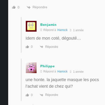
Répondre
0
Benjamin
Répond à
Harrock
1 année
Idem de mon coté, dégouté…
Répondre
0
Philippe
Répond à
Harrock
1 année
une honte. la jaquette masque les pocs
l’achat vient de chez qui?
Répondre
0