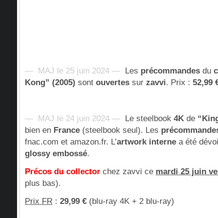
— MAJ le 25 juin 2024 —
Les
précommandes
du
c
Kong” (2005)
sont
ouvertes
sur
zavvi
. Prix :
52,99 
— MAJ le 24 juin 2024 —
Le steelbook
4K
de
“Kin
bien en
France
(steelbook seul). Les
précommande
fnac.com et amazon.fr. L’
artwork interne
a été dévoil
glossy embossé
.
Précos du collector
chez zavvi ce
mardi 25 juin v
plus bas).
Prix FR
:
29,99 €
(blu-ray 4K + 2 blu-ray)