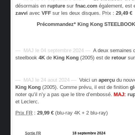
désormais en
rupture
sur
fnac.com
également, est 
zavvi
avec
VFF
sur les deux disques. Prix :
29,49 €
Précommandez* King Kong STEELBOO
— MAJ le 04 septembre 2024 —
A deux semaines de
steelbook
4K
de
King Kong
(2005) est de
retour
sur
— MAJ le 24 aout 2024 —
Voici un
aperçu
du nouv
King Kong
(2005). Comme prévu, il est de finition
gl
noter qu’il n’y a pas que le titre d’embossé.
MAJ:
ru
et Leclerc.
Prix FR
:
29,99 €
(blu-ray 4K + 2 blu-ray)
Sortie FR
18 septembre 2024