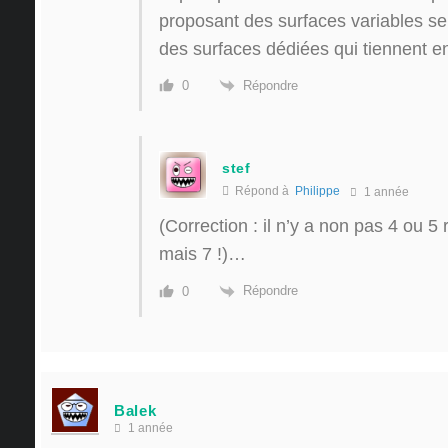
proposant des surfaces variables se
des surfaces dédiées qui tiennent e
Répondre
0
stef
Répond à
Philippe
1 année
(Correction : il n’y a non pas 4 ou
mais 7 !)…
Répondre
0
Balek
1 année