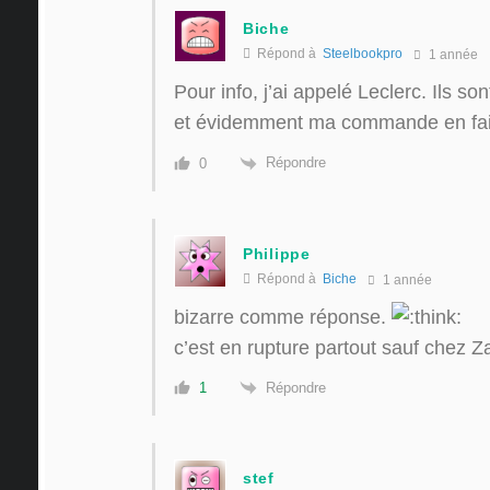
Biche
Répond à
Steelbookpro
1 année
Pour info, j’ai appelé Leclerc. Ils s
et évidemment ma commande en fait
Répondre
0
Philippe
Répond à
Biche
1 année
bizarre comme réponse.
c’est en rupture partout sauf chez 
Répondre
1
stef