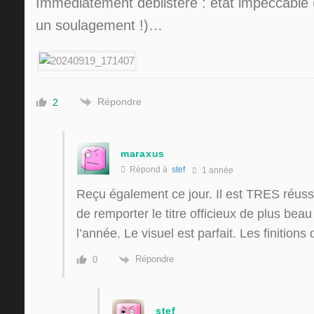
Immédiatement déblistéré : état impeccable (
un soulagement !)…
Répondre
2
maraxus
Répond à
stef
1 année
Reçu également ce jour. Il est TRES réussi.
de remporter le titre officieux de plus bea
l’année. Le visuel est parfait. Les finitions 
Répondre
0
stef