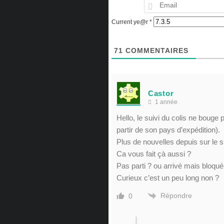
Current ye@r
*
71
COMMENTAIRES
Castor
1 année
Hello, le suivi du colis ne bouge
partir de son pays d’expédition).
Plus de nouvelles depuis sur le s
Ca vous fait çà aussi ?
Pas parti ? ou arrivé mais bloqu
Curieux c’est un peu long non ?
Répondre
0