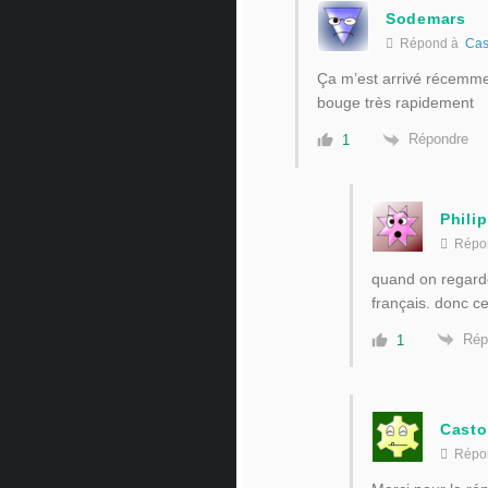
Sodemars
Répond à
Cas
Ça m’est arrivé récemmen
bouge très rapidement
Répondre
1
Phili
Répo
quand on regarde
français. donc ce
Rép
1
Casto
Répo