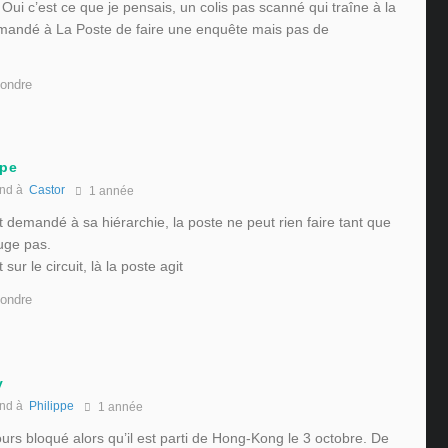
. Oui c’est ce que je pensais, un colis pas scanné qui traîne à la
andé à La Poste de faire une enquête mais pas de
ondre
ppe
nd à
Castor
1 année
t demandé à sa hiérarchie, la poste ne peut rien faire tant que
uge pas.
 sur le circuit, là la poste agit
ondre
v
nd à
Philippe
1 année
urs bloqué alors qu’il est parti de Hong-Kong le 3 octobre. De