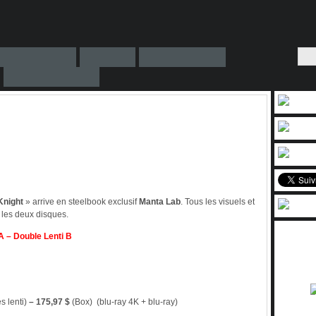
Knight
» arrive en steelbook exclusif
Manta Lab
. Tous les visuels et
 les deux disques.
 A
–
Double Lenti B
s lenti)
– 175,97 $
(Box) (blu-ray 4K + blu-ray)