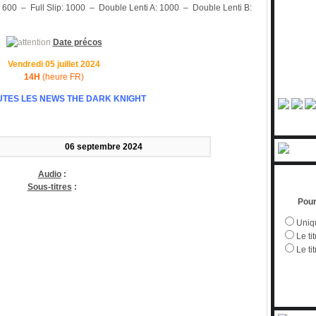
600 – Full Slip: 1000 – Double Lenti A: 1000 – Double Lenti B:
Date précos
Vendredi 05 juillet
2024
14H
(heure FR)
UTES LES NEWS THE DARK KNIGHT
06 septembre 2024
Audio
:
Sous-titres
:
Pour
Uniqu
Le tit
Le ti