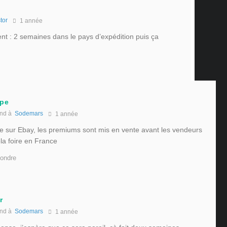
tor
1 année
t : 2 semaines dans le pays d’expédition puis ça
ppe
nd à
Sodemars
1 année
 sur Ebay, les premiums sont mis en vente avant les vendeurs
la foire en France
ondre
r
nd à
Sodemars
1 année