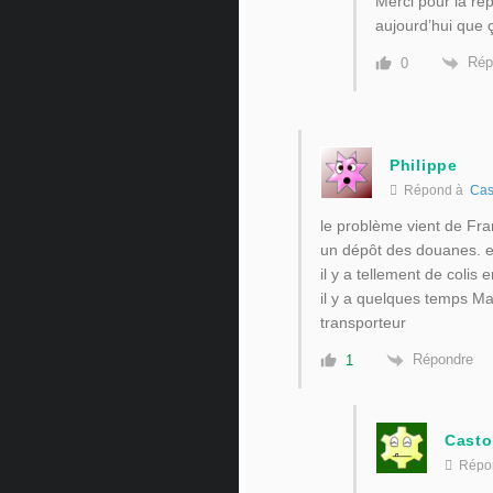
Merci pour la ré
aujourd’hui que 
Rép
0
Philippe
Répond à
Cas
le problème vient de Franc
un dépôt des douanes. en
il y a tellement de colis 
il y a quelques temps Ma
transporteur
Répondre
1
Casto
Répo