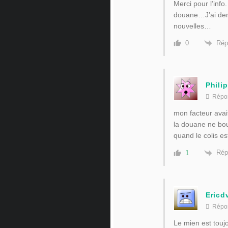
Merci pour l’info
douane…J’ai dem
nouvelles…
Rép
0
Phili
Répo
mon facteur avai
la douane ne bo
quand le colis est
Rép
1
Ericd
Répo
Le mien est toujo