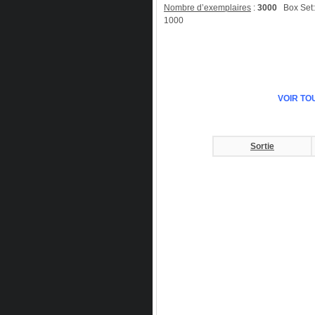
Nombre d’exemplaires
:
3000
Box Set: 
1000
VOIR TO
Sortie