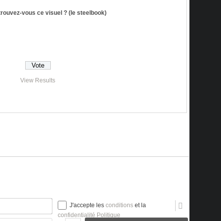
ouvez-vous ce visuel ? (le steelbook)
View Results
Nom*
J'accepte les
conditions
et la
confidentialité Politique