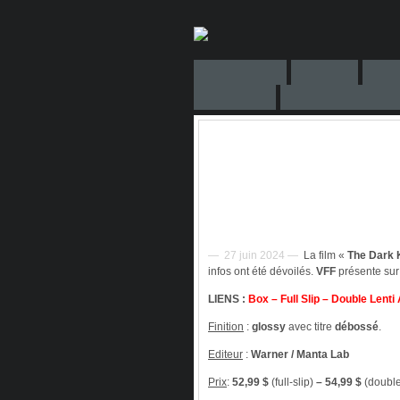
— 27 juin 2024 —
La film «
The Dark 
infos ont été dévoilés.
VFF
présente sur
LIENS :
Box
–
Full Slip
–
Double Lenti
Finition
:
glossy
avec titre
débossé
.
Editeur
:
Warner / Manta Lab
Prix
:
52,99 $
(full-slip)
– 54,99 $
(double