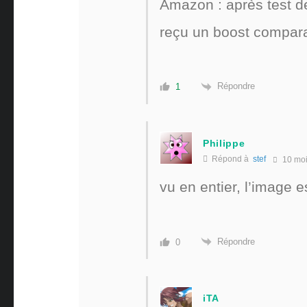
Amazon : après test d
reçu un boost compara
Répondre
1
Philippe
Répond à
stef
10 mo
vu en entier, l’image e
Répondre
0
iTA