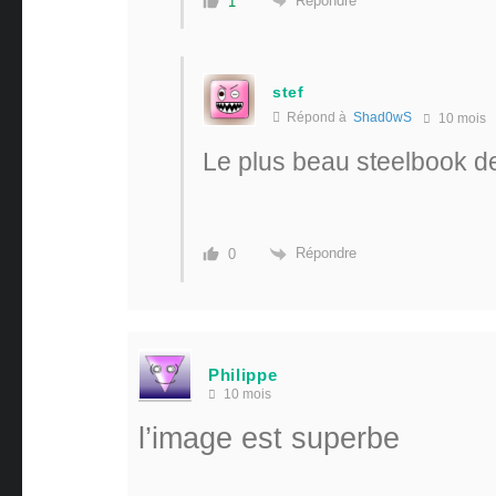
Répondre
1
stef
Répond à
Shad0wS
10 mois
Le plus beau steelbook d
Répondre
0
Philippe
10 mois
l’image est superbe