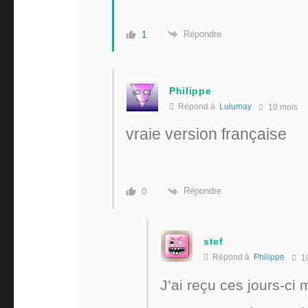
Répondre
1
Philippe
Répond à
Lulumay
10 mois
vraie version française
Répondre
0
stef
Répond à
Philippe
1
J’ai reçu ces jours-