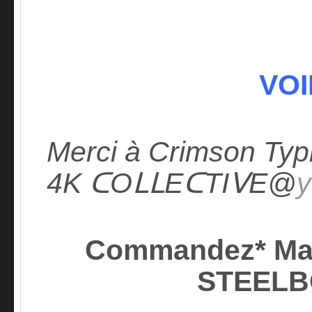
VOI
Merci à Crimson Typh
4K ᑕOᒪᒪEᑕTIᐯE@
y
Commandez* Ma
STEEL