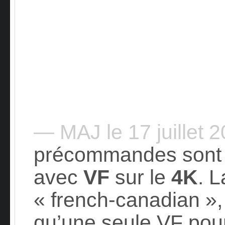
— MAJ le 17 juillet 
précommandes sont 
avec
VF
sur le
4K
. L
« french-canadian », m
qu’une seule VF pour