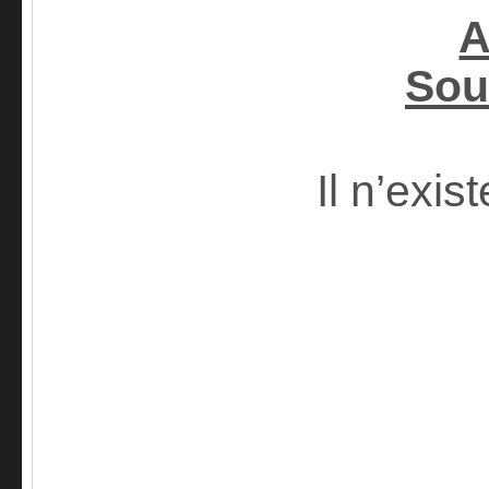
A
Sou
Il n’exi