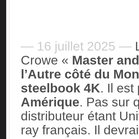
— 16 juillet 2025 —
L
Crowe «
Master an
l’Autre côté du Mo
steelbook 4K
. Il e
Amérique
. Pas sur q
distributeur étant Uni
ray français. Il devra