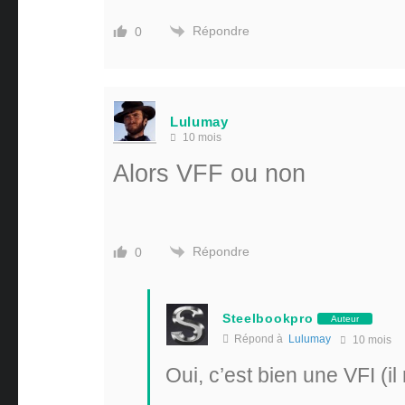
Répondre
0
Lulumay
10 mois
Alors VFF ou non
Répondre
0
Steelbookpro
Auteur
Répond à
Lulumay
10 mois
Oui, c’est bien une VFI (i