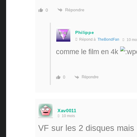
Répondre
0
Philippe
Répond à
TheBondFan
10 mo
comme le film en 4k
Répondre
0
Xav0011
10 mois
VF sur les 2 disques mais