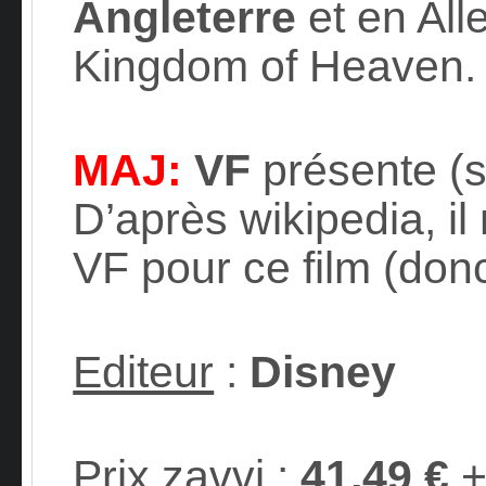
Angleterre
et en Al
Kingdom of Heaven. 
MAJ:
VF
présente (
D’après wikipedia, il
VF pour ce film (don
Editeur
:
Disney
Prix zavvi
:
41,49 €
+