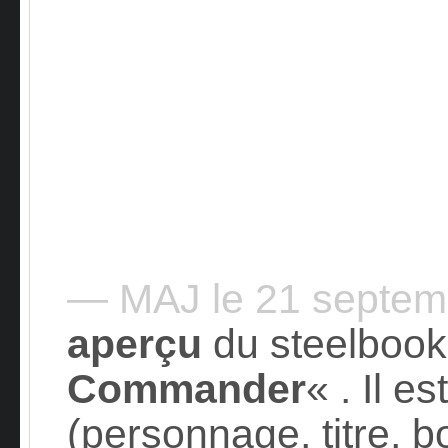
— MAJ le 21 septe
aperçu
du steelbook
Commander
« . Il es
(personnage, titre, 