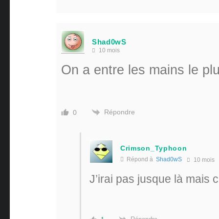
Shad0wS
10 mois
On a entre les mains le pl
Répondre
0
Crimson_Typhoon
Répond à
Shad0wS
10 mois
J’irai pas jusque là mais 