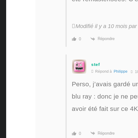
Modifié il y a 10 mois par
Répondre
0
stef
Répond à
Philippe
1
Perso, j’avais gardé 
blu ray : donc je ne pe
avoir été fait sur ce 
Répondre
0