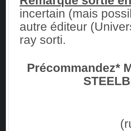
Remarque sortie e
incertain (mais possi
autre éditeur (Univer
ray sorti.
Précommandez* M
STEEL
(r