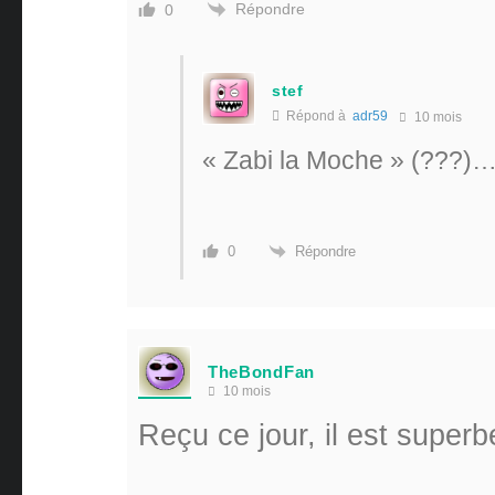
Répondre
0
stef
Répond à
adr59
10 mois
« Zabi la Moche » (???)
Répondre
0
TheBondFan
10 mois
Reçu ce jour, il est superb