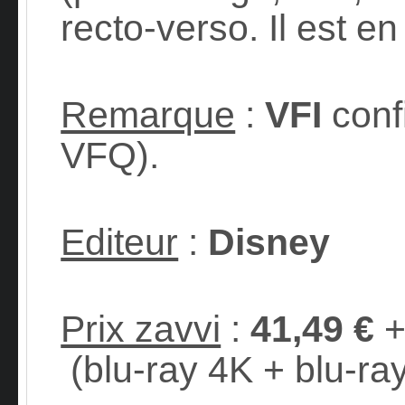
recto-verso. Il est e
Remarque
:
VFI
confi
VFQ).
Editeur
:
Disney
Prix zavvi
:
41,49 €
+
(blu-ray 4K + blu-ra