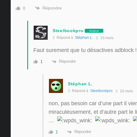
Répondre
0
Steelbookpro
Auteur
Répond à
Stéphan L.
10 mois
Faut surement que tu désactives adblock !
Répondre
1
Stéphan L.
Répond à
Steelbookpro
10 mois
non, pas besoin car d’une part il vie
miraculeusement, et d’autre part le 
…
Répondre
1