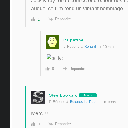
Jack Kirby roi du comics et créateur des F
auquel ce film rend un vibrant hommage .
Répondre
1
Palpatine
Répond à
Renard
10 mois
Répondre
0
Steelbookpro
Auteur
Répond à
Betonos Le Truel
10 mois
Merci !!
Répondre
0