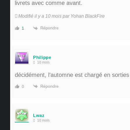
livrets avec comme avant.
Modifié il y a 10 mois par Yohan BlackFire
Répondre
1
Philippe
10 mois
décidément, l’automne est chargé en sorties
Répondre
0
Lwaz
10 mois