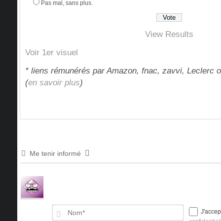
Pas mal, sans plus.
View Results
Voir 1er visuel
* liens rémunérés par Amazon, fnac, zavvi, Leclerc o
(
en savoir plus
)
Me tenir informé
Nom*
J'accep