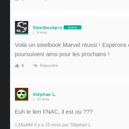
Steelbookpro
Auteur
9 mois
Voilà un steelbook Marvel réussi ! Espérons q
poursuivent ainsi pour les prochains !
Répondre
5
Stéphan L.
10 mois
Euh le lien FNAC, il est où ???
Modifié il y a 10 mois par Stéphan L.