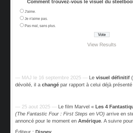
Comment trouvez-vous le visuel du steelboo
J'aime.
Je n'aime pas.
Pas mal, sans plus.
View Results
— MAJ le 16 septembre 2025 —
Le
visuel définitif
(
dévoilé, il a
changé
par rapport à celui déjà présen
— 25 aout 2025 —
Le film Marvel «
Les 4 Fantastiq
(The Fantastic Four : First Steps en VO)
arrive en s
annoncé pour le moment en
Amérique
. A suivre pou
Éditeur
:
Disney