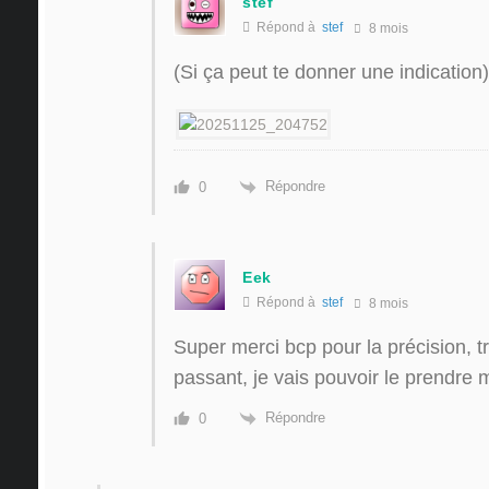
stef
Répond à
stef
8 mois
(Si ça peut te donner une indication)
Répondre
0
Eek
Répond à
stef
8 mois
Super merci bcp pour la précision, tr
passant, je vais pouvoir le prendre 
Répondre
0