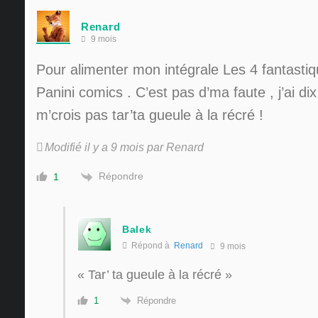
Renard
9 mois
Pour alimenter mon intégrale Les 4 fantasti
Panini comics . C’est pas d’ma faute , j’ai dix
m’crois pas tar’ta gueule à la récré !
Modifié il y a 9 mois par Renard
Répondre
1
Balek
Répond à
Renard
9 mois
« Tar’ ta gueule à la récré »
Répondre
1