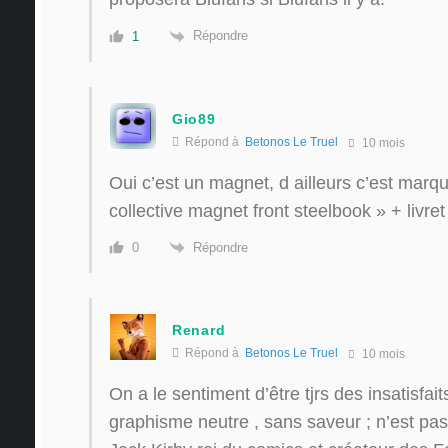
Répondre
1
Gio89
Répond à
Betonos Le Truel
10 mois
Oui c’est un magnet, d ailleurs c’est marq
collective magnet front steelbook » + livret
Répondre
0
Renard
Répond à
Betonos Le Truel
10 mois
On a le sentiment d’être tjrs des insatisfa
graphisme neutre , sans saveur ; n’est pas 