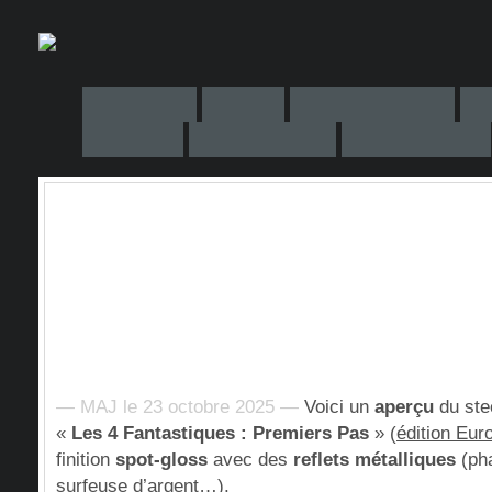
— MAJ le 23 octobre 2025 —
Voici un
aperçu
du ste
«
Les 4 Fantastiques : Premiers Pas
» (
édition Eur
finition
spot-gloss
avec des
reflets métalliques
(pha
surfeuse d’argent…).