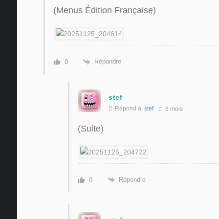
(Menus Édition Française)
Répondre
0
stef
Répond à
stef
8 mois
(Suite)
Répondre
0