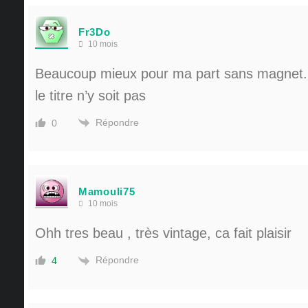
Fr3Do
10 mois
Beaucoup mieux pour ma part sans magne
le titre n’y soit pas
Répondre
0
Mamouli75
10 mois
Ohh tres beau , très vintage, ca fait plaisir
Répondre
4