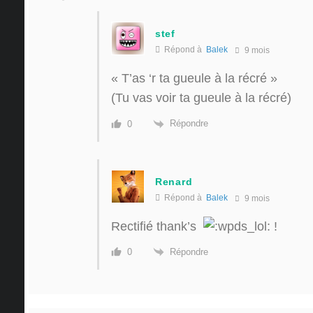
stef
Répond à
Balek
9 mois
« T’as ‘r ta gueule à la récré »
(Tu vas voir ta gueule à la récré)
Répondre
0
Renard
Répond à
Balek
9 mois
Rectifié thank’s
!
Répondre
0