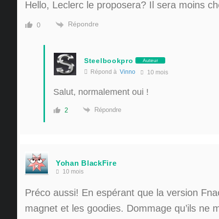
Hello, Leclerc le proposera? Il sera moins ch
Répondre
0
Steelbookpro
Auteur
Répond à
Vinno
10 mois
Salut, normalement oui !
Répondre
2
Yohan BlackFire
10 mois
Préco aussi! En espérant que la version Fna
magnet et les goodies. Dommage qu’ils ne me