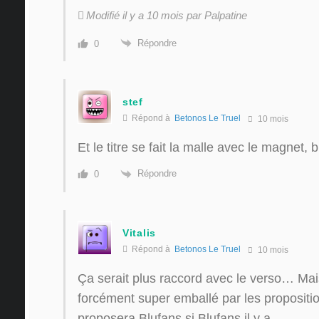
Modifié il y a 10 mois par Palpatine
Répondre
0
stef
Répond à
Betonos Le Truel
10 mois
Et le titre se fait la malle avec le magnet, bi
Répondre
0
Vitalis
Répond à
Betonos Le Truel
10 mois
Ça serait plus raccord avec le verso… Mai
forcément super emballé par les propositio
proposera Blufans si Blufans il y a.