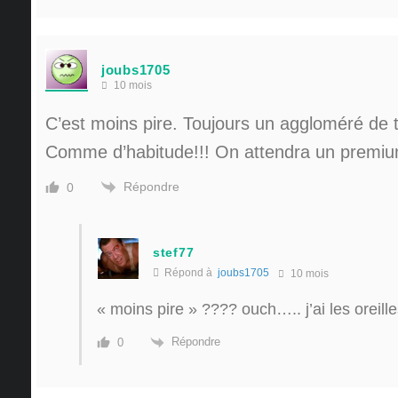
joubs1705
10 mois
C’est moins pire. Toujours un aggloméré de t
Comme d’habitude!!! On attendra un premiu
Répondre
0
stef77
Répond à
joubs1705
10 mois
« moins pire » ???? ouch….. j’ai les oreil
Répondre
0