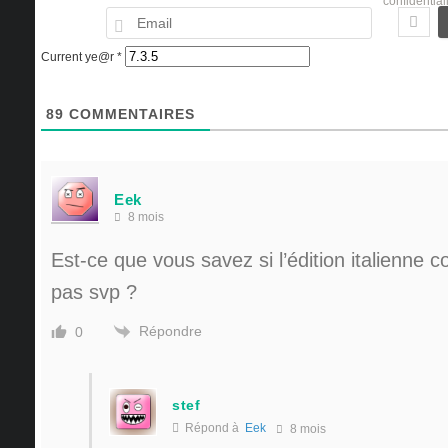
confidential
Email
Current ye@r
*
89
COMMENTAIRES
Eek
8 mois
Est-ce que vous savez si l’édition italienne co
pas svp ?
Répondre
0
stef
Répond à
Eek
8 mois