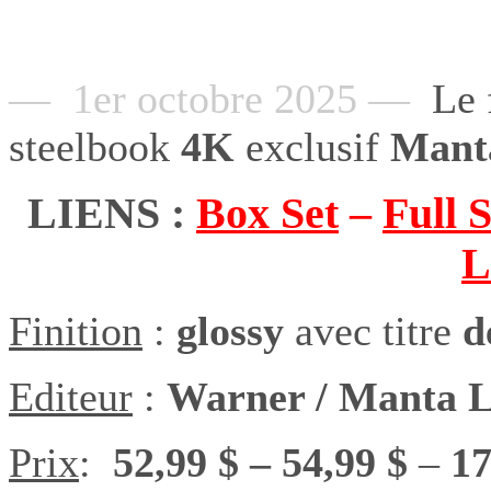
— 1er octobre 2025 —
Le 
steelbook
4K
exclusif
Mant
LIENS :
Box Set
–
Full S
L
Finition
:
glossy
avec titre
d
Editeur
:
Warner / Manta 
Prix
:
52,99 $ – 54,99 $
–
17