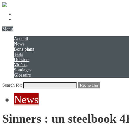
Présentation
Contact
Menu
Accueil
News
Bons plans
Tests
Dossiers
Vidéos
Sondages
Glossaire
Search for:
Recherche
News
Sinners : un steelbook